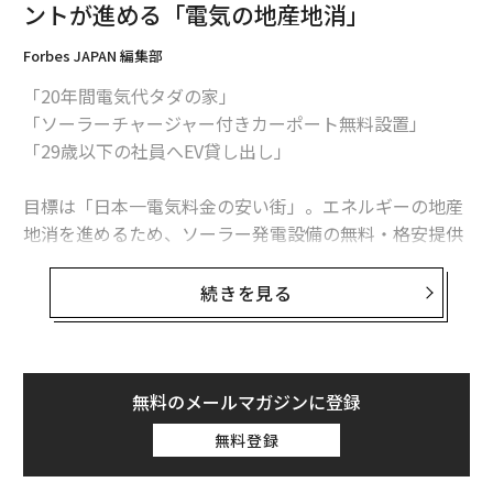
ントが進める「電気の地産地消」
Forbes JAPAN 編集部
「20年間電気代タダの家」
「ソーラーチャージャー付きカーポート無料設置」
「29歳以下の社員へEV貸し出し」
目標は「日本一電気料金の安い街」。エネルギーの地産
地消を進めるため、ソーラー発電設備の無料・格安提供
を地元密着で行っている「エネファント」（磯﨑顕三社
長）をご存知だろうか。岐阜県多治見市にあるこの会社
続きを見る
は、太陽光発電設備の設置事業を中心に、一般家庭・法
人向け小売電気事業、EVによるレンタカー事業を展開し
ているベンチャー企業だ。
無料のメールマガジンに登録
世界中で進められている環境対策への動きからじわじわ
無料登録
と注目を集めているのが、再生可能エネルギーによる
「地産地消」。その成功への鍵を探った。