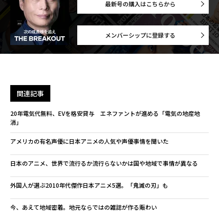
最新号の購入はこちらから
メンバーシップに登録する
関連記事
20年電気代無料、EVを格安貸与 エネファントが進める「電気の地産地
消」
アメリカの有名声優に日本アニメの人気や声優事情を聞いた
日本のアニメ、世界で流行るか流行らないかは国や地域で事情が異なる
外国人が選ぶ2010年代傑作日本アニメ5選。「鬼滅の刃」も
今、あえて地域密着。地元ならではの雑誌が作る賑わい