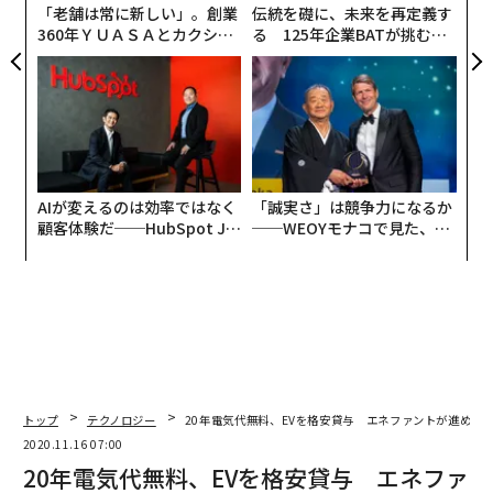
「老舗は常に新しい」。創業
伝統を礎に、未来を再定義す
360年ＹＵＡＳＡとカクシン
る 125年企業BATが挑むス
CEO田尻望が語る、AIを超え
モークレスな未来
る人の価値
AIが変えるのは効率ではなく
「誠実さ」は競争力になるか
顧客体験だ──HubSpot Ja
──WEOYモナコで見た、く
panが語る「Grow Better」
ら寿司の経営哲学
な組織のつくり方
トップ
テクノロジー
20年電気代無料、EVを格安貸与 エネファントが進める
2020.11.16 07:00
20年電気代無料、EVを格安貸与 エネファ