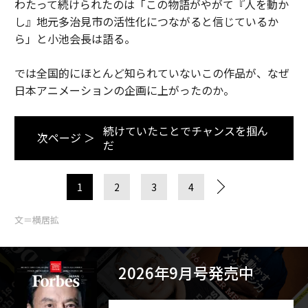
わたって続けられたのは「この物語がやがて『人を動か
し』地元多治見市の活性化につながると信じているか
ら」と小池会長は語る。
では全国的にほとんど知られていないこの作品が、なぜ
日本アニメーションの企画に上がったのか。
続けていたことでチャンスを掴ん
次ページ ＞
だ
1
2
3
4
文＝横居拡
2026年9月号発売中