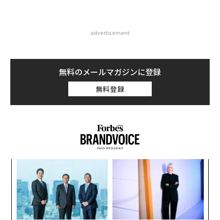
advertisement
無料のメールマガジンに登録
無料登録
模組
パ
“使
技
【N
無
“
C】
防
シ
グ