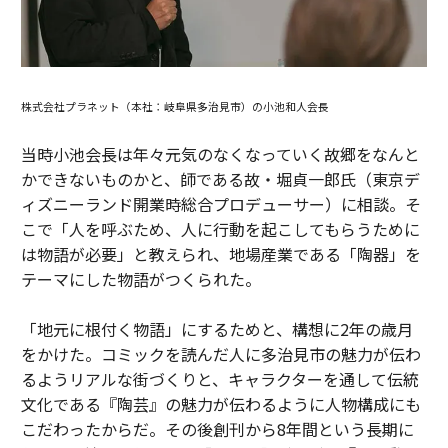
株式会社プラネット（本社：岐阜県多治見市）の小池和人会長
当時小池会長は年々元気のなくなっていく故郷をなんと
かできないものかと、師である故・堀貞一郎氏（東京デ
ィズニーランド開業時総合プロデューサー）に相談。そ
こで「人を呼ぶため、人に行動を起こしてもらうために
は物語が必要」と教えられ、地場産業である「陶器」を
テーマにした物語がつくられた。
「地元に根付く物語」にするためと、構想に2年の歳月
をかけた。コミックを読んだ人に多治見市の魅力が伝わ
るようリアルな街づくりと、キャラクターを通して伝統
文化である『陶芸』の魅力が伝わるように人物構成にも
こだわったからだ。その後創刊から8年間という長期に