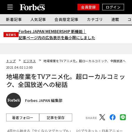
会員登録
ログイン
新着記事
人気記事
会員限定記事
カテゴリ
連載
コ
Forbes JAPAN MEMBERSHIP 新機能｜
NEWS
記事ページ内の広告表示を最小限にしました
トップ
ビジネス
地場産業をTVアニメ化。超ローカルコミック、全国放送への
2021.04.02 12:00
地場産業をTVアニメ化。超ローカルコミッ
ク、全国放送への秘話
Forbes JAPAN 編集部
著者フォロー
記事を保存
4月から始まる「やくならマグカップも」 (c)プラネット・日本アニメー