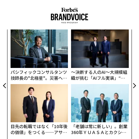
地域から立ち上がるエネルギー改革 その課題
は？
るか
「
、く
左右
日本では、2016年4⽉の電⼒⼩売全⾯⾃由化以後も、従
T
ア
日
来の地域独占型の電力が中心のまま。さらに、2020年上
の
半期の再生エネルギー比率は全体の23.1％と、全体の4
た
分の1にも達していない。
パシフィックコンサルタンツ
〜決断する人のAI〜大規模組
技師長の"北極星"。災害への
織が挑む「AIフル実装」“使
地域で使う電力を「買う」電力から「地産地消」へと移
無力感を乗り越え見つけた、
う”企業から“動く”企業へ【N
防災一筋20年の答え
TTドコモビジネス×PwC】
行させることで、電気代は安くなる。地産の発電量が増
えれば、発電事業者へ支払う発電料金が減る。また、電
気代には電力会社が持つ送配電網の使用料金である「託
送料」が含まれているため、もしも、作った電気を離れ
た場所に送らずにその場でためたり使ったりできれば、
目先の転職ではなく「10年後
「老舗は常に新しい」。創業
託送料は支払わなくても済むからだ。
の価値」をつくる──アサイ
360年ＹＵＡＳＡとカクシン
ンの長期伴走型支援とは
CEO田尻望が語る、AIを超え