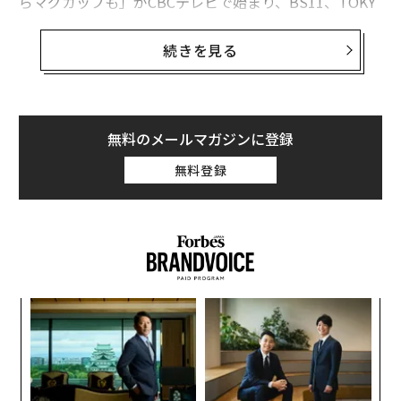
らマグカップも」がCBCテレビで始まり、BS11、TOKY
O MX 、MBS、AT-Xでも順次放送される。制作は国民的
な人気を誇る「ちびまる子ちゃん」などで知られる日本
続きを見る
アニメーションが手がける。
原作は、舞台・岐阜県多治見市に本社を置くIT企業発行
（季刊、5000部発行）のローカルフリーコミック。コミ
無料のメールマガジンに登録
ックファン向けに東京や大阪などの一部で配布されては
無料登録
いるが、地元多治見市内を中心に配られている超ローカ
ルコミックである。全国的に話題になったことはこれま
で一度もなかった。
放送の中で舞台としてリアルに街が描かれている多治見
市では「経済効果が期待できる」と自治体を挙げて様々
代の
エ
な観光企画に取り組んでいる。
「超
設オ
×ウ
が
ンツ
目
が
への
の
た、
ン