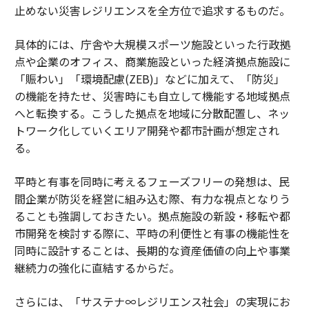
止めない災害レジリエンスを全方位で追求するものだ。
具体的には、庁舎や大規模スポーツ施設といった行政拠
点や企業のオフィス、商業施設といった経済拠点施設に
「賑わい」「環境配慮(ZEB)」などに加えて、「防災」
の機能を持たせ、災害時にも自立して機能する地域拠点
へと転換する。こうした拠点を地域に分散配置し、ネッ
トワーク化していくエリア開発や都市計画が想定され
る。
平時と有事を同時に考えるフェーズフリーの発想は、民
間企業が防災を経営に組み込む際、有力な視点となりう
ることも強調しておきたい。拠点施設の新設・移転や都
市開発を検討する際に、平時の利便性と有事の機能性を
同時に設計することは、長期的な資産価値の向上や事業
継続力の強化に直結するからだ。
さらには、「サステナ∞レジリエンス社会」の実現にお