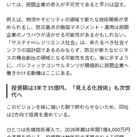
いては、民間企業の参入が不可欠であると平川は話す。
例えば、物流やモビリティの領域で新たな技術開発が求
められるし、防災基点の施設マネジメント・運用は民間
企業のノウハウが活かせる可能性があるかもしれない。
「サステナ∞レジリエンス社会」は、来たるべき社会イ
ンフラの設計図であるのみならず、防災が新たなビジネ
スの機会創出の領域となる可能性を含む。後に示すよう
に、パシフィックコンサルタンツが積極的に民間企業へ
働きかける動機はここにある。
投資額は3年で35億円。「見える化技術」も次世
代へ
このビジョンを絵に描いた餅で終わらせないため、同社
は2方向で投資を進めている。
ひとつは先端技術導入で、2026年期は年間7億4,000万円
の予算を投じる。投資額は数年前の予算のおよそ倍額