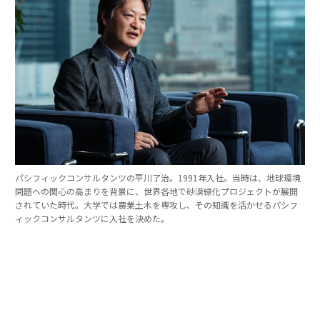
パシフィックコンサルタンツの平川了治。1991年入社。当時は、地球環境
問題への関心の高まりを背景に、世界各地で砂漠緑化プロジェクトが展開
されていた時代。大学では農業土木を専攻し、その知識を活かせるパシフ
ィックコンサルタンツに入社を決めた。
「防災は10点ずつを積み重ねる」。技師長の原
点
これほど広いビジョンを語れる平川とは、いったいどん
な人物なのか。そのキャリアをたどると、日本の防災史