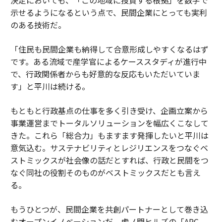
示せるようになるという点で、民間企業にとっても実利
のある技術だ。
「住民も民間企業も納得して合意形成しやすくなるはず
です。ある流域で産学官によるケーススタディが進行中
で、行政関係者からも好意的な反応もいただいていま
す」と平川は続ける。
もともと行政基点の仕事を多く引き受け、企画立案から
事業運営までトータルソリューションを幅広くこなして
きた。これら「総合力」もますます発揮したいと平川は
意気込む。サステナビリティとレジリエンスをつなぐベ
ストミックスが社会像の話だとすれば、行政と民間をつ
なぐ同社の役割そのものがベストミックスだとも言え
る。
もうひとつが、民間企業を共創パートナーとして巻き込
むオープンイノベーションだ。虎ノ門ヒルズの「ARC