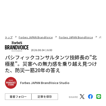
トップ
Forbes JAPAN BrandVoice
Forbes JAPAN BrandVoice
パシ
2026.08.04 16:00
パシフィックコンサルタンツ技師長の"北
極星"。災害への無力感を乗り越え見つけ
た、防災一筋20年の答え
Forbes JAPAN BrandVoice Studio
著者フォロー
記事を保存