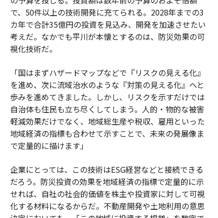
で、50件以上の技術開発に充てられる。2028年までの3
カ年で合計35億円の投資を見込み、開発を加速させたい
考えだ。なかでも平川が本懐とするのは、防災効果の可
視化技術だ。
「国はまずハザードマップなどで『リスクの見える化』
を進め、次に流域治水のような『対策の見える化』へと
歩みを進めてきました。しかし、リスクを示すだけでは
自治体も住民も立ち尽くしてしまう。人的・物的な被害
軽減効果だけでなく、地域総生産や税収、雇用といった
地域経済の指標も合わせて示すことで、未来の発展像ま
で定量的に描けます」
企業にとっては、この技術はESG経営などと接続できる
だろう。防災投資の効果を地域経済の指標で定量的に示
せれば、自社の社会的価値を株主や投資家に対して可視
化する材料になるからだ。不動産開発や土地利用の意思
決定においても、「この地域に投資する根拠」を数字で