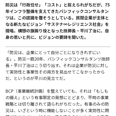
防災は「行政任せ」「コスト」と捉えられがちだが、75
年インフラ整備を支えてきたパシフィックコンサルタン
ツは、この認識を覆そうとしている。民間企業が主体と
なる新たなビジョン「サステナ∞レジリエンス社会」を
提唱。構想の旗振り役となった技師長・平川了治に、自
身の思いと共に、ビジョンの要諦を聞いた。
「防災は、企業にとって自分ごとになりきれずにい
る」。防災一筋20年、パシフィックコンサルタンツ技師
長・平川了治はこう切り出す。それは企業が防災に対し
て実効性と事業性その両方を見出せてこなかったから
だ、というのが平川の見立てだ。
BCP（事業継続計画）を整えていても、それは「もしも
の備え」という有事限定の発想にとどまり、平時の事業
戦略とは切り離されて語られがちだった。有事のみの防
災は、いざという時に機能しないことが多く実効性に問