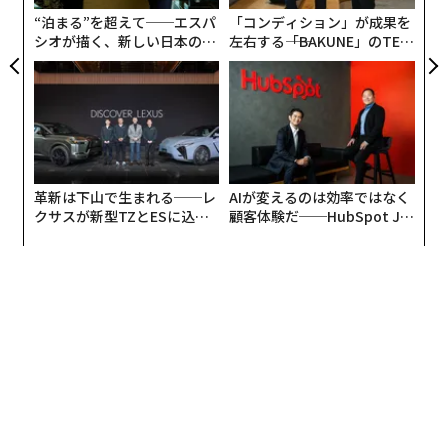
“泊まる”を超えて──エスパ
「コンディション」が成果を
シオが描く、新しい日本のラ
左右する――「BAKUNE」のTEN
グジュアリー（前編）
TIALが支える「挑戦者の明
日」
革新は下山で生まれる──レ
AIが変えるのは効率ではなく
クサスが新型TZとESに込め
顧客体験だ──HubSpot Ja
た「DISCOVER」の哲学
panが語る「Grow Better」
な組織のつくり方
JR多治見駅では「やくも」の横断幕が観光客を迎える
発行部数も少なく、売れる確たる保証のない、超ローカ
ルコミックのアニメ化。放送決定の裏側を関係者に聞い
た。
構想から10年目のチャンス、地元の熱い想いが