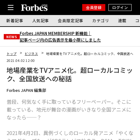
会員登録
ログイン
新着記事
人気記事
会員限定記事
カテゴリ
連載
コ
Forbes JAPAN MEMBERSHIP 新機能｜
NEWS
記事ページ内の広告表示を最小限にしました
トップ
ビジネス
地場産業をTVアニメ化。超ローカルコミック、全国放送への
2021.04.02 12:00
地場産業をTVアニメ化。超ローカルコミッ
ク、全国放送への秘話
Forbes JAPAN 編集部
普段、何気なく手に取っているフリーペーパー。そこに
載っている、地元が舞台の漫画がいきなり全国アニメに
なったら──？
2021年4月2日、異例づくしのローカル発アニメ「やくな