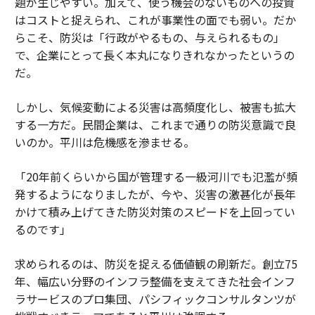
題が生じやすい。加えて、使う機会のないものへの投資
はコストと捉えられ、これが事業性の面でも弱い。だか
らこそ、防災は「行政がやるもの、与えられるもの」
で、企業にとって長く本丸になりきれなかったというの
だ。
しかし、気候変動による災害は高頻度化し、被害も拡大
する一方だ。民間企業は、これまで通りの防災意識で良
いのか。平川は危機感を滲ませる。
「20年前くらいから国が管理する一級河川でも氾濫が頻
発するようになりましたが、今や、災害の激甚化が長年
かけて積み上げてきた防災対策のスピードを上回ってい
るのです」
求められるのは、防災を捉える価値観の刷新だ。創立75
年、幅広い分野のインフラ整備を支えてきた社会インフ
ラサービスのプロ集団、パシフィックコンサルタンツが