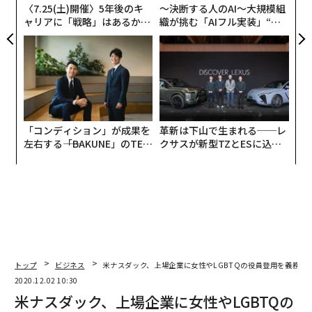
〈7.25(土)開催〉5年後のキ
〜決断する人のAI〜大規模組
ャリアに「戦略」はあるか。
織が挑む「AIフル実装」“使
トップエグゼクティブのキャ
う”企業から“動く”企業へ【N
リアに触れる1日│CAREER S
TTドコモビジネス×PwC】
UMMIT 2026
「コンディション」が成果を
革新は下山で生まれる──レ
左右する――「BAKUNE」のTEN
クサスが新型TZとESに込め
TIALが支える「挑戦者の明
た「DISCOVER」の哲学
日」
トップ
ビジネス
米ナスダック、上場企業に女性やLGBTQの役員登用を義務化
2020.12.02 10:30
米ナスダック、上場企業に女性やLGBTQの