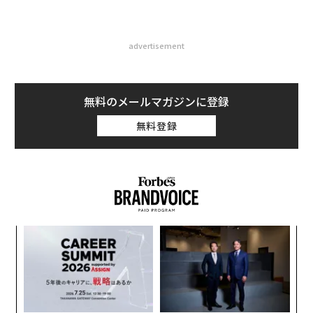
advertisement
無料のメールマガジンに登録
無料登録
挑
よっ
PA
目
の
ン