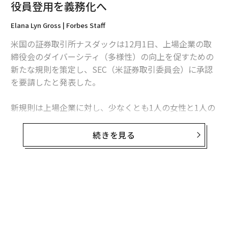
役員登用を義務化へ
Elana Lyn Gross | Forbes Staff
米国の証券取引所ナスダックは12月1日、上場企業の取
締役会のダイバーシティ（多様性）の向上を促すための
新たな規則を策定し、SEC（米証券取引委員会）に承認
を要請したと発表した。
新規則は上場企業に対し、少なくとも1人の女性と1人の
人種的マイノリティもしくはLGBTQを自称する人を役員
に任命し、報告書を公表することを義務づけるものだ。
続きを見る
規則案によると、上場企業は規則の承認から1年以内
に、役員メンバーの多様性レポートの開示を求められ
る。そして2年以内に、最低1人の人種的マイノリティも
無料のメールマガジンに登録
しくはLGBTQの取締役を持つことが義務づけられる。さ
無料登録
らに、大企業の場合は4年以内に最低2人の多様性のある
取締役を持つことが必須となる。