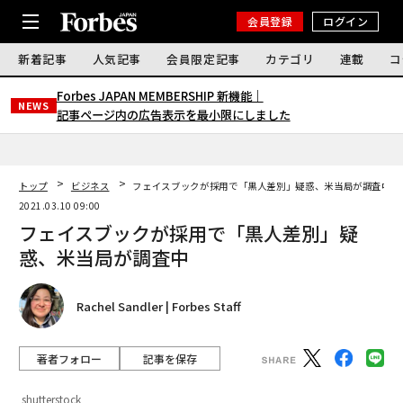
会員登録
ログイン
新着記事
人気記事
会員限定記事
カテゴリ
連載
コ
Forbes JAPAN MEMBERSHIP 新機能｜
NEWS
記事ページ内の広告表示を最小限にしました
トップ
ビジネス
フェイスブックが採用で「黒人差別」疑惑、米当局が調査中
2021.03.10 09:00
フェイスブックが採用で「黒人差別」疑
惑、米当局が調査中
Rachel Sandler | Forbes Staff
著者フォロー
記事を保存
shutterstock