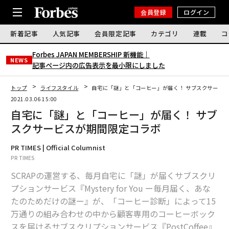
会員登録
ログイン
新着記事
人気記事
会員限定記事
カテゴリ
連載
コ
Forbes JAPAN MEMBERSHIP 新機能｜
NEWS
記事ページ内の広告表示を最小限にしました
トップ
ライフスタイル
自宅に「謎」と「コーヒー」が届く！ サブスクサービ
2021.03.06 15:00
自宅に「謎」と「コーヒー」が届く！ サブ
スクサービスが期間限定コラボ
PR TIMES | Official Columnist
PR TIMES
SCRAPの運営する、毎月自宅に「謎」が届くサブスクリ
プションサービス『Mystery for You ー毎月届く、あな
たのためだけの謎ー』が、「コーヒー診断」によって15
万通りの組み合わせの中から顧客専用のコーヒーボック
スを届けるサブスクリプションサービス『PostCoffee』