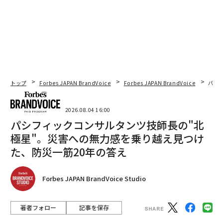
トップ
Forbes JAPAN BrandVoice
Forbes JAPAN BrandVoice
パシ
2026.08.04 16:00
パシフィックコンサルタンツ技師長の"北
極星"。災害への無力感を乗り越え見つけ
た、防災一筋20年の答え
Forbes JAPAN BrandVoice Studio
著者フォロー
記事を保存