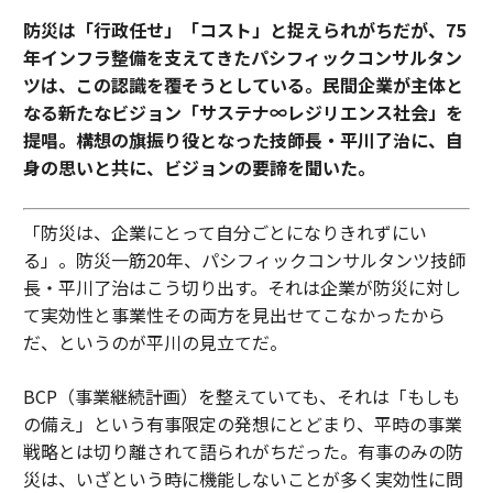
防災は「行政任せ」「コスト」と捉えられがちだが、75
年インフラ整備を支えてきたパシフィックコンサルタン
ツは、この認識を覆そうとしている。民間企業が主体と
なる新たなビジョン「サステナ∞レジリエンス社会」を
提唱。構想の旗振り役となった技師長・平川了治に、自
身の思いと共に、ビジョンの要諦を聞いた。
「防災は、企業にとって自分ごとになりきれずにい
る」。防災一筋20年、パシフィックコンサルタンツ技師
長・平川了治はこう切り出す。それは企業が防災に対し
て実効性と事業性その両方を見出せてこなかったから
だ、というのが平川の見立てだ。
BCP（事業継続計画）を整えていても、それは「もしも
の備え」という有事限定の発想にとどまり、平時の事業
戦略とは切り離されて語られがちだった。有事のみの防
災は、いざという時に機能しないことが多く実効性に問