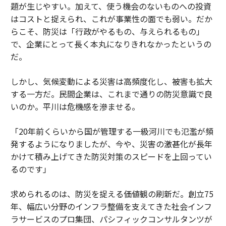
題が生じやすい。加えて、使う機会のないものへの投資
はコストと捉えられ、これが事業性の面でも弱い。だか
らこそ、防災は「行政がやるもの、与えられるもの」
で、企業にとって長く本丸になりきれなかったというの
だ。
しかし、気候変動による災害は高頻度化し、被害も拡大
する一方だ。民間企業は、これまで通りの防災意識で良
いのか。平川は危機感を滲ませる。
「20年前くらいから国が管理する一級河川でも氾濫が頻
発するようになりましたが、今や、災害の激甚化が長年
かけて積み上げてきた防災対策のスピードを上回ってい
るのです」
求められるのは、防災を捉える価値観の刷新だ。創立75
年、幅広い分野のインフラ整備を支えてきた社会インフ
ラサービスのプロ集団、パシフィックコンサルタンツが