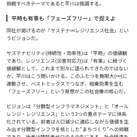
挑戦すべきテーマであると平川は強調する。
平時も有事も「フェーズフリー」で捉えよ
同社が掲げるのが「サステナ∞レジリエンス社会」とい
うビジョンだ。
サステナビリティ(持続性・効率性)は「平時」の価値観
であり、レジリエンス(災害対応力)は「有事」に紐づく
価値観として、これまで別々に語られてきたのではない
か。平川はこう問いかける。このふたつを無限大(∞)に
連動させ、ベストミックスでつなぎ、相乗効果を生む
「フェーズフリー」という発想がこの社会像の核心だ。
ビジョンは「分散型インフラマネジメント」と「オール
レンジ・レジリエンス」という2つの重点テーマに体系
化されている。前者は人口減少に適応しながら価値を生
み出す分散型インフラを核とした“まちづくり”への挑戦
であり、後者は犠牲者ゼロのその先にある、社会経済を