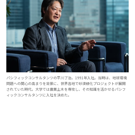
パシフィックコンサルタンツの平川了治。1991年入社。当時は、地球環境
問題への関心の高まりを背景に、世界各地で砂漠緑化プロジェクトが展開
されていた時代。大学では農業土木を専攻し、その知識を活かせるパシフ
ィックコンサルタンツに入社を決めた。
「防災は10点ずつを積み重ねる」。技師長の原
点
これほど広いビジョンを語れる平川とは、いったいどん
な人物なのか。そのキャリアをたどると、日本の防災史