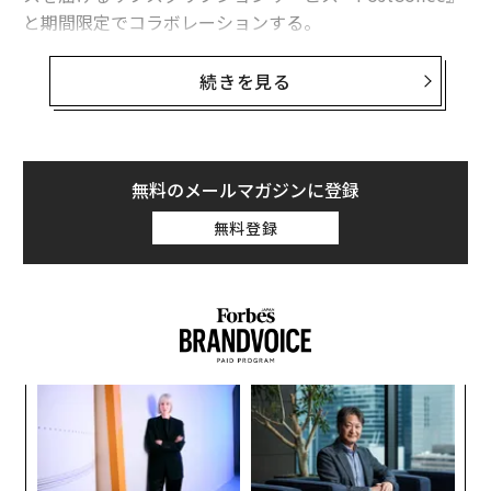
と期間限定でコラボレーションする。
『Mystery for You』は、簡単な10個の質問に答える「謎
続きを見る
診断」で顧客の好みを分析し、ぴったり合う謎や物語を
毎月自宅に届けるサービス。長期化する外出自粛期間、
「お家で過ごす時間に、もっと未知のワクワクをプレゼ
ントしたい」との想いからプロジェクトが始動し、心温
無料のメールマガジンに登録
まるストーリー謎や、頭フル回転のパズル謎、折ったり
無料登録
切ったり仕掛けいっぱいの謎など、数々のリアル脱出ゲ
ームを生み出してきた選りすぐりの謎制作ディレクター
が、このサービスのために最新＆ここだけの謎と物語を
制作している。
今回のコラボレーションでは、3月に届ける『Mystery fo
キ
「
r You』に、『PostCoffee』から謎解きにぴったりなコ
か。
左右
ーヒーを楽しめるコーヒーバッグがプレゼントとして同
キャ
T
な
封される。継続利用者はもちろん、3月の『Mystery for
R S
日
術
You』新規入会者も対象で、SCRAPによる極上の謎解き