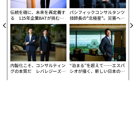
た
を、コーヒーと共にじっくりと楽しんでほしいという。
ア
伝統を礎に、未来を再定義す
パシフィックコンサルタンツ
る 125年企業BATが挑むス
技師長の"北極星"。災害への
また、『PostCoffee』が3月に届けるコーヒーボックス
モークレスな未来
無力感を乗り越え見つけた、
には、SCRAPがオリジナルの謎解きを仕掛けた。謎解き
防災一筋20年の答え
に成功した会員には特典も用意しているとのことだ。
3月限定『Mystery for You』x『PostCoffee』
コラボ 概要
内製化こそ、コンサルティン
“泊まる”を超えて──エスパ
グの本質だ レバレジーズが
シオが描く、新しい日本のラ
実践する、次世代ファームの
グジュアリー（前編）
全貌
『Mystery for You』会員
：
・2021年3月1日（月）〜2021年3月31日（水）に新規入
会／継続利用の会員
・3月お届け分に『PostCoffee』のコーヒーバッグを封
入。
『PostCoffee』会員
：