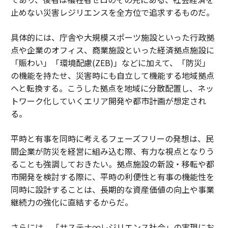
止めない災害レジリエンスを全方位で追求するものだ。
具体的には、庁舎や大規模スポーツ施設といった行政拠
点や企業のオフィス、商業施設といった経済拠点施設に
「賑わい」「環境配慮(ZEB)」などに加えて、「防災」
の機能を持たせ、災害時にも自立して機能する地域拠点
へと転換する。こうした拠点を地域に分散配置し、ネッ
トワーク化していくエリア開発や都市計画が想定され
る。
平時と有事を同時に考えるフェーズフリーの発想は、民
間企業が防災を経営に組み込む際、有力な視点となりう
ることも強調しておきたい。拠点施設の新設・移転や都
市開発を検討する際に、平時の利便性と有事の機能性を
同時に設計することは、長期的な資産価値の向上や事業
継続力の強化に直結するからだ。
さらには、「サステナ∞レジリエンス社会」の実現にお