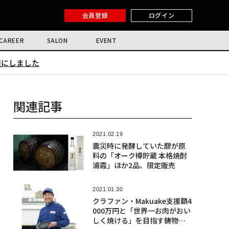
会員登録
ログイン
CAREER
SALON
EVENT
限にしました
関連記事
2021.02.19
震災時に発酵していた醪が原
料の「オーク樽貯蔵 本格焼酎
浦霞」ほか2品、限定販売
2021.01.30
クラファン・Makuake支援額4
000万円と「世界一お肉がおい
しく焼ける」を目指す鋳物フ