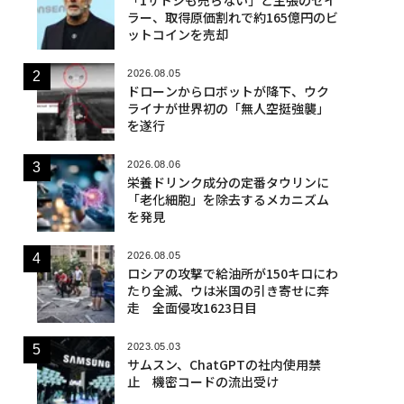
ラー、取得原価割れで約165億円のビ
ットコインを売却
2026.08.05
ドローンからロボットが降下、ウク
ライナが世界初の「無人空挺強襲」
を遂行
2026.08.06
栄養ドリンク成分の定番タウリンに
「老化細胞」を除去するメカニズム
を発見
2026.08.05
ロシアの攻撃で給油所が150キロにわ
たり全滅、ウは米国の引き寄せに奔
走 全面侵攻1623日目
2023.05.03
サムスン、ChatGPTの社内使用禁
止 機密コードの流出受け