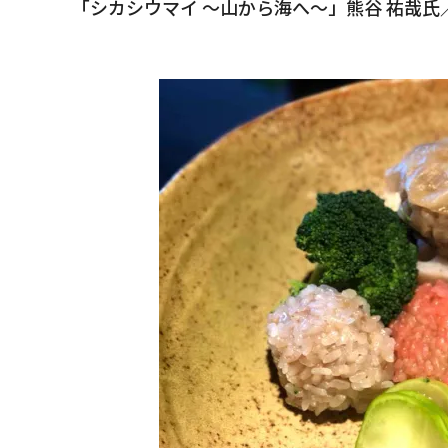
「シカシウマイ ～山から海へ～」熊谷 祐哉氏