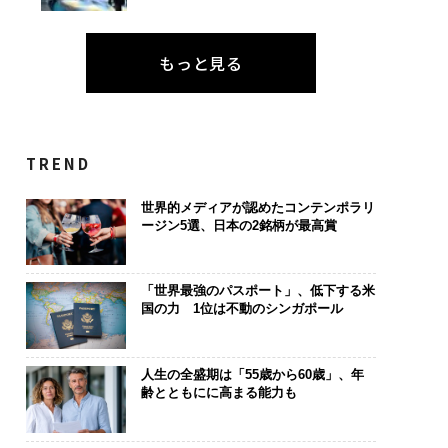
もっと見る
TREND
世界的メディアが認めたコンテンポラリ
ージン5選、日本の2銘柄が最高賞
「世界最強のパスポート」、低下する米
国の力 1位は不動のシンガポール
人生の全盛期は「55歳から60歳」、年
齢とともにに高まる能力も