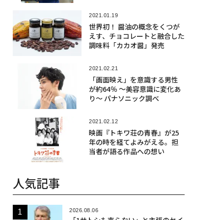
ライパン
2021.01.19
世界初！ 醤油の概念をくつが
えす、チョコレートと融合した
調味料「カカオ醤」発売
2021.02.21
「画面映え」を意識する男性
が約64％ 〜美容意識に変化あ
り〜 パナソニック調べ
2021.02.12
映画『トキワ荘の青春』が25
年の時を経てよみがえる。担
当者が語る作品への想い
人気記事
2026.08.06
「1サトシも売らない」と主張のセイ