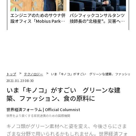
エンジニアのためのサウナ併
パシフィックコンサルタンツ
設オフィス「Mobius Park」
技師長の"北極星"。災害への
がオープン──タマディック
無力感を乗り越え見つけた、
が健康経営を徹底する理由
防災一筋20年の答え
トップ
テクノロジー
いま「キノコ」がすごい グリーンな建築、ファッション
2021.01.23 08:30
いま「キノコ」がすごい グリーンな建
築、ファッション、食の原料に
世界経済フォーラム | Official Columnist
世界をより良くする官民連携のための国際機関
キノコ類がグリーン素材へと姿を変え、今後さらにさま
ざまな分野で用いられるかもしれません。世界経済フォ