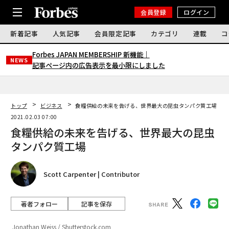
会員登録
ログイン
新着記事
人気記事
会員限定記事
カテゴリ
連載
コ
Forbes JAPAN MEMBERSHIP 新機能｜
NEWS
記事ページ内の広告表示を最小限にしました
トップ
ビジネス
食糧供給の未来を告げる、世界最大の昆虫タンパク質工場
2021.02.03 07:00
食糧供給の未来を告げる、世界最大の昆虫
タンパク質工場
Scott Carpenter | Contributor
著者フォロー
記事を保存
Jonathan Weiss / Shutterstock.com