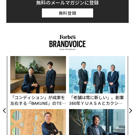
無料のメールマガジンに登録
無料登録
るか
伝
、く
る
モ
“
オ
ジ
「コンディション」が成果を
「老舗は常に新しい」。創業
左右する――「BAKUNE」のTEN
360年ＹＵＡＳＡとカクシン
TIALが支える「挑戦者の明
CEO田尻望が語る、AIを超え
日」
る人の価値