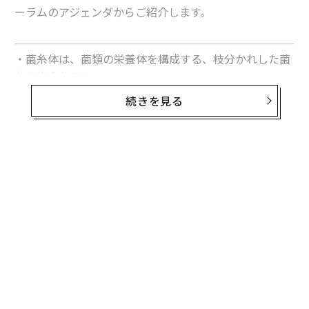
ーラムのアジェンダからご紹介します。
・菌糸体は、菌類の栄養体を構成する、枝分かれした菌
糸の集合体です。
・菌糸体を利用すると、多様な形状で、耐久性が高く堆
続きを見る
肥化可能な素材を作り出すことができます。
・建築用レンガから代替肉に至るまで、菌糸体はあらゆ
るものの原料になります。
・キノコを原料とした製品は、サーキュラー・エコノミ
ーを構築する鍵となります。
菌糸体はそもそもキノコ類の栄養体にあたる部分です
が、容易に成長し、100％生分解できるため、将来、究
極のグリーン素材になる可能性があります。ファッショ
ナブルなハンドバッグ、梱包材、レンガといったものま
で、あらゆる製品の素材となる可能性が開かれていま
す。