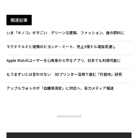
関連記事
いま「キノコ」がすごい グリーンな建築、ファッション、食の原料に
マクドナルドと提携のビヨンド・ミート、売上3億ドル増加見通し
Apple Watchユーザーを心疾患から守るアプリ、日本でも利用可能に
もうまずいとは言わせない 3Dプリンター活用で進む「代替肉」研究
アップルウォッチが「血糖値測定」に対応へ、有力メディア報道
advertisement