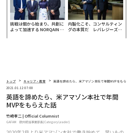
挑戦は個から始まり、共創に
内製化こそ、コンサルティン
よって加速する NORQAIN JA
グの本質だ レバレジーズが
PAN 特別座談会
実践する、次世代ファームの
全貌
トップ
キャリア・教育
英語を諦めたら、米アマゾン本社で年間MVPをもらえた
2021.01.12 07:00
英語を諦めたら、米アマゾン本社で年間
MVPをもらえた話
竹崎孝二 | Official Columnist
GAFAM 欧州統括事業部長(Category Leader)
2020年2月より米アマゾン本社で働き始めて、早いもの