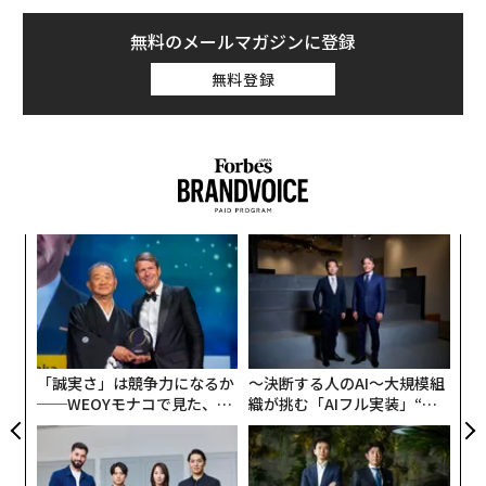
無料のメールマガジンに登録
無料登録
“
シ
グ
パ
技
無
防
「誠実さ」は競争力になるか
〜決断する人のAI〜大規模組
──WEOYモナコで見た、く
織が挑む「AIフル実装」“使
ら寿司の経営哲学
う”企業から“動く”企業へ【N
TTドコモビジネス×PwC】