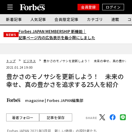
会員登録
ログイン
新着記事
人気記事
会員限定記事
カテゴリ
連載
コ
Forbes JAPAN MEMBERSHIP 新機能｜
NEWS
記事ページ内の広告表示を最小限にしました
トップ
ビジネス
豊かさのモノサシを更新しよう！ 未来の幸せ、真の豊かさを
2021.01.24 19:00
豊かさのモノサシを更新しよう！ 未来の
幸せ、真の豊かさを追求する25人を紹介
magazine | Forbes JAPAN編集部
著者フォロー
記事を保存
Forbes JAPAN 2021年3月号 新しい価値」の設計者たち