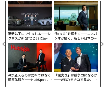
〜
織
う
「できない」を前提にする
内
T
グ
実
全
これまでを振り返ると、英語が話せるようになりたい一
革新は下山で生まれる──レ
“泊まる”を超えて──エスパ
心で、時間を見つけては発音教室に通い、通勤時間には
クサスが新型TZとESに込め
シオが描く、新しい日本のラ
英単語を聞き、家では海外ドラマを見るなど、それなり
た「DISCOVER」の哲学
グジュアリー（前編）
に努力を続けてきました。しかし、不要な見栄やプライ
ドが邪魔をして、日々の生活では空回りを続けていたよ
うに思います。
転機となったのは、現職へ着任してすぐの頃。コロナの
AIが変えるのは効率ではなく
「誠実さ」は競争力になるか
影響で、完全リモートワークへ強制的に切り替えなくて
顧客体験だ──HubSpot Ja
──WEOYモナコで見た、く
はいけなくなりました。
panが語る「Grow Better」
ら寿司の経営哲学
な組織のつくり方
私が所属するスポーツ事業部では、主にフィットネスな
どスポーツ用品を取り扱っています。アメリカの消費者