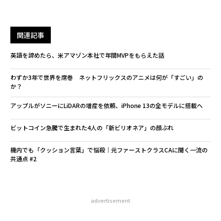
関連記事
英語を諦めたら、米アマゾン本社で年間MVPをもらえた話
わずか3年で世界を席巻 ネットフリックスのアニメは何が「すごい」の
か？
アップルがソニーにLiDARの増産を依頼、iPhone 13の全モデルに搭載へ
ビットコイン急騰で生まれた4人の「新ビリオネア」の顔ぶれ
機内でも「クッション言葉」で悩殺｜元ファーストクラスCAに聞く一流の
共通点 #2
advertisement