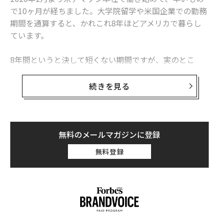
で10ヶ月が経ちました。大学院留学や米国企業での勤務
期間を通算すると、かれこれ8年ほどアメリカで暮らし
ています。
8年間というと決して短くない期間ですが、実のとこ
ろ、理想とする英語力が伴わないことにずっとコンプレ
ックスを感じてきました。
続きを見る
しかし、2020年6月に米アマゾン本社にて数百人規模の
屈強なビジネス戦士たちのなかで、図らずも年間MVPを
受賞しました。今振り返ると、英語にコンプレックスを
無料のメールマガジンに登録
感じるなかでMVPを受賞できたのは、「英語を諦めたか
無料登録
ら」だと感じています。つまり、自分の弱点を受け入れ
たことで肩の力が抜け、自然体で振る舞えるようになっ
たことが大きく寄与していると思うのです。
そこで今回は、私の経験をもとに、できないことや苦手
なこととの向き合い方や思考の転換法をお伝えします。