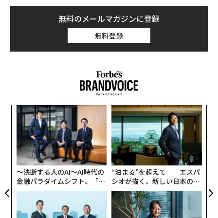
無料のメールマガジンに登録
無料登録
目
の
ン
「
─
ら
〜決断する人のAI〜AI時代の
“泊まる”を超えて──エスパ
金融パラダイムシフト、「超
シオが描く、新しい日本のラ
個別化」の核心 【MUFG×ウ
グジュアリー（前編）
ェルスナビ×PwC】