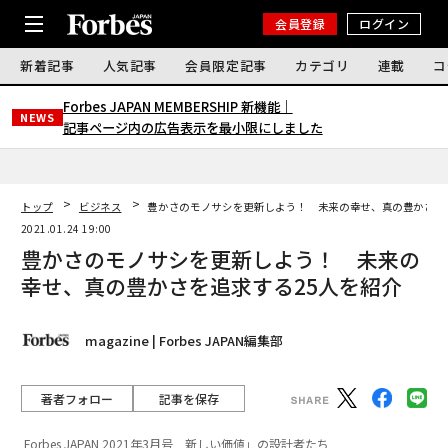
会員登録
ログイン
新着記事
人気記事
会員限定記事
カテゴリ
連載
コ
Forbes JAPAN MEMBERSHIP 新機能｜
NEWS
記事ページ内の広告表示を最小限にしました
トップ
ビジネス
豊かさのモノサシを更新しよう！ 未来の幸せ、真の豊かさを
2021.01.24 19:00
豊かさのモノサシを更新しよう！ 未来の
幸せ、真の豊かさを追求する25人を紹介
magazine | Forbes JAPAN編集部
著者フォロー
記事を保存
Forbes JAPAN 2021年3月号 新しい価値」の設計者たち