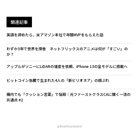
関連記事
英語を諦めたら、米アマゾン本社で年間MVPをもらえた話
わずか3年で世界を席巻 ネットフリックスのアニメは何が「すごい」の
か？
アップルがソニーにLiDARの増産を依頼、iPhone 13の全モデルに搭載へ
ビットコイン急騰で生まれた4人の「新ビリオネア」の顔ぶれ
機内でも「クッション言葉」で悩殺｜元ファーストクラスCAに聞く一流の
共通点 #2
advertisement