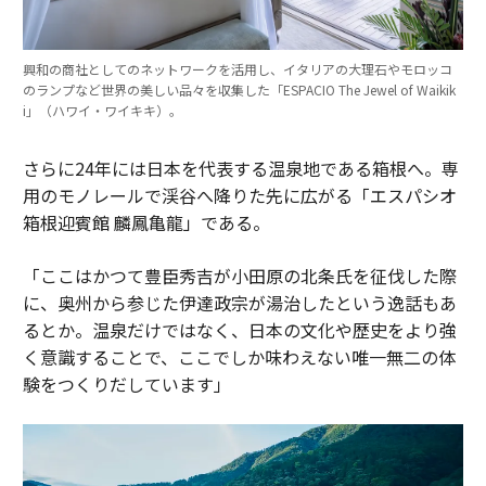
興和の商社としてのネットワークを活用し、イタリアの大理石やモロッコ
のランプなど世界の美しい品々を収集した「ESPACIO The Jewel of Waikik
i」（ハワイ・ワイキキ）。
さらに24年には日本を代表する温泉地である箱根へ。専
用のモノレールで渓谷へ降りた先に広がる「エスパシオ
箱根迎賓館 麟鳳亀龍」である。
「ここはかつて豊臣秀吉が小田原の北条氏を征伐した際
に、奥州から参じた伊達政宗が湯治したという逸話もあ
るとか。温泉だけではなく、日本の文化や歴史をより強
く意識することで、ここでしか味わえない唯一無二の体
験をつくりだしています」