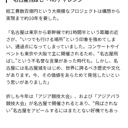
総工費数百億円という大規模なプロジェクトは構想から
実現まで約10年を要した。
「名古屋は東京から新幹線で約1時間半という距離の近
さが、“いつでも行ける場所”という印象を強めてしま
い、通過点になってしまっていました。コンサートやイ
ベントも東京や大阪で主に開催されるため、“名古屋飛
ばし”という不名誉な言葉があった時代も。しかし、名
古屋には名古屋城をはじめ、世界に誇るべき歴史や文化
があります。今、その価値をあらためて発信したいとい
う思いがありました」
折しも今年は「アジア競技大会」、および「アジアパラ
競技大会」が名古屋で開催されるとあり、“飛ばされな
い”名古屋をアピールするにはまたとない好機でもあっ
たろう。目指したのは、日本の歴史や工芸、アートの粋
を融合させた、ここにしかない体験価値の創出だ。