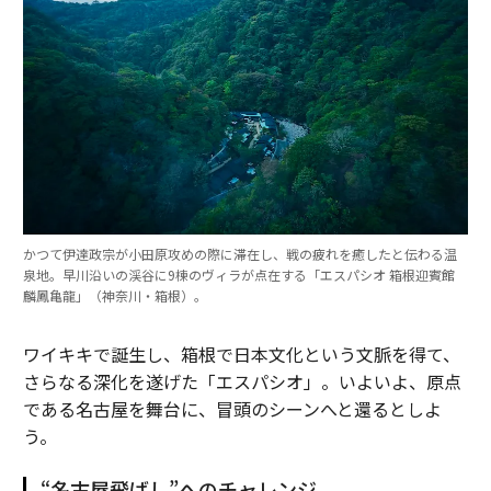
かつて伊達政宗が小田原攻めの際に滞在し、戦の疲れを癒したと伝わる温
泉地。早川沿いの渓谷に9棟のヴィラが点在する「エスパシオ 箱根迎賓館
麟鳳亀龍」（神奈川・箱根）。
ワイキキで誕生し、箱根で日本文化という文脈を得て、
さらなる深化を遂げた「エスパシオ」。いよいよ、原点
である名古屋を舞台に、冒頭のシーンへと還るとしよ
う。
“名古屋飛ばし”へのチャレンジ