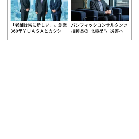
「老舗は常に新しい」。創業
パシフィックコンサルタンツ
360年ＹＵＡＳＡとカクシン
技師長の"北極星"。災害への
CEO田尻望が語る、AIを超え
無力感を乗り越え見つけた、
る人の価値
防災一筋20年の答え