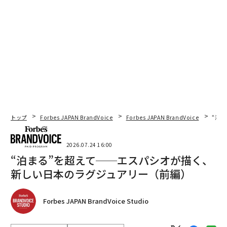
トップ
Forbes JAPAN BrandVoice
Forbes JAPAN BrandVoice
“泊
2026.07.24 16:00
“泊まる”を超えて──エスパシオが描く、
新しい日本のラグジュアリー（前編）
Forbes JAPAN BrandVoice Studio