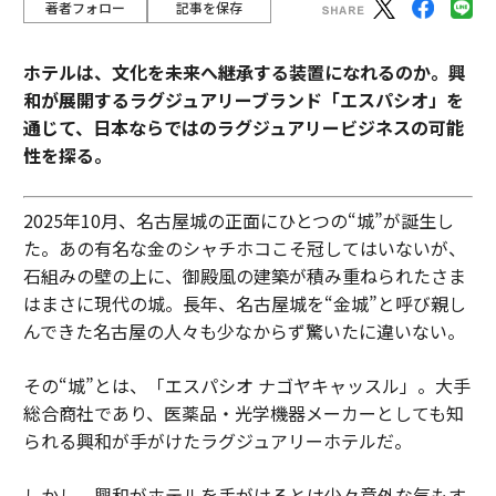
著者フォロー
記事を保存
ホテルは、文化を未来へ継承する装置になれるのか。興
和が展開するラグジュアリーブランド「エスパシオ」を
通じて、日本ならではのラグジュアリービジネスの可能
性を探る。
2025年10月、名古屋城の正面にひとつの“城”が誕生し
た。あの有名な金のシャチホコこそ冠してはいないが、
石組みの壁の上に、御殿風の建築が積み重ねられたさま
はまさに現代の城。長年、名古屋城を“金城”と呼び親し
んできた名古屋の人々も少なからず驚いたに違いない。
その“城”とは、「エスパシオ ナゴヤキャッスル」。大手
総合商社であり、医薬品・光学機器メーカーとしても知
られる興和が手がけたラグジュアリーホテルだ。
しかし、興和がホテルを手がけるとは少々意外な気もす