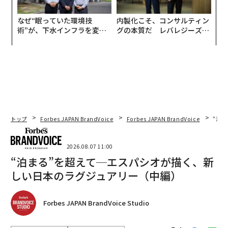
なぜ“眠っていた環境技
内製化こそ、コンサルティン
術”が、下水インフラを変え
グの本質だ レバレジーズが
たのか──産総研×月島JFE
実践する、次世代ファームの
アクアソリューションの10年
全貌
トップ
Forbes JAPAN BrandVoice
Forbes JAPAN BrandVoice
“泊
2026.08.07 11:00
“泊まる”を超えて─エスパシオが描く、新
しい日本のラグジュアリー（中編）
Forbes JAPAN BrandVoice Studio