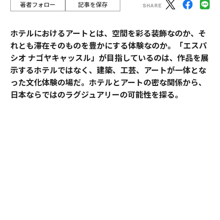
著者フォロー
記事を保存
ホテルにおけるアートとは、空間を彩る装飾なのか、そ
れとも滞在そのものを豊かにする体験なのか。「エスパ
シオ ナゴヤキャッスル」が目指しているのは、作品を展
示するホテルではなく、建築、工芸、アートが一体とな
った文化体験の場だ。ホテルとアートの密な関係から、
日本ならではのラグジュアリーの可能性を探る。
「エスパシオ」にアートが必要な理由
ホテルやオフィス、商業施設のパブリックスペースにア
ートピースが置かれることは、もはや珍しくない。空間
に彩りを添え、訪れる人の目を楽しませる。そんな役割
を担う作品も少なくないだろう。
だが、「エスパシオ ナゴヤキャッスル」におけるアート
や工芸作品は少し意味合いが異なる。館内に展示されて