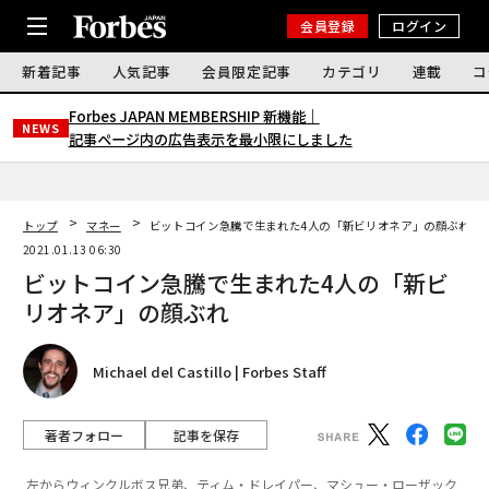
会員登録
ログイン
新着記事
人気記事
会員限定記事
カテゴリ
連載
コ
Forbes JAPAN MEMBERSHIP 新機能｜
NEWS
記事ページ内の広告表示を最小限にしました
トップ
マネー
ビットコイン急騰で生まれた4人の「新ビリオネア」の顔ぶれ
2021.01.13 06:30
ビットコイン急騰で生まれた4人の「新ビ
リオネア」の顔ぶれ
Michael del Castillo | Forbes Staff
著者フォロー
記事を保存
左からウィンクルボス兄弟、ティム・ドレイパー、マシュー・ローザック