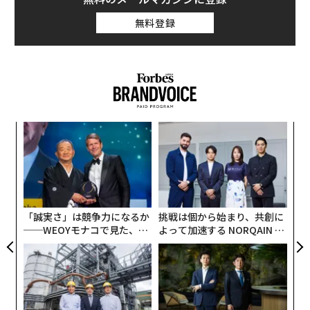
無料登録
小1
〜
にし
織
う
伝
T
る
モ
「誠実さ」は競争力になるか
挑戦は個から始まり、共創に
──WEOYモナコで見た、く
よって加速する NORQAIN JA
ら寿司の経営哲学
PAN 特別座談会