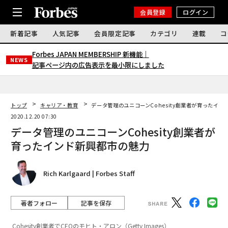
会員登録
ログイン
新着記事
人気記事
会員限定記事
カテゴリ
連載
コ
Forbes JAPAN MEMBERSHIP 新機能｜
NEWS
記事ページ内の広告表示を最小限にしました
トップ
キャリア・教育
データ管理のユニコーンCohesity創業者が育ったイ
2020.12.20 07:30
データ管理のユニコーンCohesity創業者が
育ったインド新興都市の魅力
Rich Karlgaard | Forbes Staff
著者フォロー
記事を保存
Cohesity創業者でCEOのモヒト・アロン（Getty Images）