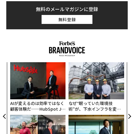
無料のメールマガジンに登録
無料登録
革
ク
た「
挑
よっ
PA
AIが変えるのは効率ではなく
なぜ“眠っていた環境技
顧客体験だ──HubSpot Ja
術”が、下水インフラを変え
panが語る「Grow Better」
たのか──産総研×月島JFE
な組織のつくり方
アクアソリューションの10年