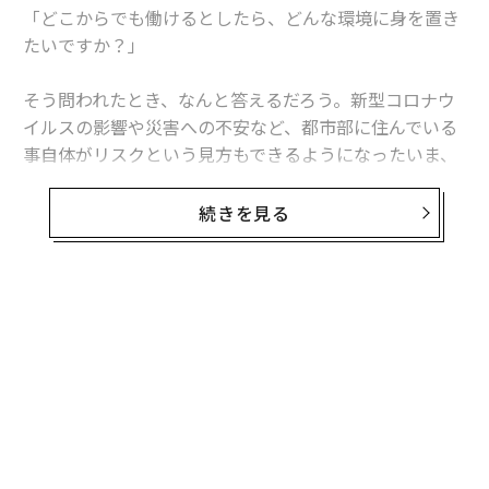
「どこからでも働けるとしたら、どんな環境に身を置き
たいですか？」
そう問われたとき、なんと答えるだろう。新型コロナウ
イルスの影響や災害への不安など、都市部に住んでいる
事自体がリスクという見方もできるようになったいま、
人々が「働き方」を見直す機運が高まっている。
続きを見る
その代表例が、地方移住だ。2020年5月に内閣官房が発
表した調査によると、東京圏在住者の49.8％が「地方暮
らし」に関心を持っているという。今月15日、ヤフーが
「無制限リモートワーク」を導入したことも話題になっ
た。リモートワークでも働ける人々が増えたいま、都内
で働くビジネスパーソンの地方移住は決して非現実的な
ことではないだろう。
地方移住を少しでも考えているひとへ、朗報がある。北
欧の小国・エストニアが移住先の選択肢のひとつになっ