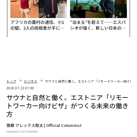
アフリカの農村の通信、小1
“泊まる”を超えて──エスパ
の壁。2人の挑戦者が手にし
シオが描く、新しい日本のラ
た「次なる武器」
グジュアリー（前編）
トップ
ビジネス
サウナと自然と働く。エストニア「リモートワーカー向けビザ
2020.07.22 07:00
サウナと自然と働く。エストニア「リモー
トワーカー向けビザ」がつくる未来の働き
方
齋藤 アレックス剛太 | Official Columnist
totonoü Co-Founder