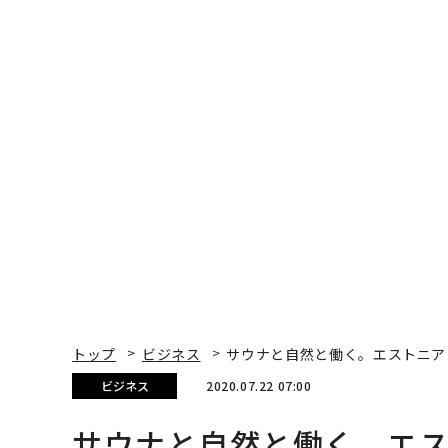
トップ
ビジネス
サウナと自然と働く。エストニア
ビジネス
2020.07.22 07:00
サウナと自然と働く。エ
けビザ」がつくる未来の
齋藤 アレックス剛太 | Official Columnist
totonoü Co-Founder