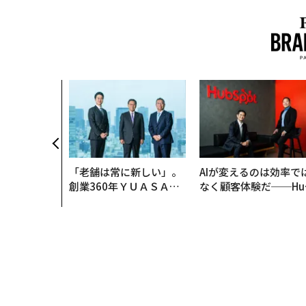
「老舗は常に新しい」。
AIが変えるのは効率で
創業360年ＹＵＡＳＡと
なく顧客体験だ──Hu
カクシンCEO田尻望が語
Spot Japanが語る「G
る、AIを超える人の価値
ow Better」な組織の
くり方