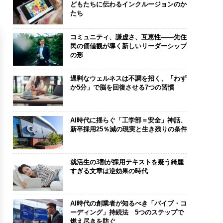
どもたちに伝わるインクルージョンのか
たち
コミュニティ、謙虚さ、互恵性——先住
民の価値観が導く新しいリーダーシップ
の形
過剰なウェルネスは不調を招く、「わず
か5分」で脳を回復させる7つの習慣
AI時代に揺らぐ「工学部＝安全」神話、
新卒採用25％減の現実と生き残りの条件
就活生の3割が採用テキストを疑う綺麗
すぎる文章は逆効果の時代
AI時代の創業者が知るべき「バイブ・コ
ーディング」持続法 5つのステップで
燃え尽きを防ぐ