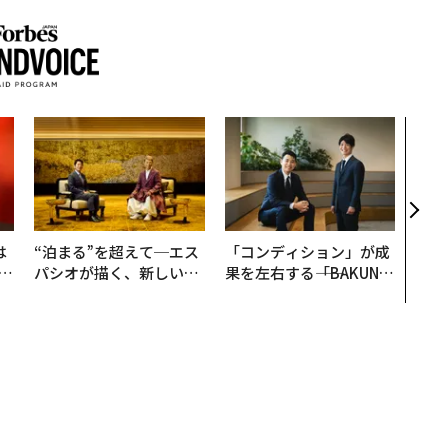
なぜ
術”
変え
月島
ショ
は
“泊まる”を超えて─エス
「コンディション」が成
b
パシオが描く、新しい日
果を左右する――「BAKUN
r
本のラグジュアリー（中
E」のTENTIALが支える
つ
編）
「挑戦者の明日」