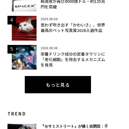
純資産が再び8000億ドル・約125兆
円を突破
2026.08.06
思わず吹き出す「かわいさ」、世界
最高のペット写真賞2026入選作品
2026.08.06
栄養ドリンク成分の定番タウリンに
「老化細胞」を除去するメカニズム
を発見
もっと見る
TREND
『セサミストリート』が描く自閉症：子