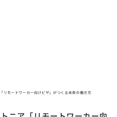
「リモートワーカー向けビザ」がつくる未来の働き方
ストニア「リモートワーカー向
働き方
著者フォロー
記事を保存