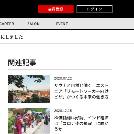
会員登録
ログイン
CAREER
SALON
EVENT
限にしました
関連記事
2020.07.22
サウナと自然と働く。エスト
ニア「リモートワーカー向け
ビザ」がつくる未来の働き方
2020.12.15
株価指標は好調、インド経済
は「コロナ後の飛躍」に向か
うか