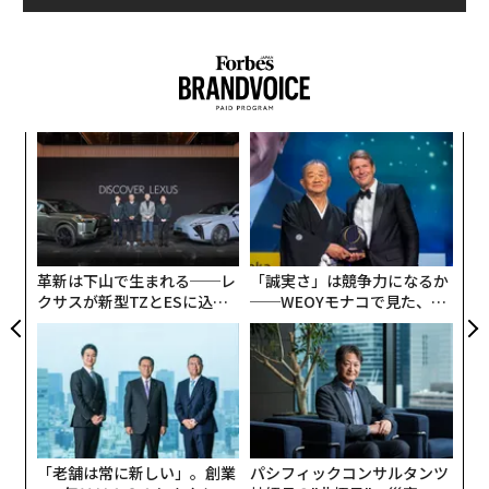
な
術
た
“
ア
シ
グ
革新は下山で生まれる──レ
「誠実さ」は競争力になるか
クサスが新型TZとESに込め
──WEOYモナコで見た、く
た「DISCOVER」の哲学
ら寿司の経営哲学
「老舗は常に新しい」。創業
パシフィックコンサルタンツ