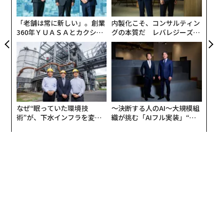
サンタはどうやって一晩でプレゼントを配っている？！
モ
最適化計算により明らかになったサンタの最も効率的
「老舗は常に新しい」。創業
内製化こそ、コンサルティン
な配送ルート！！
360年ＹＵＡＳＡとカクシン
グの本質だ レバレジーズが
CEO田尻望が語る、AIを超え
実践する、次世代ファームの
「クリスマスのキセキ」では、約2万の全国の小学校の
る人の価値
全貌
座標を｢子どもの住んでいる町｣と定義し、そのすべてを
最も効率良く回るルートを、所定の複数箇所を1回ずつ
巡回する場合の最短経路を求める数学の難問「巡回セー
ルスマン問題」の解法を用いて計算、日本地図上にビジ
なぜ“眠っていた環境技
〜決断する人のAI〜大規模組
ュアライズした。緻密に計算されたルートは、見ごたえ
術”が、下水インフラを変え
織が挑む「AIフル実装」“使
のある内容となっている。自分の町を何時にサンタたち
たのか──産総研×月島JFE
う”企業から“動く”企業へ【N
が通るのか、子どもと一緒に探すことができる。
アクアソリューションの10年
TTドコモビジネス×PwC】