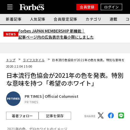
会員登録
ログイン
新着記事
人気記事
会員限定記事
カテゴリ
連載
コ
Forbes JAPAN MEMBERSHIP 新機能｜
NEWS
記事ページ内の広告表示を最小限にしました
トップ
ライフスタイル
日本流行色協会が2021年の色を発表。特別な意味を持
2020.12.04 15:00
日本流行色協会が2021年の色を発表。特別
な意味を持つ「希望のホワイト」
PR TIMES | Official Columnist
PR TIMES
著者フォロー
記事を保存
2021年の色、ゼロホワイトのイメージ