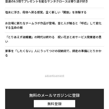
音速の6.5倍でプレゼントを配るサンタクロースは寄り道が好き
塩水に浮き、母体へ戻る感覚。全く新しい「開放」を体験する
お台場に新たなチームラボ作品が登場。音と人が触ると「呼応」して変化
する生命の樹
「とりあえず胡蝶蘭」の時代は終わる 祝い花まとめサービス発案者の思
い
家事を「したくない」人にうってつけの収納術で、師走の準備にとりかか
る
advertisement
無料のメールマガジンに登録
無料登録