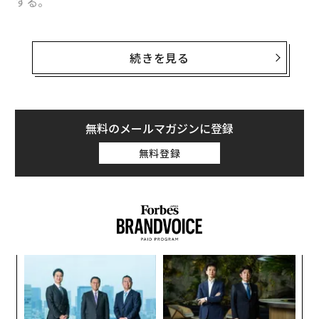
する。
音速の6.5倍で地球1.5周半の距離を駆け回る、サンタの
プレゼント配送の旅路に想像を巡らせる物語。お子さま
続きを見る
などへプレゼントと一緒に贈るのにオススメの一冊だ。
無料のメールマガジンに登録
無料登録
A
顧客
pa
伝
な
る