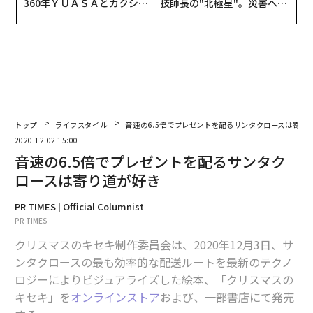
360年ＹＵＡＳＡとカクシン
技師長の"北極星"。災害への
CEO田尻望が語る、AIを超え
無力感を乗り越え見つけた、
る人の価値
防災一筋20年の答え
トップ
ライフスタイル
音速の6.5倍でプレゼントを配るサンタクロースは寄り
2020.12.02 15:00
音速の6.5倍でプレゼントを配るサンタク
ロースは寄り道が好き
PR TIMES | Official Columnist
PR TIMES
クリスマスのキセキ制作委員会は、2020年12月3日、サ
ンタクロースの最も効率的な配送ルートを最新のテクノ
ロジーによりビジュアライズした絵本、「クリスマスの
キセキ」を
オンラインストア
および、一部書店にて発売