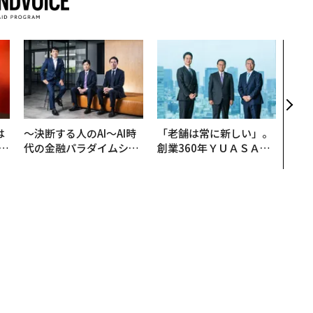
目先
年後
─ア
支援
は
〜決断する人のAI〜AI時
「老舗は常に新しい」。
b
代の金融パラダイムシフ
創業360年ＹＵＡＳＡと
r
ト、「超個別化」の核心
カクシンCEO田尻望が語
つ
【MUFG×ウェルスナビ
る、AIを超える人の価値
×PwC】