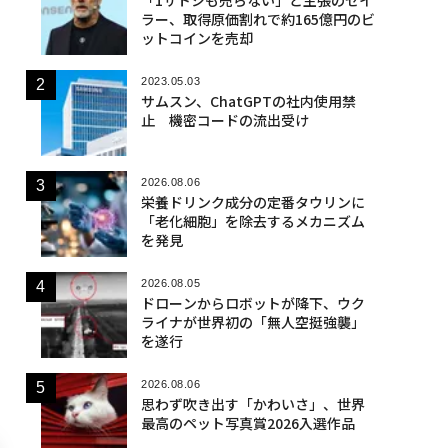
ラー、取得原価割れで約165億円のビ
ットコインを売却
2023.05.03
サムスン、ChatGPTの社内使用禁
止 機密コードの流出受け
2026.08.06
栄養ドリンク成分の定番タウリンに
「老化細胞」を除去するメカニズム
を発見
2026.08.05
ドローンからロボットが降下、ウク
ライナが世界初の「無人空挺強襲」
を遂行
2026.08.06
思わず吹き出す「かわいさ」、世界
最高のペット写真賞2026入選作品