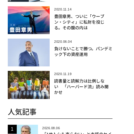
2020.11.14
豊田章男、ついに「ウーブ
ン・シティ」に私財を投じ
る。その腹の内は
2020.06.04
負けないことで勝つ。パンデミ
ック下の資産運用
2020.11.19
読書量と読解力は比例しな
い 「ハーバード流」読み聞
かせ
人気記事
2026.08.06
「1サトシも売らない」と主張のセイ