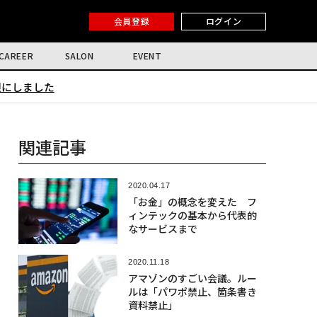
会員登録
ログイン
CAREER
SALON
EVENT
限にしました
関連記事
2020.04.17
「お金」の概念を変えた フ
ィンテックの基本から代表的
なサービスまで
2020.11.18
アマゾンのすごい会議。ルー
ルは「パワポ禁止、箇条書き
資料禁止」