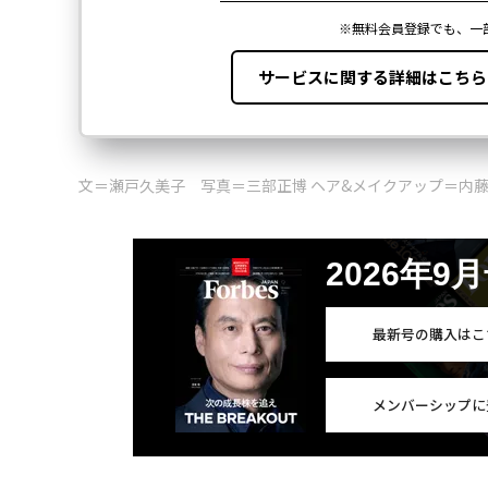
文＝瀬戸久美子 写真＝三部正博 ヘア&メイクアップ＝内
2026年9
最新号の購入はこ
メンバーシップに