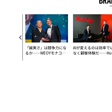
「誠実さ」は競争力にな
AIが変えるのは効率で
るか──WEOYモナコで
なく顧客体験だ──Hu
見た、くら寿司の経営哲
Spot Japanが語る「G
学
ow Better」な組織の
くり方