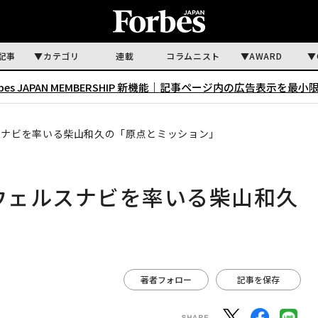
記事
カテゴリ
連載
コラムニスト
AWARD
rbes JAPAN MEMBERSHIP 新機能｜
記事ページ内の広告表示を最小
ルスナビを率いる柴山和久の「原点とミッション」
、ウェルスナビを率いる柴山和久
著者フォロー
記事を保存