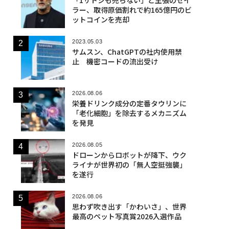
ラー、取得原価割れで約165億円のビ
ットコインを売却
2023.05.03
サムスン、ChatGPTの社内使用禁
止 機密コードの流出受け
2026.08.06
栄養ドリンク成分の定番タウリンに
「老化細胞」を除去するメカニズム
を発見
2026.08.05
ドローンからロボットが降下、ウク
ライナが世界初の「無人空挺強襲」
を遂行
2026.08.06
思わず吹き出す「かわいさ」、世界
最高のペット写真賞2026入選作品