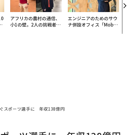
学
0
アフリカの農村の通信、
エンジニアのためのサウ
─
小1の壁。2人の挑戦者が
ナ併設オフィス「Mobiu
型
手にした「次なる武器」
s Park」がオープン──
タマディックが健康経営
を徹底する理由
ぐスポーツ選手に 年収138億円