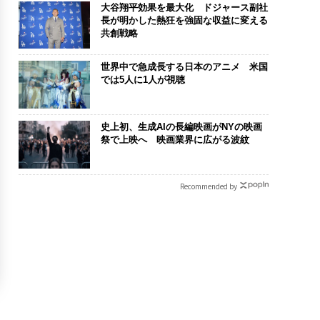
大谷翔平効果を最大化 ドジャース副社
長が明かした熱狂を強固な収益に変える
共創戦略
世界中で急成長する日本のアニメ 米国
では5人に1人が視聴
史上初、生成AIの長編映画がNYの映画
祭で上映へ 映画業界に広がる波紋
Recommended by