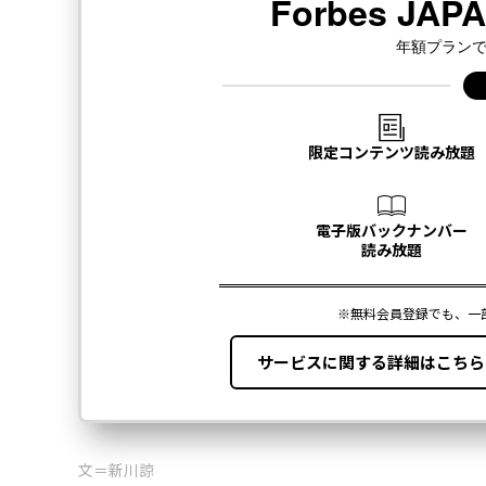
文＝新川諒