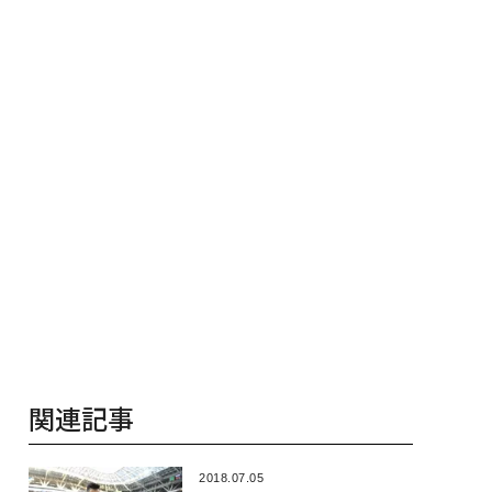
月島JFEアクアソリュー
る、AIを超え
ションの10年
関連記事
2018.07.05