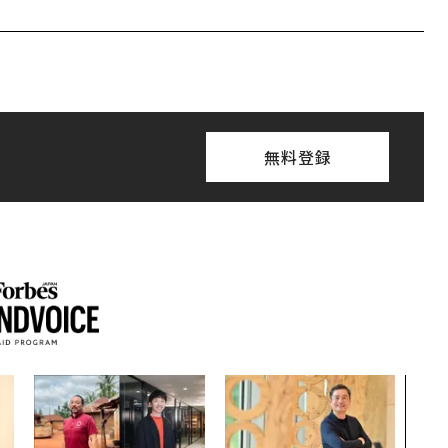
無料登録
「誠
るか
見た