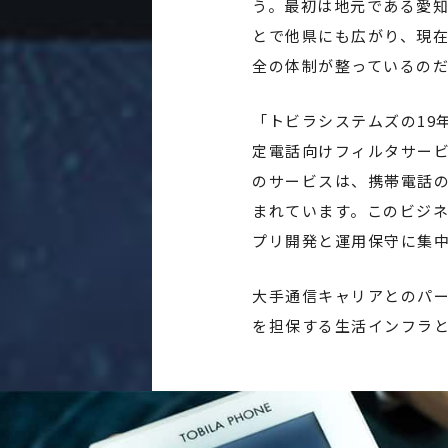
う。最初は地元である愛
とで他県にも広がり、現
全の体制が整っているの
「トビラシステムズの19
定電話向けフィルタサービ
のサービスは、携帯電話
まれています。このビジ
プリ開発と運用保守に集
大手通信キャリアとのパ
を担保する生活インフラ