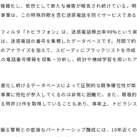
は複雑化し、依然として新たな被害が報告され続けている。明
力事業は、この特殊詐欺を含む迷惑電話を防ぐサービスである
フィルタ『トビラフォン』は、迷惑電話検出率99%という
は、迷惑電話の番号を集積したデータベースです。月間で約1
自のアナライズを加えて、スピーディにブラックリストを作成
上の電話番号情報を収集・分析し、統計や機械学習を用いた
に進化し続けるデータベースによって圧倒的な競争優位性が築
事業に他社が参入してくるのは非常に困難だ。また、積極的
る特許13件を取得していることもあり、事実上、トビラシ
握る警察との密接なパートナーシップ醸成には、10年近く