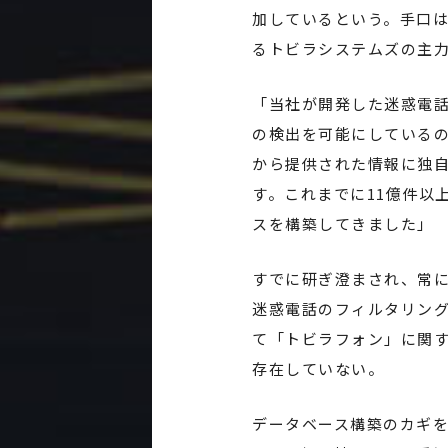
加しているという。手口
るトビラシステムズの主
「当社が開発した迷惑電話
の検出を可能にしているの
から提供された情報に独
す。これまでに11億件以
スを構築してきました」
すでに研ぎ澄まされ、常
迷惑電話のフィルタリング
て「トビラフォン」に関す
存在していない。
データベース構築のカギを