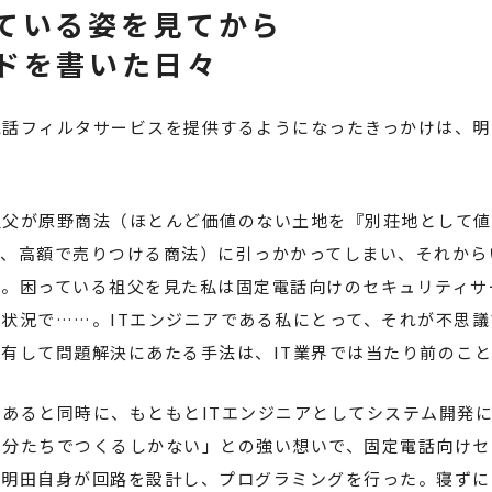
#
 Interview
ている姿を見てから
プレナーたちの熱源
ドを書いた日々
取締役社長 明田篤
電話フィルタサービスを提供するようになったきっかけは、明
祖父が原野商法（ほとんど価値のない土地を『別荘地として値
て、高額で売りつける商法）に引っかかってしまい、それから
た。困っている祖父を見た私は固定電話向けのセキュリティサ
状況で……。ITエンジニアである私にとって、それが不思
有して問題解決にあたる手法は、IT業界では当たり前のこ
あると同時に、もともとITエンジニアとしてシステム開発
自分たちでつくるしかない」との強い想いで、固定電話向けセ
。明田自身が回路を設計し、プログラミングを行った。寝ずに