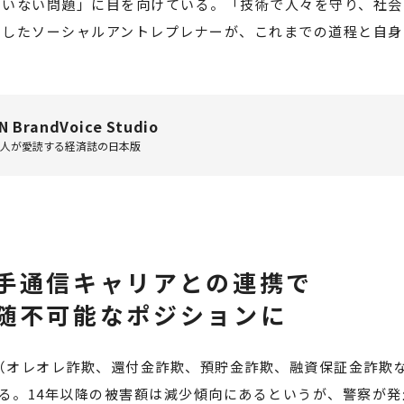
ていない問題」に目を向けている。「技術で人々を守り、社会
たしたソーシャルアントレプレナーが、これまでの道程と自身
N BrandVoice Studio
0万人が愛読する経済誌の日本版
手通信キャリアとの連携で
随不可能なポジションに
欺（オレオレ詐欺、還付金詐欺、預貯金詐欺、融資保証金詐欺
なる。14年以降の被害額は減少傾向にあるというが、警察が