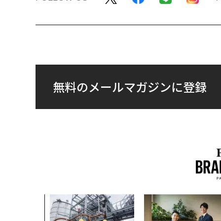
無料のメールマガジンに登録
、未来を再定
年企業BAT