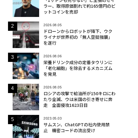
ラー、取得原価割れで約165億円のビ
ットコインを売却
2026.08.05
ドローンからロボットが降下、ウク
ライナが世界初の「無人空挺強襲」
を遂行
2026.08.06
栄養ドリンク成分の定番タウリンに
「老化細胞」を除去するメカニズム
を発見
2026.08.05
ロシアの攻撃で給油所が150キロにわ
たり全滅、ウは米国の引き寄せに奔
走 全面侵攻1623日目
2023.05.03
サムスン、ChatGPTの社内使用禁
止 機密コードの流出受け