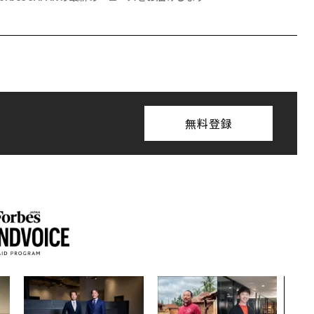
無料登録
内製
ィン