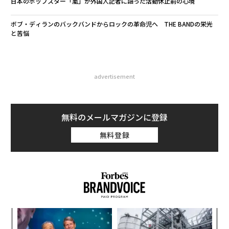
日本のポップスター「嵐」が外国人記者に語った活動休止前の心境
ボブ・ディランのバックバンドからロックの革命児へ THE BANDの栄光
と苦悩
advertisement
無料のメールマガジンに登録
無料登録
〜
織