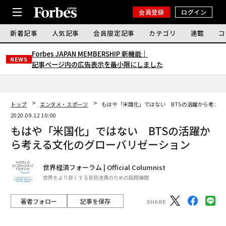
会員登録
ログイン
新着記事
人気記事
会員限定記事
カテゴリ
連載
コ
Forbes JAPAN MEMBERSHIP 新機能｜
NEWS
記事ページ内の広告表示を最小限にしました
トップ
エンタメ・スポーツ
もはや「米国化」ではない BTSの活躍から考え
2020.09.12 10:00
もはや「米国化」ではない BTSの活躍か
ら考える文化のグローバリゼーション
世界経済フォーラム | Official Columnist
世界をより良くする官民連携のための国際機関
著者フォロー
記事を保存