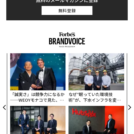
無料のメールマガジンに登録
生回数は3390万回に達し、購入件数は30万件（そのうち
無料登録
26万5000件がダウンロード版）に達している。
〜
織
う
「
T
3
C
る
「誠実さ」は競争力になるか
なぜ“眠っていた環境技
──WEOYモナコで見た、く
術”が、下水インフラを変え
ら寿司の経営哲学
たのか──産総研×月島JFE
アクアソリューションの10年