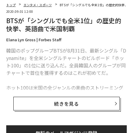
トップ
エンタメ・スポーツ
BTSが「シングルでも全米1位」の歴史的快挙、英
2020.09.01 12:00
BTSが「シングルでも全米1位」の歴史的
快挙、英語曲で米国制覇
Elana Lyn Gross | Forbes Staff
韓国のポップグループBTSが8月31日、最新シングル「D
ynamite」を全米シングルチャートのビルボード「ホッ
ト100」の1位に送り込んだ。全員韓国人のグループが同
チャートで首位を獲得するのはこれが初めてだ。
ホット100は米国の全ジャンルの楽曲のストリーミング
再生回数やラジオでのオンエア回数、売上データを集計
したランキングで、BTSはこれまで12回ランクインを果
続きを見る
たしていたが、首位に立つのは今回が初めてだ。
ニールセンミュージック及びMRCのデータによると、8
月21日発売の「Dynamite」の初週のストリーミング再