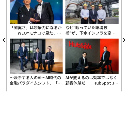
う
「
T
3
C
る
「誠実さ」は競争力になるか
なぜ“眠っていた環境技
──WEOYモナコで見た、く
術”が、下水インフラを変え
ら寿司の経営哲学
たのか──産総研×月島JFE
アクアソリューションの10年
〜決断する人のAI〜AI時代の
AIが変えるのは効率ではなく
金融パラダイムシフト、「超
顧客体験だ──HubSpot Ja
個別化」の核心 【MUFG×ウ
panが語る「Grow Better」
ェルスナビ×PwC】
な組織のつくり方