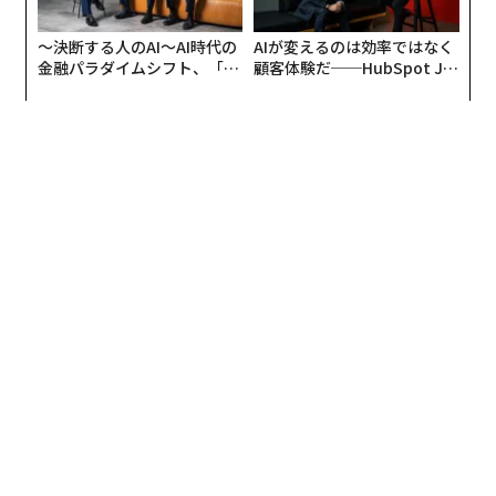
〜決断する人のAI〜AI時代の
AIが変えるのは効率ではなく
金融パラダイムシフト、「超
顧客体験だ──HubSpot Ja
個別化」の核心 【MUFG×ウ
panが語る「Grow Better」
ェルスナビ×PwC】
な組織のつくり方
編集＝上田裕資
2026年9月号発売中
最新号の購入はこちらから