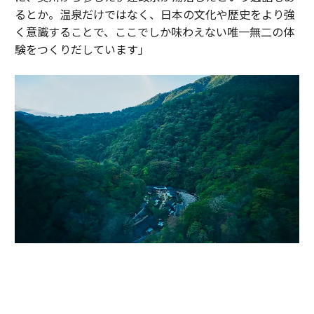
るとか。温泉だけではなく、日本の文化や歴史をより強
く意識することで、ここでしか味わえない唯一無二の体
験をつくりだしています」
かつて伊達政宗が小田原攻めの際に滞在し、戦の疲れを癒したと伝わる温
泉地。早川沿いの渓谷に9棟のヴィラが点在する「エスパシオ 箱根迎賓館
麟鳳亀龍」（神奈川・箱根）。