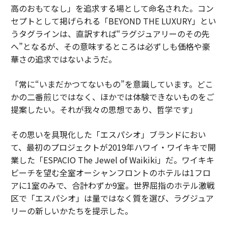
高のおもてなし」を追求する場として命名された。コン
セプトとして掲げられる「BEYOND THE LUXURY」とい
うタグラインは、直訳すれば“ラグジュアリーのその先
へ”となるが、その意味するところは必ずしも価格や豪
華さの追求ではないようだ。
「常に“いまだかつてないもの”を意識しています。どこ
かの二番煎じではなく、ほかでは体験できないものをご
提案したい。それが我々の思想であり、哲学です」
その思いを具現化した「エスパシオ」ブランドにおい
て、最初のプロジェクトが2019年ハワイ・ワイキキで開
業した「ESPACIO The Jewel of Waikiki」だ。ワイキキ
ビーチを望む全室オーシャンフロントのホテルは1フロ
アに1室のみで、合計わずか9室。世界屈指のホテル激戦
区で「エスパシオ」は量ではなく質を選び、ラグジュア
リーの新しいかたちを提示した。