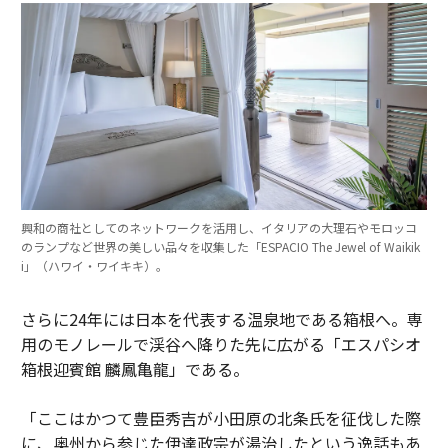
興和の商社としてのネットワークを活用し、イタリアの大理石やモロッコ
のランプなど世界の美しい品々を収集した「ESPACIO The Jewel of Waikik
i」（ハワイ・ワイキキ）。
さらに24年には日本を代表する温泉地である箱根へ。専
用のモノレールで渓谷へ降りた先に広がる「エスパシオ
箱根迎賓館 麟鳳亀龍」である。
「ここはかつて豊臣秀吉が小田原の北条氏を征伐した際
に、奥州から参じた伊達政宗が湯治したという逸話もあ