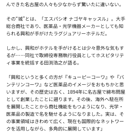
んできた名古屋の人々も少なからず驚いたに違いない。
その“城”とは、「エスパシオ ナゴヤキャッスル」。大手
総合商社であり、医薬品・光学機器メーカーとしても知
られる興和が手がけたラグジュアリーホテルだ。
しかし、興和がホテルを手がけるとは少々意外な気もす
るが……同社で取締役専務執行役員としてホスピタリテ
ィ事業を統括する田渕浩之が語る。
「興和というと多くの方が『キューピーコーワ』や『バ
ンテリンコーワ』など医薬品のイメージをおもちかと思
いますが、その歴史は古く、1894年に名古屋で綿布問屋
として創業したことに遡ります。その後、海外へ駐在所
を展開したことから商社機能をもつようになり、光学・
医薬品の製造で名を馳せるようになりました。実は、そ
の事業領域はきわめて広く、現在も国際的なネットワー
クを活用しながら、多角的に展開しています」