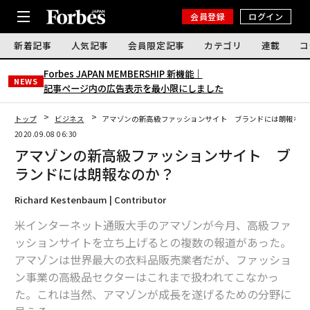
会員登録
ログイン
新着記事
人気記事
会員限定記事
カテゴリ
連載
コ
Forbes JAPAN MEMBERSHIP 新機能｜
NEWS
記事ページ内の広告表示を最小限にしました
トップ
ビジネス
アマゾンの新高級ファッションサイト ブランドには朗報なの
2020.09.08 06:30
アマゾンの新高級ファッションサイト ブ
ランドには朗報なのか？
Richard Kestenbaum | Contributor
米インターネット通販大手のアマゾンが今月、高級ファ
ッションサイトを立ち上げるとの複数の報道があった。
アマゾンは世界最大の衣料品販売業者だが、ファッショ
ン事業の高級品セクターはこれまで扱われてこなかっ
た。これは当然、アマゾンが成長を遂げるための分野に