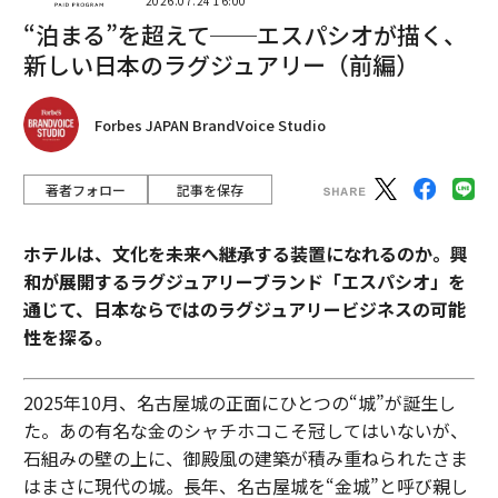
2026.07.24 16:00
“泊まる”を超えて──エスパシオが描く、
新しい日本のラグジュアリー（前編）
Forbes JAPAN BrandVoice Studio
著者フォロー
記事を保存
ホテルは、文化を未来へ継承する装置になれるのか。興
和が展開するラグジュアリーブランド「エスパシオ」を
通じて、日本ならではのラグジュアリービジネスの可能
性を探る。
2025年10月、名古屋城の正面にひとつの“城”が誕生し
た。あの有名な金のシャチホコこそ冠してはいないが、
石組みの壁の上に、御殿風の建築が積み重ねられたさま
はまさに現代の城。長年、名古屋城を“金城”と呼び親し