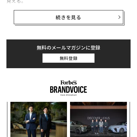
見える。
アマゾンはファッション分野で、ザッポス（Zappos）と
続きを見る
ショップボップ（Shopbop）の2社の買収を成功させ
た。ショップボップのアマゾンへの身売りでは私の会社
が代理を務めた経験から言えば、アマゾンは自社の高級
ファッションサイトを作る前に既存の会社を買収しよう
無料のメールマガジンに登録
としたはずだ。同社はぴったりの標的を見つけられなか
無料登録
ったか、買収金額で合意できなかった可能性が高い。
アマゾンの高級品サイトがどのように機能するのかにつ
いての全容は明らかになっていない。ただ、市場でアマ
ゾンと対面したら闘うよりも仲間に加わる方が良いと思
ってしまうはずだ。多くの高級ブランドは、新たな販売
“
経路を通して商品を売るアイデアに引かれるだろう。
オ
ジ
〜
織
う