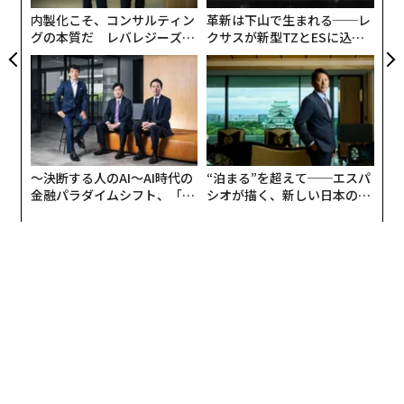
T
内製化こそ、コンサルティン
革新は下山で生まれる──レ
グの本質だ レバレジーズが
クサスが新型TZとESに込め
実践する、次世代ファームの
た「DISCOVER」の哲学
全貌
〜決断する人のAI〜AI時代の
“泊まる”を超えて──エスパ
金融パラダイムシフト、「超
シオが描く、新しい日本のラ
個別化」の核心 【MUFG×ウ
グジュアリー（前編）
ェルスナビ×PwC】