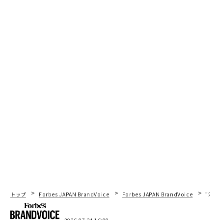
トップ
Forbes JAPAN BrandVoice
Forbes JAPAN BrandVoice
“泊