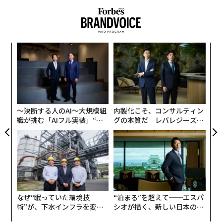
「
左右
T
〈7
日
ャ
ト
リア
〜決断する人のAI〜大規模組
内製化こそ、コンサルティン
UM
織が挑む「AIフル実装」“使
グの本質だ レバレジーズが
う”企業から“動く”企業へ【N
実践する、次世代ファームの
TTドコモビジネス×PwC】
全貌
なぜ“眠っていた環境技
“泊まる”を超えて──エスパ
術”が、下水インフラを変え
シオが描く、新しい日本のラ
たのか──産総研×月島JFE
グジュアリー（前編）