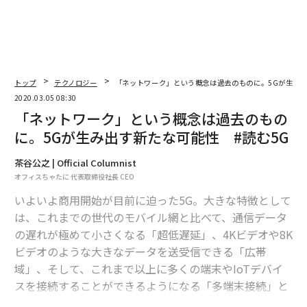
トップ
テクノロジー
「ネットワーク」という概念は過去のものに。5Gが生み出
2020.03.05 08:30
「ネットワーク」という概念は過去のもの
に。5Gが生み出す新たな可能性 #読む5G
茶谷公之 | Official Columnist
オフィスちゃたに 代表取締役社長 CEO
いよいよ商用開始が目前に迫った5G。大きな特徴として
は、これまでの世代のモバイル網と比べて、通信データ
の遅れが極めて小さくなる「超低遅延」、4Kビデオや8K
ビデオのような大きなデータを送受信できる「広帯
域」、そして、これまで以上に多くの端末やIoTデバイ
スを接続することができるようになる「多端末接続」と
いう3点が挙げられます。