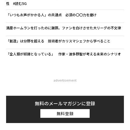
性 #読む5G
「いつもお声がかかる人」の共通点 必須の〇〇力を磨け
満塁ホームランを打ったのに謝罪。ファンを白けさせた大リーグの不文律
「創造」は分野を超える 技術者がカリスマシェフから学べること
「全人類が奴隷となっている」 作家・波多野聖が考える未来のシナリオ
advertisement
無料のメールマガジンに登録
無料登録