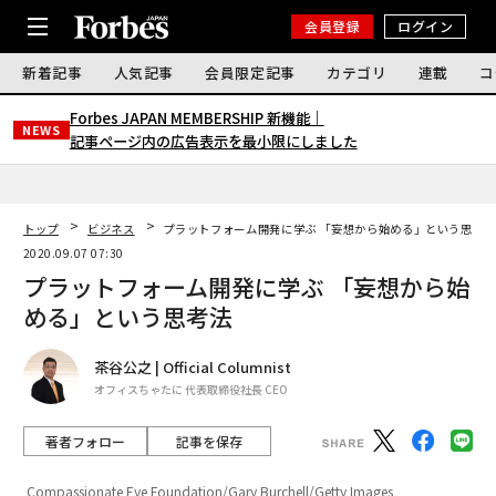
会員登録
ログイン
新着記事
人気記事
会員限定記事
カテゴリ
連載
コ
Forbes JAPAN MEMBERSHIP 新機能｜
NEWS
記事ページ内の広告表示を最小限にしました
トップ
ビジネス
プラットフォーム開発に学ぶ 「妄想から始める」という思考
2020.09.07 07:30
プラットフォーム開発に学ぶ 「妄想から始
める」という思考法
茶谷公之 | Official Columnist
オフィスちゃたに 代表取締役社長 CEO
著者フォロー
記事を保存
Compassionate Eye Foundation/Gary Burchell/Getty Images