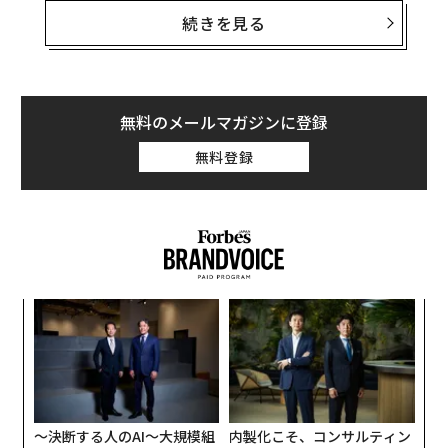
続きを見る
このような特徴から「5G」で繋がるネットワークは、わ
れわれにまったく新しい世界を見せてくれることになる
でしょう。それによる大きな変化や可能性を示す前に、
コンピューティングに視点をおいてデータ通信の歴史を
無料のメールマガジンに登録
少し振り返ってみたいと思います。
無料登録
メインフレームから1人1台へ
コンピュータは、当初、1台のメインフレームと呼ばれ
る巨大なコンピュータを、時間分割などの手法を用い
「
て、ユーザーが分け合って使うかたちでした。いまから
左右
70年前の1950年ごろの話です。メインフレームコンピュ
T
〈7
日
ータは、寸法的や重量的には業務用冷蔵庫のような大き
ャ
なサイズでしたが、性能的には現在のスマートフォンの
ト
リア
足元にも及ばないものでした。
〜決断する人のAI〜大規模組
内製化こそ、コンサルティン
UM