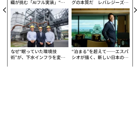
織が挑む「AIフル実装」“使
グの本質だ レバレジーズが
その後1980年後半頃から、メインフレームからミニコン
う”企業から“動く”企業へ【N
実践する、次世代ファームの
TTドコモビジネス×PwC】
全貌
へといったダウンサイジングの波が加速し始め、パソコ
ンと呼ばれるパーソナルコンピュータにOS（オペレーテ
ィングシステム）が搭載され、オフィスに普及しはじめ
ます。
なぜ“眠っていた環境技
“泊まる”を超えて──エスパ
先端的な企業では、このころからオフィス環境は「コン
術”が、下水インフラを変え
シオが描く、新しい日本のラ
ピュータが1人1台」という時代となっていきます。私が
たのか──産総研×月島JFE
グジュアリー（前編）
アクアソリューションの10年
新卒で1987年に入社したソニーでは、まだそのころは1
つの課に1台しか設置されず、課の人間で共同利用して
いたのを覚えています。
1人1台へと普及していったパーソナルコンピュータ、通
称パソコンは、社内ネットワーク、そしてインターネッ
トへと接続する進化を遂げたことで、オフィスの仕事ス
タイルを大きく変えてゆきます。