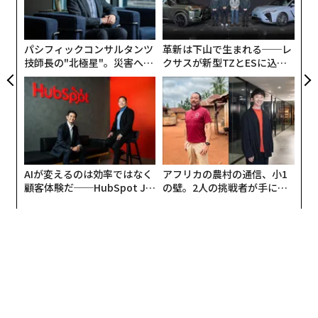
金
個
ェ
パシフィックコンサルタンツ
革新は下山で生まれる──レ
技師長の"北極星"。災害への
クサスが新型TZとESに込め
無力感を乗り越え見つけた、
た「DISCOVER」の哲学
防災一筋20年の答え
AIが変えるのは効率ではなく
アフリカの農村の通信、小1
顧客体験だ──HubSpot Ja
の壁。2人の挑戦者が手にし
panが語る「Grow Better」
た「次なる武器」
な組織のつくり方