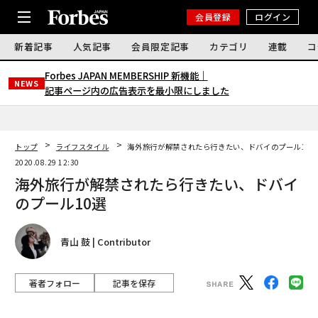
会員登録
ログイン
新着記事
人気記事
会員限定記事
カテゴリ
連載
コ
Forbes JAPAN MEMBERSHIP 新機能｜
NEWS
記事ページ内の広告表示を最小限にしました
トップ
ライフスタイル
海外旅行が解禁されたら行きたい、ドバイのプール10
2020.08.29 12:30
海外旅行が解禁されたら行きたい、ドバイ
のプール10選
青山 鼓 | Contributor
著者フォロー
記事を保存