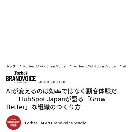
トップ
Forbes JAPAN BrandVoice
Forbes JAPAN BrandVoice
AIが
2026.07.31 11:00
AIが変えるのは効率ではなく顧客体験だ
──HubSpot Japanが語る「Grow
Better」な組織のつくり方
Forbes JAPAN BrandVoice Studio