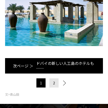
ドバイの新しい人工島のホテルも
次ページ ＞
──
1
2
文=青山鼓