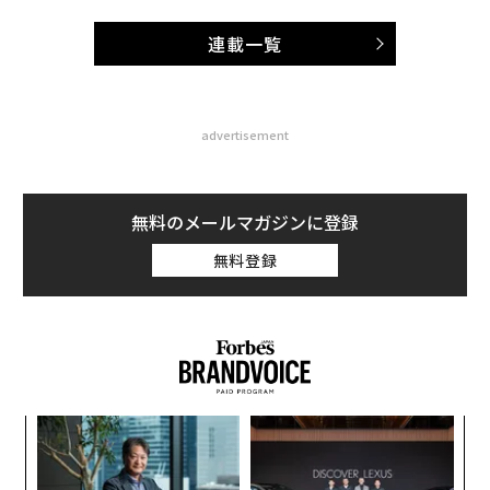
連載一覧
advertisement
無料のメールマガジンに登録
無料登録
伝
る
モ
〜