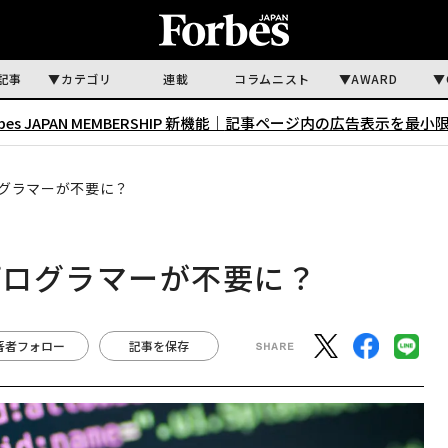
記事
カテゴリ
連載
コラムニスト
AWARD
rbes JAPAN MEMBERSHIP 新機能｜
記事ページ内の広告表示を最小
グラマーが不要に？
プログラマーが不要に？
著者フォロー
記事を保存