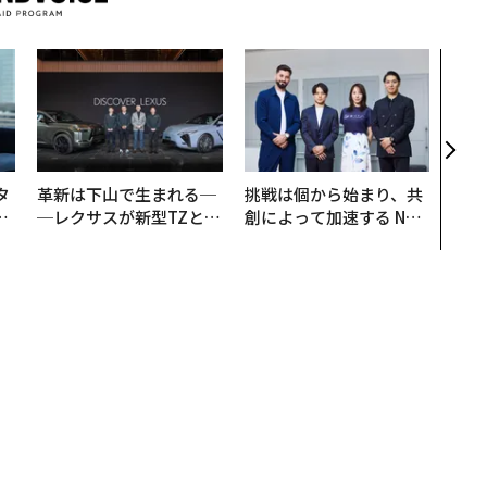
AI
なく
Spo
ow 
くり
タ
革新は下山で生まれる─
挑戦は個から始まり、共
。
─レクサスが新型TZとE
創によって加速する NOR
越
Sに込めた「DISCOVE
QAIN JAPAN 特別座談会
0
R」の哲学