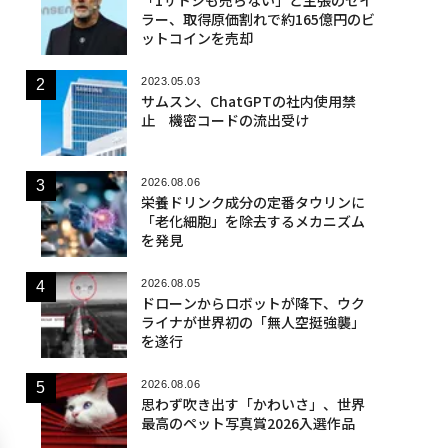
ラー、取得原価割れで約165億円のビ
ットコインを売却
2023.05.03
サムスン、ChatGPTの社内使用禁
止 機密コードの流出受け
2026.08.06
栄養ドリンク成分の定番タウリンに
「老化細胞」を除去するメカニズム
を発見
2026.08.05
ドローンからロボットが降下、ウク
ライナが世界初の「無人空挺強襲」
を遂行
2026.08.06
思わず吹き出す「かわいさ」、世界
最高のペット写真賞2026入選作品