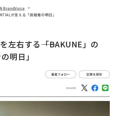
N BrandVoice
ENTIALが支える「挑戦者の明日」
左右する――「BAKUNE」の
者の明日」
著者フォロー
記事を保存