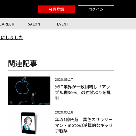
会員登録
ログイン
CAREER
SALON
EVENT
限にしました
関連記事
2020.08.17
米IT業界が一致団結し「アッ
プル税30％」の強欲ぶりを批
判
2020.03.16
年収1億円超 異色のサラリー
マン・motoの逆算的なキャリ
ア戦略