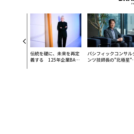
伝統を礎に、未来を再定
パシフィックコンサル
義する 125年企業BAT
ンツ技師長の"北極星"
が挑むスモークレスな未
災害への無力感を乗り
来
え見つけた、防災一筋2
年の答え