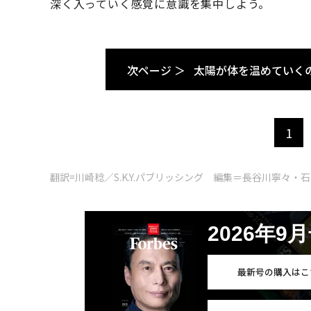
深く入っていく感覚に意識を集中しよう。
次ページ ＞
太陽が体を温めていく
1
翻訳=川崎稔／S.K.Y.パブリッシング 編集＝長谷川寧々・
2026年9
最新号の購入はこ