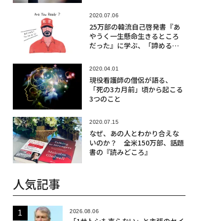
2020.07.06
25万部の韓流自己啓発書『あ
やうく一生懸命生きるところ
だった』に学ぶ、「諦める技
術」
2020.04.01
現役看護師の僧侶が語る、
「死の3カ月前」頃から起こる
3つのこと
2020.07.15
なぜ、あの人とわかり合えな
いのか？ 全米150万部、話題
書の『読みどころ』
人気記事
2026.08.06
「1サトシも売らない」と主張のセイ