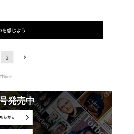
のを感じよう
2
石井節子
月号発売中
ちらから