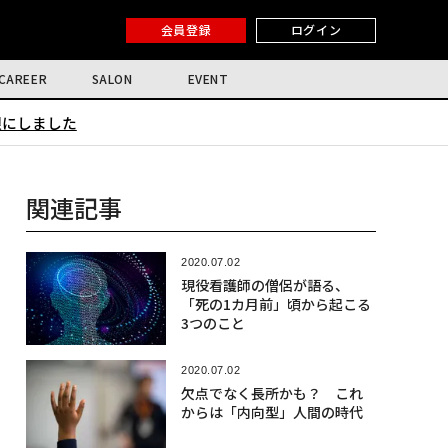
会員登録
ログイン
CAREER
SALON
EVENT
限にしました
関連記事
2020.07.02
現役看護師の僧侶が語る、
「死の1カ月前」頃から起こる
3つのこと
2020.07.02
欠点でなく長所かも？ これ
からは「内向型」人間の時代