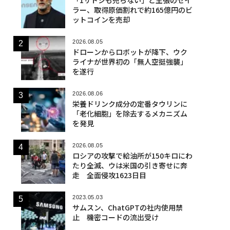
ラー、取得原価割れで約165億円のビ
ットコインを売却
2026.08.05
ドローンからロボットが降下、ウク
ライナが世界初の「無人空挺強襲」
を遂行
2026.08.06
栄養ドリンク成分の定番タウリンに
「老化細胞」を除去するメカニズム
を発見
2026.08.05
ロシアの攻撃で給油所が150キロにわ
たり全滅、ウは米国の引き寄せに奔
走 全面侵攻1623日目
2023.05.03
サムスン、ChatGPTの社内使用禁
止 機密コードの流出受け