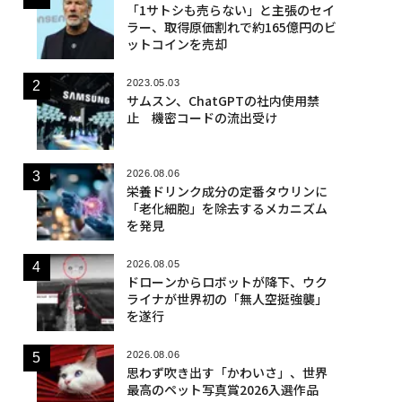
「1サトシも売らない」と主張のセイ
ラー、取得原価割れで約165億円のビ
ットコインを売却
2023.05.03
サムスン、ChatGPTの社内使用禁
止 機密コードの流出受け
2026.08.06
栄養ドリンク成分の定番タウリンに
「老化細胞」を除去するメカニズム
を発見
2026.08.05
ドローンからロボットが降下、ウク
ライナが世界初の「無人空挺強襲」
を遂行
2026.08.06
思わず吹き出す「かわいさ」、世界
最高のペット写真賞2026入選作品