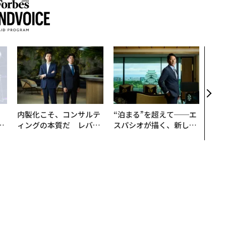
〜決
模組
装」
く”
ビジ
内製化こそ、コンサルテ
“泊まる”を超えて──エ
は
ィングの本質だ レバレ
スパシオが描く、新しい
ク
ジーズが実践する、次世
日本のラグジュアリー
れ
代ファームの全貌
（前編）
I