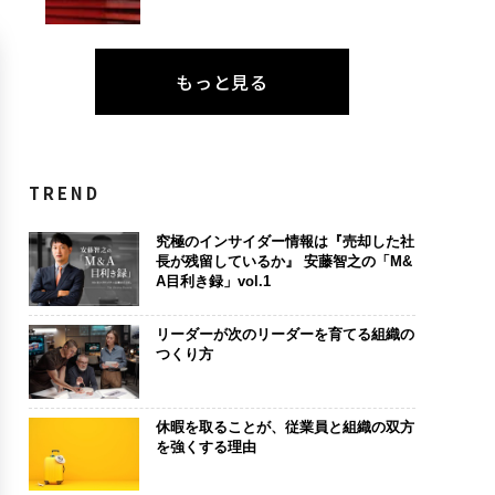
もっと見る
TREND
究極のインサイダー情報は『売却した社
長が残留しているか』 安藤智之の「M&
A目利き録」vol.1
リーダーが次のリーダーを育てる組織の
つくり方
休暇を取ることが、従業員と組織の双方
を強くする理由