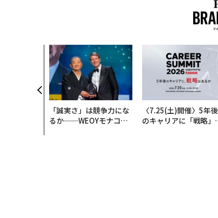
「誠実さ」は競争力にな
〈7.25(土)開催〉5年後
るか──WEOYモナコで
のキャリアに「戦略」
見た、くら寿司の経営哲
あるか。トップエグゼ
学
ティブのキャリアに触
る1日│CAREER SUMM
T 2026