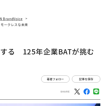
N BrandVoice
スモークレスな未来
る 125年企業BATが挑む
著者フォロー
記事を保存