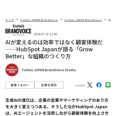
トップ
Forbes JAPAN BrandVoice
Forbes JAPAN BrandVoice
AIが
2026.07.31 11:00
AIが変えるのは効率ではなく顧客体験だ
──HubSpot Japanが語る「Grow
Better」な組織のつくり方
Forbes JAPAN BrandVoice Studio
著者フォロー
記事を保存
生成AIの進化は、企業の営業やマーケティングのあり方
を大きく変えつつある。そうしたなかHubSpot Japan
は、AIエージェントを活用しながら顧客体験を向上させ