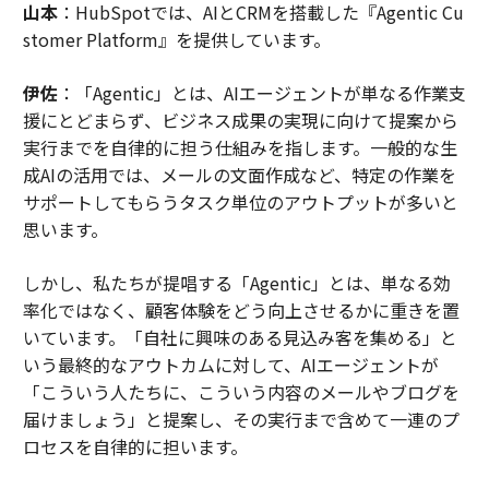
山本
：HubSpotでは、AIとCRMを搭載した『Agentic Cu
stomer Platform』を提供しています。
伊佐
：「Agentic」とは、AIエージェントが単なる作業支
援にとどまらず、ビジネス成果の実現に向けて提案から
実行までを自律的に担う仕組みを指します。一般的な生
成AIの活用では、メールの文面作成など、特定の作業を
サポートしてもらうタスク単位のアウトプットが多いと
思います。
しかし、私たちが提唱する「Agentic」とは、単なる効
率化ではなく、顧客体験をどう向上させるかに重きを置
いています。「自社に興味のある見込み客を集める」と
いう最終的なアウトカムに対して、AIエージェントが
「こういう人たちに、こういう内容のメールやブログを
届けましょう」と提案し、その実行まで含めて一連のプ
ロセスを自律的に担います。