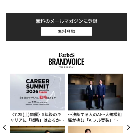
無料のメールマガジンに登録
無料登録
─レ
ア
込め
の
た
「
3
C
る
〈7.25(土)開催〉5年後のキ
〜決断する人のAI〜大規模組
ャリアに「戦略」はあるか。
織が挑む「AIフル実装」“使
トップエグゼクティブのキャ
う”企業から“動く”企業へ【N
リアに触れる1日│CAREER S
TTドコモビジネス×PwC】