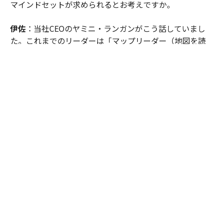
マインドセットが求められるとお考えですか。
伊佐
：当社CEOのヤミニ・ランガンがこう話していまし
た。これまでのリーダーは「マップリーダー（地図を読
む人）」。明確な山頂というゴールがあり、そこに至る
ルートを地図から読み解き、チームをコントロールして
変化を最小限に抑えながら導く役割である、と。しか
し、正解も山頂も見えない時代においては、「エクスプ
ローラー（探検家）」でなければならない。環境の変化
を恐れず、「仮説・検証」を繰り返して進む。これはマ
ネージャーだけでなく、社員全員に求められるマインド
セットです。
AI時代を生き抜くエクスプローラー、「インパ
クト人材」とは
山本
：当社では、組織のなかでインパクトを出せる人材
を「インパクト人材」と呼んでいます。エクスプローラ
ーのマインドをもった人もそれに該当するかもしれませ