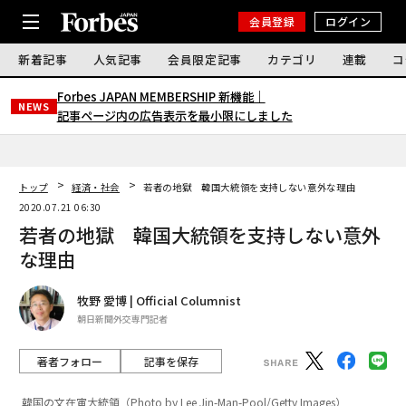
会員登録
ログイン
新着記事
人気記事
会員限定記事
カテゴリ
連載
コ
Forbes JAPAN MEMBERSHIP 新機能｜
NEWS
記事ページ内の広告表示を最小限にしました
トップ
経済・社会
若者の地獄 韓国大統領を支持しない意外な理由
2020.07.21 06:30
若者の地獄 韓国大統領を支持しない意外
な理由
牧野 愛博 | Official Columnist
朝日新聞外交専門記者
著者フォロー
記事を保存
韓国の文在寅大統領（Photo by Lee Jin-Man-Pool/Getty Images）