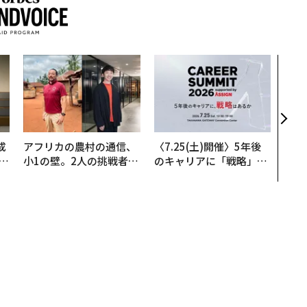
“泊
スパ
日本
（前
成
アフリカの農村の通信、
〈7.25(土)開催〉5年後
小1の壁。2人の挑戦者が
のキャリアに「戦略」は
る
手にした「次なる武器」
あるか。トップエグゼク
ティブのキャリアに触れ
る1日│CAREER SUMMI
T 2026