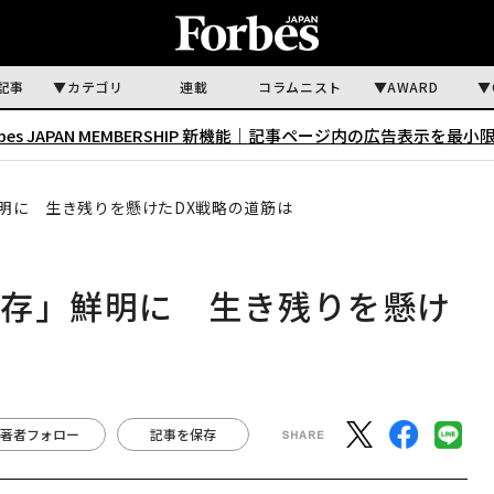
記事
カテゴリ
連載
コラムニスト
AWARD
rbes JAPAN MEMBERSHIP 新機能｜
記事ページ内の広告表示を最小
明に 生き残りを懸けたDX戦略の道筋は
依存」鮮明に 生き残りを懸け
著者フォロー
記事を保存