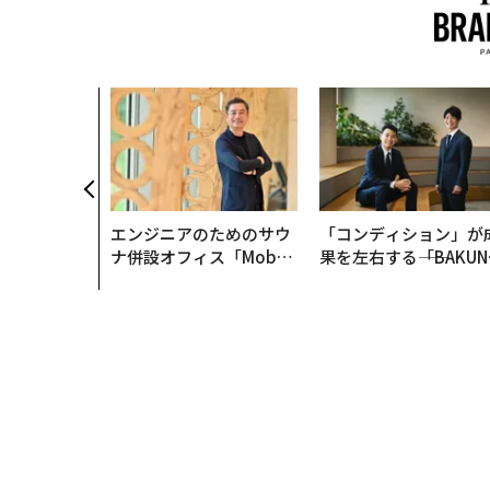
AI〜AI時
ラダイムシフ
別化」の核心
ウェルスナビ
エンジニアのためのサウ
「コンディション」が
ナ併設オフィス「Mobiu
果を左右する――「BAKUN
s Park」がオープン──
E」のTENTIALが支え
タマディックが健康経営
「挑戦者の明日」
を徹底する理由