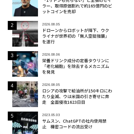
ラー、取得原価割れで約165億円のビ
ットコインを売却
2026.08.05
ドローンからロボットが降下、ウク
ライナが世界初の「無人空挺強襲」
を遂行
2026.08.06
栄養ドリンク成分の定番タウリンに
「老化細胞」を除去するメカニズム
を発見
2026.08.05
ロシアの攻撃で給油所が150キロにわ
たり全滅、ウは米国の引き寄せに奔
走 全面侵攻1623日目
2023.05.03
サムスン、ChatGPTの社内使用禁
止 機密コードの流出受け