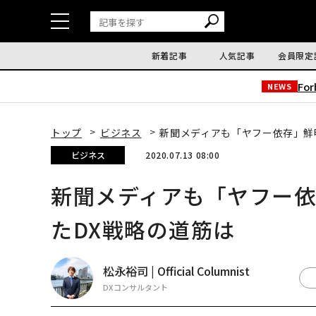
新着記事
人気記事
会員限定
Fo
NEWS
トップ
ビジネス
新聞メディアも「ヤフー依存」鮮
ビジネス
2020.07.13 08:00
新聞メディアも「ヤフー
たDX戦略の道筋は
松永裕司 | Official Columnist
DXコンサルタント