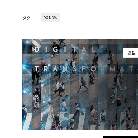
タグ：
DX NOW
連載