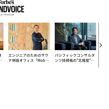
なぜ
術”
変え
月島
ショ
時
エンジニアのためのサウ
パシフィックコンサルタ
フ
ナ併設オフィス「Mobiu
ンツ技師長の"北極星"。
心
s Park」がオープン──
災害への無力感を乗り越
ビ
タマディックが健康経営
え見つけた、防災一筋20
を徹底する理由
年の答え