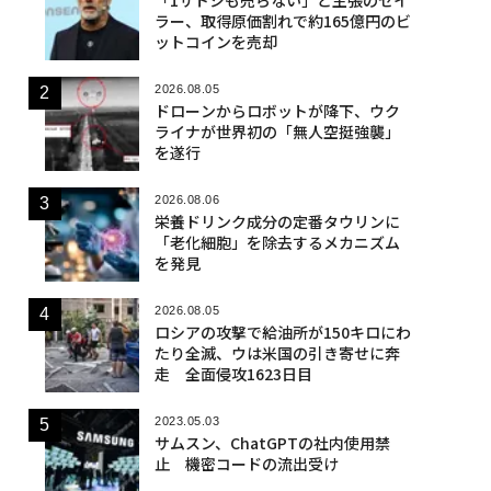
ラー、取得原価割れで約165億円のビ
ットコインを売却
2026.08.05
ドローンからロボットが降下、ウク
ライナが世界初の「無人空挺強襲」
を遂行
2026.08.06
栄養ドリンク成分の定番タウリンに
「老化細胞」を除去するメカニズム
を発見
2026.08.05
ロシアの攻撃で給油所が150キロにわ
たり全滅、ウは米国の引き寄せに奔
走 全面侵攻1623日目
2023.05.03
サムスン、ChatGPTの社内使用禁
止 機密コードの流出受け