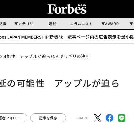
記事
カテゴリ
連載
コラムニスト
AWARD
rbes JAPAN MEMBERSHIP 新機能｜
記事ページ内の広告表示を最小
遅延の可能性 アップルが迫られるギリギリの決断
造遅延の可能性 アップルが迫ら
著者フォロー
記事を保存