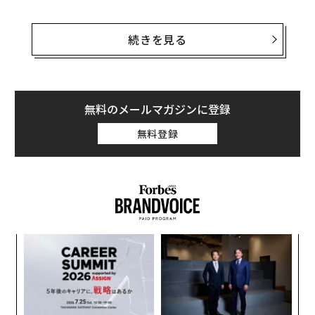
このニュースを最初に報じたのは7月1日のNikkei Asian
Reviewだ。iPhone 12シリーズは5G通信に対応し、リフ
続きを見る
レッシュレート120Hz以上のディスプレイを搭載する見
通しだが、新型コロナウイルスのパンデミックの影響
で、検証プロセスなどに遅延が生じたという。
無料のメールマガジンに登録
Nikkei Asian Reviewの記事は次のように伝えた。「パン
無料登録
デミック後の工場の閉鎖や労働者不足によって、5Gモデ
ルの量産化は4週間から2カ月に及ぶ遅延に直面した。ア
ップルは同社に先駆けて5G対応を果たしたサムスンやフ
ァーウェイに、なんとか追いつこうとしている」
スパ
挑
のラ
よっ
PA
エ
チ
ェ