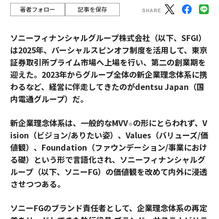
著者フォロー
記事を保存
ソニーフィナンシャルグループ株式会社（以下、SFGI）
は2025年、パーシャルスピンオフ制度を活用して、東京
証券取引所プライム市場へ上場を行い、第二の創業期を
迎えた。2023年からグループ全体の新企業理念体系に携
わるなど、経営に伴走してきたのがdentsu Japan（国
内電通グループ）だ。
新企業理念体系は、一般的なMVV
の形にとらわれず、V
※
ision（ビジョン/ありたい姿）、Values（バリューズ/価
値観）、Foundation（ファウンデーション/事業におけ
る礎）という形で言語化され、ソニーフィナンシャルグ
ループ（以下、ソニーFG）の価値観を改めて内外に浸透
させつつある。
ソニーFGのブランド責任者として、企業理念体系の再定