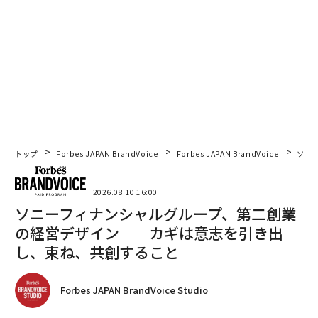
トップ
Forbes JAPAN BrandVoice
Forbes JAPAN BrandVoice
ソニ
2026.08.10 16:00
ソニーフィナンシャルグループ、第二創業
の経営デザイン──カギは意志を引き出
し、束ね、共創すること
Forbes JAPAN BrandVoice Studio