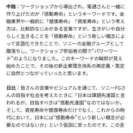
中路
：ワークショップから導出され、電通さんと一緒に
作り上げたのが「感動寿命」というキーワードです。金
融業界や一般的に「健康寿命」「資産寿命」という考え
方は、比較的なじみがある言葉ですが、生きがいや自分
らしく生きることを「感動寿命」という新しい概念によ
って言語化できたことで、ソニーの金融グループとして
腹落ちし、ワークショップ参加者の間で“パワーワー
ド”のようになりました。このキーワードの輪郭が見え
始めたことで、その後の新企業理念体系の再定義・策定
に自然とつながっていったと思います。
日比
：皆さんの言葉やビジュアルを通じて、ソニーFGさ
んの目指す社会を考えたときに「日本は課題先進国と言
われるが、目指すべきは“感動先進国”なのではないか。
そして、資産寿命や健康寿命だけでなく、これからの時
代において、日本には“感動寿命”という新しい概念が必
要なのではないか」という仮説に至ったのです。この言
葉が引き出されたのは、皆さんの熱量が共鳴しあっての