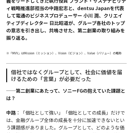
義をリードしてきた執行役員 ブランド・サステナビリテ
ィ戦略推進部担当の中路宏志と、dentsu Japanを代表
して電通のビジネスプロデューサー 小川 潤、クリエイ
ティブディレクター 日比昭道が、グループ各社のトップ
の意志を引き出し、共鳴させた、第二創業の取り組みを
振り返る。
※「MVV」はMission（ミッション）、Vision（ビジョン）、Value（バリュー）の略称
個社ではなくグループとして、社会に価値を届
けるための「言葉」が必要だった
──第二創業にあたって、ソニーFGの抱えていた課題と
は？
中路
：「個社として強い」「個社としての成長」だけで
は、金融グループ全体の成長を十分に加速できないとい
う課題感がありました。グループとして、どのような価