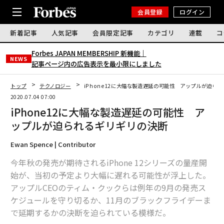
会員登録
ログイン
新着記事
人気記事
会員限定記事
カテゴリ
連載
コ
Forbes JAPAN MEMBERSHIP 新機能｜
NEWS
記事ページ内の広告表示を最小限にしました
トップ
テクノロジー
iPhone12に大幅な製造遅延の可能性 アップルが迫ら
2020.07.04 07:00
iPhone12に大幅な製造遅延の可能性 ア
ップルが迫られるギリギリの決断
Ewan Spence | Contributor
今年秋の発売が期待されるiPhone 12シリーズの量産開
始が、当初の予定より大幅に遅れる可能性が浮上した。
アップルCEOのティム・クックらは例年の9月の発売ス
ケジュールを守り切るか、11月のブラックフライデーま
で延期するかの決断を迫られている模様だ。