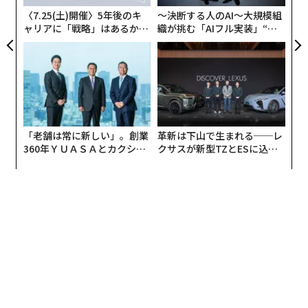
〈7.25(土)開催〉5年後のキ
〜決断する人のAI〜大規模組
ャリアに「戦略」はあるか。
織が挑む「AIフル実装」“使
トップエグゼクティブのキャ
う”企業から“動く”企業へ【N
リアに触れる1日│CAREER S
TTドコモビジネス×PwC】
UMMIT 2026
「老舗は常に新しい」。創業
革新は下山で生まれる──レ
360年ＹＵＡＳＡとカクシン
クサスが新型TZとESに込め
CEO田尻望が語る、AIを超え
た「DISCOVER」の哲学
る人の価値