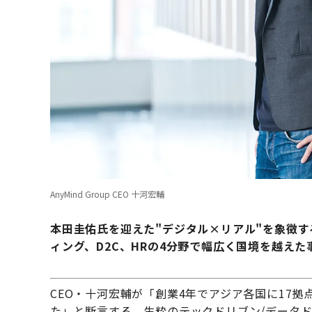
AnyMind Group CEO 十河宏輔
本田圭佑氏を迎えた"デジタル×リアル"を象徴
ィング、D2C、HRの4分野で幅広く国境を越えた事業
CEO・十河宏輔が「創業4年でアジア各国に17
た」と断言する、生粋のテックドリブン/データ