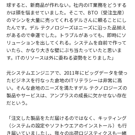
球すると、新商品が作れない。社内のIT業務をどうする
かは頭を悩ませていました。そこで、BTO（受注生産）
のマシンを大量に売ってくれるデルさんに頼ることにし
たんです。デル テクノロジーズはニーズに沿った品揃え
があるので幸運でした。トラブルがあっても、即時にソ
リューションを出してくれる。システムを自前で作って
いたら、かなり大きな壁にぶち当たっていたと思いま
す。ITのリソースは外に委ねる姿勢をとりました」
元システムエンジニアで、2011年にビッグデータを使っ
たビジネスを行なった倉地のITリテラシーは非常に高
い。そんな倉地のニーズを満たすデル テクノロジーズの
製品やサービスは、アンプラスの成長に欠かせない存在
だという。
「注文した製品をただ届けるのではなく、キッティング
（システムの設定やソフトウエアのインストール）も行
き届いていましたし、我々の出荷ロジスティクスも一緒