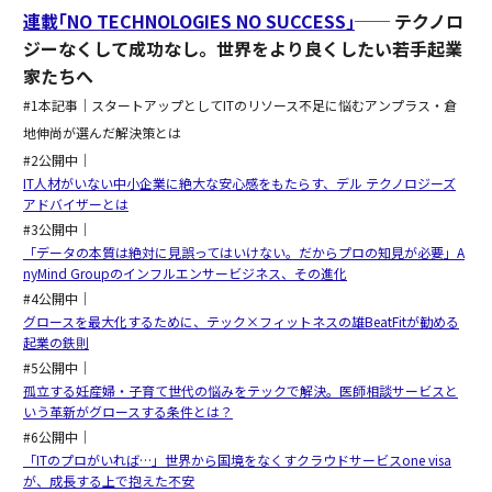
連載｢NO TECHNOLOGIES NO SUCCESS｣
── テクノロ
ジーなくして成功なし。世界をより良くしたい若手起業
家たちへ
#1本記事｜スタートアップとしてITのリソース不足に悩むアンプラス・倉
地伸尚が選んだ解決策とは
#2公開中｜
IT人材がいない中小企業に絶大な安心感をもたらす、デル テクノロジーズ
アドバイザーとは
#3公開中｜
「データの本質は絶対に見誤ってはいけない。だからプロの知見が必要」A
nyMind Groupのインフルエンサービジネス、その進化
#4公開中｜
グロースを最大化するために、テック×フィットネスの雄BeatFitが勧める
起業の鉄則
#5公開中｜
孤立する妊産婦・子育て世代の悩みをテックで解決。医師相談サービスと
いう革新がグロースする条件とは？
#6公開中｜
「ITのプロがいれば…」世界から国境をなくすクラウドサービスone visa
が、成長する上で抱えた不安