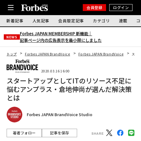
会員登録
ログイン
新着記事
人気記事
会員限定記事
カテゴリ
連載
コ
Forbes JAPAN MEMBERSHIP 新機能｜
NEWS
記事ページ内の広告表示を最小限にしました
トップ
Forbes JAPAN BrandVoice
Forbes JAPAN BrandVoice
スタ
2020.03.16 16:00
スタートアップとしてITのリソース不足に
悩むアンプラス・倉地伸尚が選んだ解決策
とは
Forbes JAPAN BrandVoice Studio
著者フォロー
記事を保存