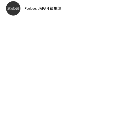
Forbes JAPAN 編集部
著者フォロー
記事を保存
全ての画像を見る
Forbes JAPAN編集長編著『
Forbes JAPANが選ぶ 未来をひらく言葉
』から、Forbes
が過去取材したビジネスリーダーたちの名言を紹介す
る。
advertisement
正解のない時代に「未来をひらく」仕事をなし得た彼
ら・彼女たちは、自らの行動からどんな言葉を紡ぎ、何
を導き出したのか。「名言こそ未来に伝えるべき共有物
だ」をコンセプトに、リーダーたちの言葉をひもとき、