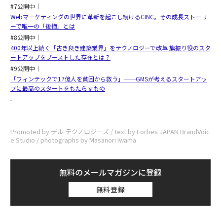
#7公開中｜
Webマーケティングの世界に革新を起こし続けるCINC。その成長ストーリ
ーで唯一の「後悔」とは
#8公開中｜
400年以上続く「古き良き建築業界」をテクノロジーで改革 旗振り役のスタ
ートアップをブーストした存在とは？
#9公開中｜
「フィンテックで17億人を貧困から救う」──GMSが考えるスタートアッ
プに最高のスタートをもたらすもの
Promoted by デル テクノロジーズ / text by Forbes JAPAN BrandVoic
e Studio / photographs by Masanori Iwama
無料のメールマガジンに登録
無料登録