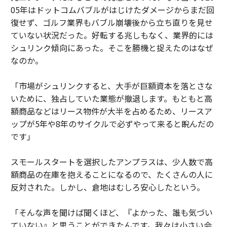
05年はドットコムバブルがはじけたダメージからまだ回
復せず、ゴルフ業界もバブル崩壊後から立ち直りを見せ
ていない状況だった。好転する兆しもなく、業界的には
シュリンク傾向にあった。そこを勝機と捉えたのはなぜ
なのか。
「市場がシュリンクすると、大手が巨額資本を落とさな
いために、独占していた業態が撤退します。もともと高
額商品などはリース物件が大半を占めるため、リースア
ップが5年や8年のサイクルで必ずやって来ると睨んだの
です」
スモールスタートを選択したアンプラスは、少人数で高
額商品の在庫を抱えることになるので、たくさんの人に
反対された。しかし、倉地はむしろ安心したという。
「そんな声を聞けば聞くほど、『よかった、誰も気づい
ていない』と思うことができたんです。我々は小さい会