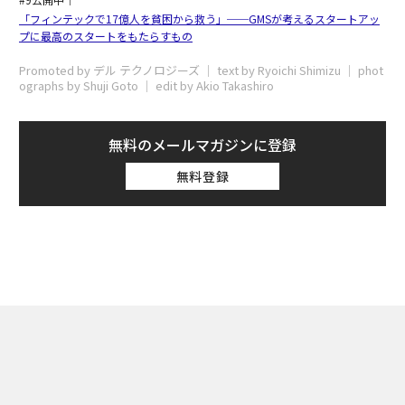
「フィンテックで17億人を貧困から救う」──GMSが考えるスタートアッ
プに最高のスタートをもたらすもの
Promoted by デル テクノロジーズ │ text by Ryoichi Shimizu │ phot
ographs by Shuji Goto │ edit by Akio Takashiro
無料のメールマガジンに登録
無料登録