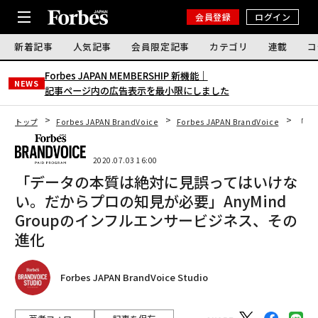
会員登録
ログイン
新着記事
人気記事
会員限定記事
カテゴリ
連載
コ
Forbes JAPAN MEMBERSHIP 新機能｜
NEWS
記事ページ内の広告表示を最小限にしました
トップ
Forbes JAPAN BrandVoice
Forbes JAPAN BrandVoice
「デー
2020.07.03 16:00
「データの本質は絶対に見誤ってはいけな
い。だからプロの知見が必要」AnyMind
Groupのインフルエンサービジネス、その
進化
Forbes JAPAN BrandVoice Studio