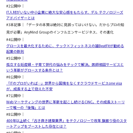
#2公開中｜
IT人材がいない中小企業に絶大な安心感をもたらす、デル テクノロジーズ
アドバイザーとは
#3本記事｜「データの本質は絶対に見誤ってはいけない。だからプロの知
見が必要」AnyMind Groupのインフルエンサービジネス、その進化
#4公開中｜
グロースを最大化するために、テック×フィットネスの雄BeatFitが勧める
起業の鉄則
#5公開中｜
孤立する妊産婦・子育て世代の悩みをテックで解決。医師相談サービスと
いう革新がグロースする条件とは？
#6公開中｜
「ITのプロがいれば…」世界から国境をなくすクラウドサービスone visa
が、成長する上で抱えた不安
#7公開中｜
Webマーケティングの世界に革新を起こし続けるCINC。その成長ストーリ
ーで唯一の「後悔」とは
#8公開中｜
400年以上続く「古き良き建築業界」をテクノロジーで改革 旗振り役のスタ
ートアップをブーストした存在とは？
#9公開中｜