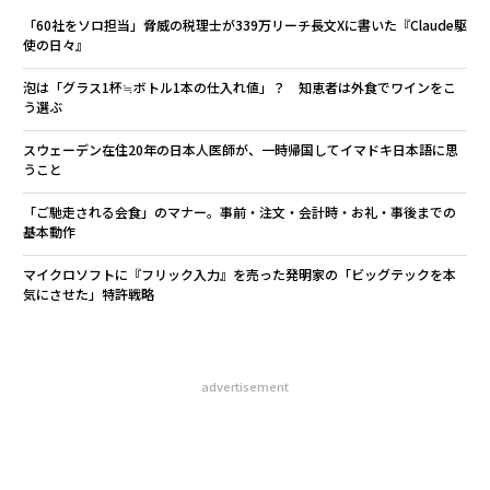
「60社をソロ担当」脅威の税理士が339万リーチ長文Xに書いた『Claude駆
使の日々』
泡は「グラス1杯≒ボトル1本の仕入れ値」？ 知恵者は外食でワインをこ
う選ぶ
スウェーデン在住20年の日本人医師が、一時帰国してイマドキ日本語に思
うこと
「ご馳走される会食」のマナー。事前・注文・会計時・お礼・事後までの
基本動作
マイクロソフトに『フリック入力』を売った発明家の「ビッグテックを本
気にさせた」特許戦略
advertisement