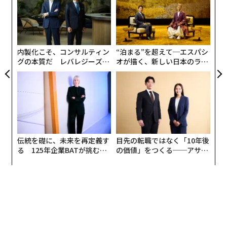
個
革
ェ
ク
た「
内製化こそ、コンサルティン
“泊まる”を超えて─エスパシ
グの本質だ レバレジーズが
オが描く、新しい日本のラグ
実践する、次世代ファームの
ジュアリー（中編）
全貌
伝統を礎に、未来を再定義す
目先の転職ではなく「10年後
る 125年企業BATが挑むス
の価値」をつくる──アサイ
モークレスな未来
ンの長期伴走型支援とは