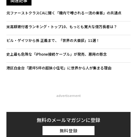
関連記事
元ファーストクラスCAに聞く「機内で噂される一流の乗客」の共通点
米高額寄付者ランキング・トップ10、もっとも寛大な億万長者は？
ビル・ゲイツから孫 正義まで、「世界の大豪邸」11選！
史上最も危険な「iPhone接続ケーブル」が発売、悪用の懸念
港区白金台「建坪5坪の超狭小住宅」に世界から人が集まる理由
advertisement
無料のメールマガジンに登録
無料登録