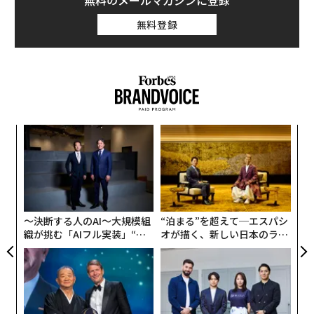
無料のメールマガジンに登録
ロ」であるCAたちに一目置かれるような配慮を実践して
無料登録
みてはどうだろう。現地での会議やプレゼンという「本
番」に、意外と生きるかもしれない。
『
ファーストクラスCAの心をつかんだ マナーを超えた
「気くばり」
〈7
』（青春出版社）も上梓した清水裕美子氏に、どんな乗
ャ
客が好印象を残すのか、その具体的な例を聞いた。清水
ト
A
氏は、日本航空（JAL）の客室乗務員として国際線ビジ
リア
顧客
UM
ネスクラス、ファーストクラスなど中心に約5年乗務し
pa
た経験を生かし、セミナー、メディアなどで活動するほ
な
〜決断する人のAI〜大規模組
“泊まる”を超えて─エスパシ
か、「株式会社シーエーメディアエージェンシー」代
織が挑む「AIフル実装」“使
オが描く、新しい日本のラグ
表、All Aboutビューティー担当ガイドも務めている。
う”企業から“動く”企業へ【N
ジュアリー（中編）
TTドコモビジネス×PwC】
>関連記事
ファーストクラスの乗客は、白い服にコーヒーをこぼさ
れた時にどうするか｜元ファーストクラスCAに聞く一流