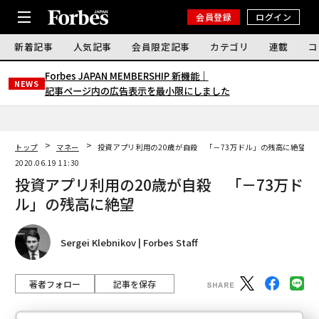
会員登録
ログイン
新着記事
人気記事
会員限定記事
カテゴリ
連載
コ
Forbes JAPAN MEMBERSHIP 新機能｜
NEWS
記事ページ内の広告表示を最小限にしました
トップ
マネー
投資アプリ利用の20歳が自殺 「－73万ドル」の残高に絶望
2020.06.19 11:30
投資アプリ利用の20歳が自殺 「－73万ド
ル」の残高に絶望
Sergei Klebnikov | Forbes Staff
著者フォロー
記事を保存