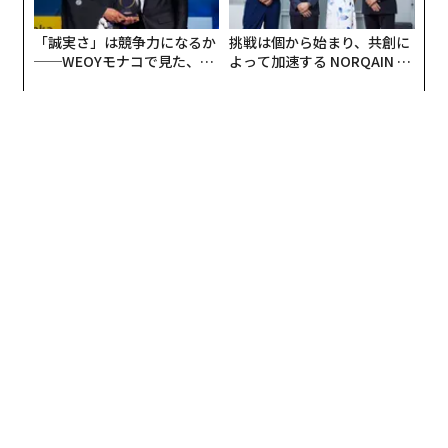
の共通点 #4
「誠実さ」は競争力になるか
挑戦は個から始まり、共創に
はこちら
──WEOYモナコで見た、く
よって加速する NORQAIN JA
ら寿司の経営哲学
PAN 特別座談会
1日に何百人というお客様との出会いがあるCA（客室乗
務員／キャビンアテンダント）の仕事。機内という限ら
れた空間の中で食事や睡眠を取る特殊な環境の中では、
お客様の人柄がにじみ出るような場面も多々あります。
実際、筆者が現役CA時代には、いわゆる「一流ビジネス
マン」のお客様をお迎えすることも多かったのですが、
そういう方たちの、私たちCAやほかの乗客の方への気配
りを、やはり「一流」と感じることが多くありました。
ここでは、元国際線キャビンアテンダントの筆者が、CA
達がつい「このお客様、素敵だな」と思ってしまうよう
な達人マナー10選をご紹介します。
CAはトラブルを未然に防ぐため、またより良いサービス
を提供するため、お客様の情報をこまめに共有していま