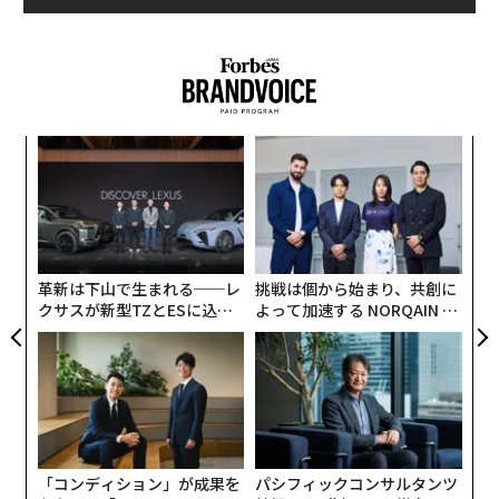
目
の
ン
〈7
ャ
ト
リア
革新は下山で生まれる──レ
挑戦は個から始まり、共創に
UM
クサスが新型TZとESに込め
よって加速する NORQAIN JA
た「DISCOVER」の哲学
PAN 特別座談会
「コンディション」が成果を
パシフィックコンサルタンツ