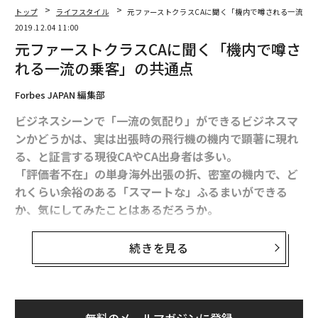
トップ
ライフスタイル
元ファーストクラスCAに聞く「機内で噂される一流の
2019.12.04 11:00
元ファーストクラスCAに聞く「機内で噂さ
れる一流の乗客」の共通点
Forbes JAPAN 編集部
ビジネスシーンで「一流の気配り」ができるビジネスマ
ンかどうかは、実は出張時の飛行機の機内で顕著に現れ
る、と証言する現役CAやCA出身者は多い。
「評価者不在」の単身海外出張の折、密室の機内で、ど
れくらい余裕のある「スマートな」ふるまいができる
か、気にしてみたことはあるだろうか。
実はCAは意外と乗客を見ているし、好印象を残した乗客
続きを見る
は記憶に残り、再搭乗の際にもすぐにわかるという。逆
に最悪の印象の乗客についても然りだ。
次回の出張時の行きの機内では、自身が「気配りのプ