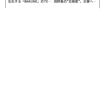
左右する――「BAKUNE」のTEN
技師長の"北極星"。災害への
TIALが支える「挑戦者の明
無力感を乗り越え見つけた、
日」
防災一筋20年の答え