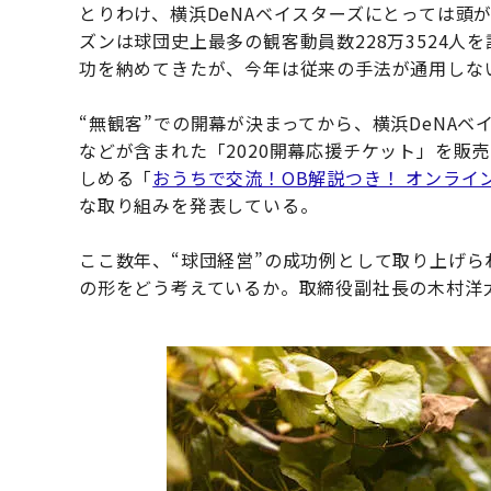
とりわけ、横浜DeNAベイスターズにとっては頭
ズンは球団史上最多の観客動員数228万3524人
功を納めてきたが、今年は従来の手法が通用しな
“無観客”での開幕が決まってから、横浜DeNA
などが含まれた「2020開幕応援チケット」を販
しめる「
おうちで交流！OB解説つき！ オンラインハマ
な取り組みを発表している。
ここ数年、“球団経営”の成功例として取り上げ
の形をどう考えているか。取締役副社長の木村洋