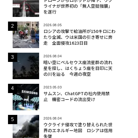
ライナが世界初の「無人空挺強襲」
を遂行
2026.08.05
ロシアの攻撃で給油所が150キロにわ
たり全滅、ウは米国の引き寄せに奔
走 全面侵攻1623日目
2026.08.04
暗い空にペルセウス座流星群の流れ
星を探し、はくちょう座を目印に天
の川を辿る 今週の夜空
2023.05.03
サムスン、ChatGPTの社内使用禁
止 機密コードの流出受け
2026.08.04
ウクライナ侵攻で塗り替えられた世
界のエネルギー地図 ロシアは信用
失墜