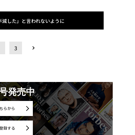
半減した」と言われないように
2
3
月号発売中
ちらから
登録する