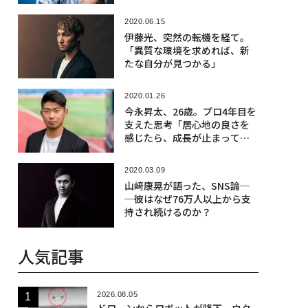
2020.06.15
伊藤光、突然の転機を経て。
「異質な環境を求めれば、新
たな自分が見つかる」
2020.01.26
今永昇太、26歳。プロ4年目を
支えた思考「居心地の良さを
感じたら、成長が止まってい
る証拠」
2020.03.09
山﨑康晃が語った、SNS論─
─彼はなぜ76万人以上から支
持され続けるのか？
人気記事
2026.08.05
ドローンからロボットが降下、ウク