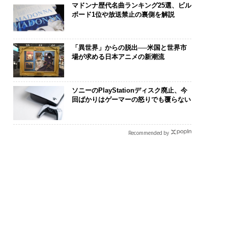
マドンナ歴代名曲ランキング25選、ビル
ボード1位や放送禁止の裏側を解説
「異世界」からの脱出──米国と世界市
場が求める日本アニメの新潮流
ソニーのPlayStationディスク廃止、今
回ばかりはゲーマーの怒りでも覆らない
Recommended by