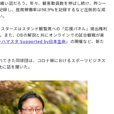
が痛い話だろう。年々、観客動員数を伸ばし続け、昨シー
を記録し、座席稼働率は98.9%を記録するなど圧倒的な成
い。
ベイスターズはスタンド観覧席への「応援パネル」掲出権利
売。また、OBの解説と共にオンラインでの試合観戦が楽
スタ Supported by日本生命
」の開催など、新た
られてきた同球団は、コロナ禍におけるスポーツビジネス
太に話を聞いた。