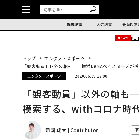
新着記事
人気記事
会員限定
Fo
NEWS
トップ
エンタメ・スポーツ
「観客動員」以外の軸も──横浜DeNAベイスターズが模
エンタメ・スポーツ
2020.06.19 12:00
「観客動員」以外の軸も─
模索する、withコロナ時
新國 翔大 | Contributor
著