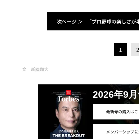
次ページ ＞
「プロ野球の楽しさが
1
文＝新國翔大
2026年9
最新号の購入はこ
メンバーシップに