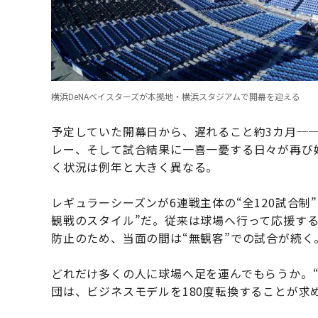
横浜DeNAベイスターズが本拠地・横浜スタジアムで開幕を迎える
予定していた開幕日から、遅れること約3カ月─
レー、そして試合結果に一喜一憂する日々が再び
く状況は例年と大きく異なる。
レギュラーシーズンが6連戦主体の“全120試合
観戦のスタイル”だ。従来は球場へ行って応援す
防止のため、当面の間は“無観客”での試合が続く
どれだけ多くの人に球場へ足を運んでもらうか。
団は、ビジネスモデルを180度転換することが求