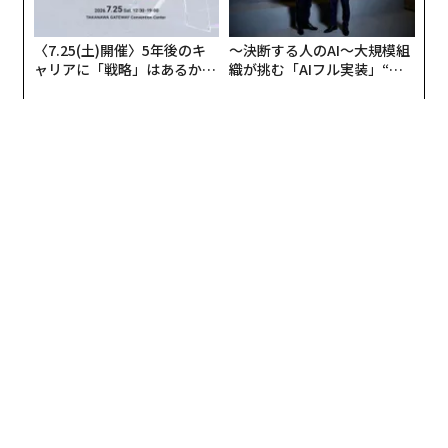
〈7.25(土)開催〉5年後のキ
〜決断する人のAI〜大規模組
ャリアに「戦略」はあるか。
織が挑む「AIフル実装」“使
トップエグゼクティブのキャ
う”企業から“動く”企業へ【N
リアに触れる1日│CAREER S
TTドコモビジネス×PwC】
UMMIT 2026