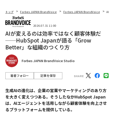
トップ
Forbes JAPAN BrandVoice
Forbes JAPAN BrandVoice
AIが
2026.07.31 11:00
AIが変えるのは効率ではなく顧客体験だ
──HubSpot Japanが語る「Grow
Better」な組織のつくり方
Forbes JAPAN BrandVoice Studio
著者フォロー
記事を保存
生成AIの進化は、企業の営業やマーケティングのあり方
を大きく変えつつある。そうしたなかHubSpot Japan
は、AIエージェントを活用しながら顧客体験を向上させ
るプラットフォームを提供している。