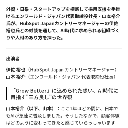
外資・日系・スタートアップを横断して採用支援を手掛
けるエンワールド・ジャパン代表取締役社長・山本裕介
氏が、HubSpot Japanカントリーマネージャーの伊佐
裕也氏との対談を通して、AI時代に求められる組織づく
りや人材のあり方を探った。
出演者
伊佐 裕也
（HubSpot Japan カントリーマネージャー）
山本 裕介
（エンワールド・ジャパン 代表取締役社長）
「Grow Better」に込められた想い、AI時代に
目指す"三方良し"の世界観
山本裕介（以下、山本）
：ここ1年ほどの間に、日本で
もAIが急速に普及しました。そうしたなかで、顧客体験
はどのように変わってきたと感じていらっしゃいます