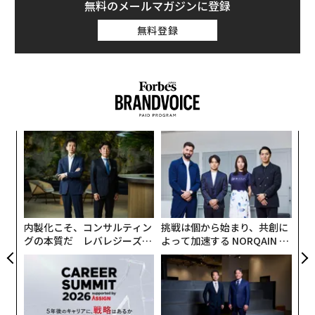
無料のメールマガジンに登録
無料登録
小1
〜
にし
金
個
義す
革
ェ
むス
ク
た「
内製化こそ、コンサルティン
挑戦は個から始まり、共創に
グの本質だ レバレジーズが
よって加速する NORQAIN JA
実践する、次世代ファームの
PAN 特別座談会
全貌