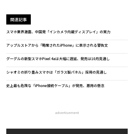
関連記事
スマホ業界激震、中国発「インカメラ内蔵ディスプレイ」の実力
アップルストアから「略奪されたiPhone」に表示される警告文
グーグルの新型スマホPixel 4aは大幅に遅延、発売は10月見通し
シャオミの折り畳みスマホは「ガラス製パネル」採用の見通し
史上最も危険な「iPhone接続ケーブル」が発売、悪用の懸念
advertisement