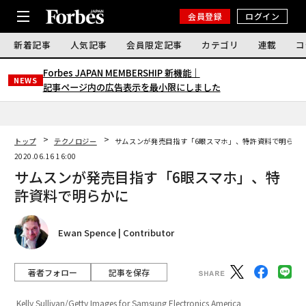
会員登録
ログイン
新着記事
人気記事
会員限定記事
カテゴリ
連載
コ
Forbes JAPAN MEMBERSHIP 新機能｜
NEWS
記事ページ内の広告表示を最小限にしました
トップ
テクノロジー
サムスンが発売目指す「6眼スマホ」、特許資料で明らか
2020.06.16 16:00
サムスンが発売目指す「6眼スマホ」、特
許資料で明らかに
Ewan Spence | Contributor
著者フォロー
記事を保存
Kelly Sullivan/Getty Images for Samsung Electronics America