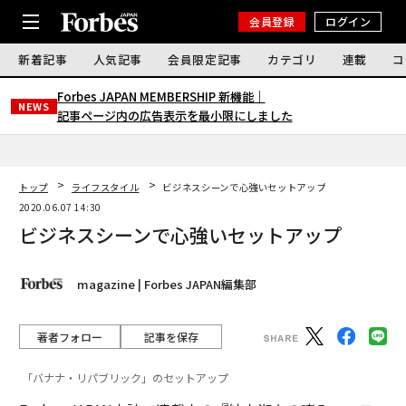
会員登録
ログイン
新着記事
人気記事
会員限定記事
カテゴリ
連載
コ
Forbes JAPAN MEMBERSHIP 新機能｜
NEWS
記事ページ内の広告表示を最小限にしました
トップ
ライフスタイル
ビジネスシーンで心強いセットアップ
2020.06.07 14:30
ビジネスシーンで心強いセットアップ
magazine | Forbes JAPAN編集部
著者フォロー
記事を保存
「バナナ・リパブリック」のセットアップ