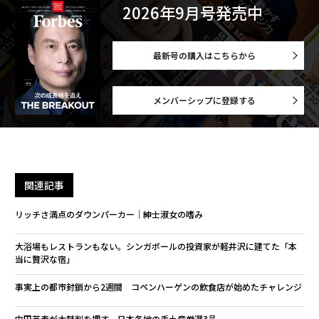
2026年9月号発売中
最新号の購入はこちらから
メンバーシップに登録する
関連記事
リッチさ満点のダウンパーカー｜紳士淑女の嗜み
大浴場もレストランもない。シンガポールの投資家が軽井沢に建てた「本
当に贅沢な宿」
事実上の都市封鎖から2週間 コペンハーゲンの飲食店が始めたチャレンジ
中田英寿が太鼓判を押す 日本各地の手土産厳選3品