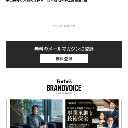
advertisement
無料のメールマガジンに登録
無料登録
〜
織
う
挑
T
よっ