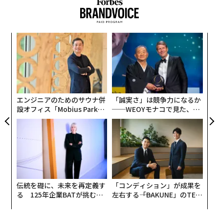
〈7
ャ
ト
な
リア
術
UM
た
ア
エンジニアのためのサウナ併
「誠実さ」は競争力になるか
設オフィス「Mobius Park」
──WEOYモナコで見た、く
がオープン──タマディック
ら寿司の経営哲学
が健康経営を徹底する理由
伝統を礎に、未来を再定義す
「コンディション」が成果を
る 125年企業BATが挑むス
左右する――「BAKUNE」のTEN
モークレスな未来
TIALが支える「挑戦者の明
日」