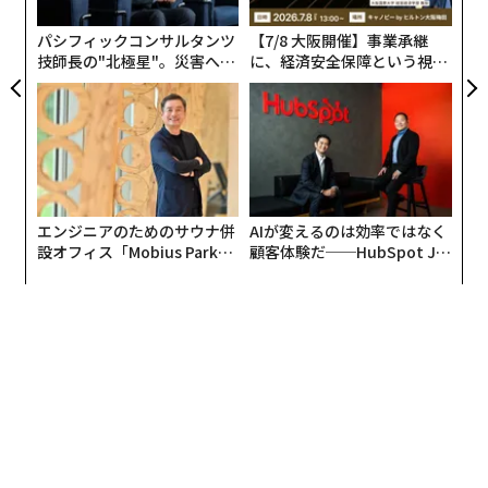
PA
パシフィックコンサルタンツ
【7/8 大阪開催】事業承継
技師長の"北極星"。災害への
に、経済安全保障という視点
無力感を乗り越え見つけた、
が加わるとき──経営者が問
防災一筋20年の答え
われる新たな判断軸
エンジニアのためのサウナ併
AIが変えるのは効率ではなく
設オフィス「Mobius Park」
顧客体験だ──HubSpot Ja
がオープン──タマディック
panが語る「Grow Better」
が健康経営を徹底する理由
な組織のつくり方