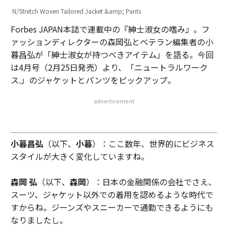
N/Stretch Woven Tailored Jacket &amp; Pants
Forbes JAPAN本誌で連載中の『紳士淑女の嗜み』。フ
ァッションディレクターの森岡弘とベテラン編集者の小
暮昌弘が「紳士淑女が持つべきアイテム」を語る。今回
は4月号（2月25日発売）より、「ニュートラルワーク
ス.」のジャケットとパンツをピックアップ。
advertisement
小暮昌弘
（以下、
小暮
）：ここ数年、世界的にビジネス
スタイルが大きく変化していますね。
森岡 弘
（以下、
森岡
）：日本の金融関係の会社でさえ、
スーツ、ジャケット以外での着用を認めるような時代で
すからね。ジーンズやスニーカーで通勤できるようにも
なりましたし。