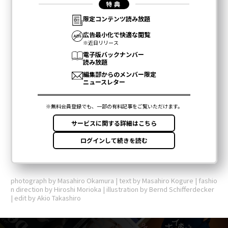
photograph by Masahiro Okamura | text by Masahiro Kogure | fashio
n direction by Hiroshi Morioka | illustration by Bernd Schifferdecker
| edit by Akio Takashiro