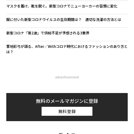
マスクを着け、靴を脱ぐ。新型コロナでニューヨーカーの習慣に変化
服に付いた新型コロナウイルスの生存期間は？ 適切な洗濯の方法とは
新型コロナ「第2波」で供給不足が予想される3業界
軍地彩弓が語る、After／Withコロナ時代におけるファッションのあり方と
は？
advertisement
無料のメールマガジンに登録
無料登録