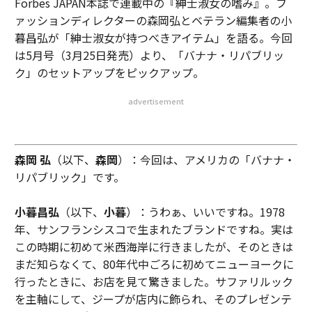
Forbes JAPAN本誌で連載中の『紳士淑女の嗜み』。フ
ァッションディレクターの森岡弘とベテラン編集者の小
暮昌弘が「紳士淑女が持つべきアイテム」を語る。今回
は5月号（3月25日発売）より、「バナナ・リパブリッ
ク」のセットアップをピックアップ。
advertisement
森岡 弘
（以下、
森岡
）：今回は、アメリカの「バナナ・
リパブリック」です。
小暮昌弘
（以下、
小暮
）：うわぁ、いいですね。1978
年、サンフランシスコで生まれたブランドですね。実は
この時期に初めて米西海岸に行きましたが、そのときは
まだ知らなくて、80年代中ごろに初めてニューヨークに
行ったときに、お店を見て驚きました。サファリルック
を主軸にして、ジープが店内に飾られ、そのプレゼンテ