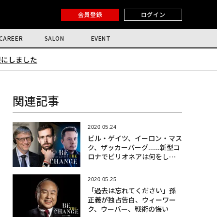
会員登録
ログイン
CAREER
SALON
EVENT
限にしました
関連記事
2020.05.24
ビル・ゲイツ、イーロン・マス
ク、ザッカーバーグ......新型コ
ロナでビリオネアは何をし
た？
2020.05.25
「過去は忘れてください」孫
正義が独占告白、ウィーワー
ク、ウーバー、戦術の悔い