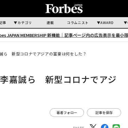
記事
カテゴリ
連載
コラムニスト
AWARD
rbes JAPAN MEMBERSHIP 新機能｜
記事ページ内の広告表示を最小
誠ら 新型コロナでアジアの富豪は何をした？
、李嘉誠ら 新型コロナでアジ
著者フォロー
記事を保存