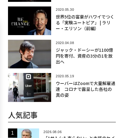
2020.05.30
世界5位の富豪がハワイでつく
る「実験ユートピア」 | ラリ
ー・エリソン（前編）
2020.04.08
ジャック・ドーシーが1100億
円を寄付、資産の3分の1を放
出へ
2020.05.19
ウーバーはZoomで大量解雇通
達 コロナで露呈した各社の
真の姿
人気記事
2026.08.06
「1サトシも売らない」と主張のセイ