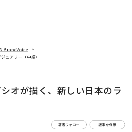
N BrandVoice
グジュアリー（中編）
パシオが描く、新しい日本のラ
著者フォロー
記事を保存