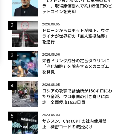
ラー、取得原価割れで約165億円のビ
ットコインを売却
2026.08.05
ドローンからロボットが降下、ウク
ライナが世界初の「無人空挺強襲」
を遂行
2026.08.06
栄養ドリンク成分の定番タウリンに
「老化細胞」を除去するメカニズム
を発見
2026.08.05
ロシアの攻撃で給油所が150キロにわ
たり全滅、ウは米国の引き寄せに奔
走 全面侵攻1623日目
2023.05.03
サムスン、ChatGPTの社内使用禁
止 機密コードの流出受け