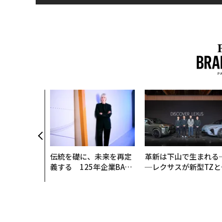
伝統を礎に、未来を再定
革新は下山で生まれる
義する 125年企業BAT
─レクサスが新型TZと
が挑むスモークレスな未
Sに込めた「DISCOVE
来
R」の哲学