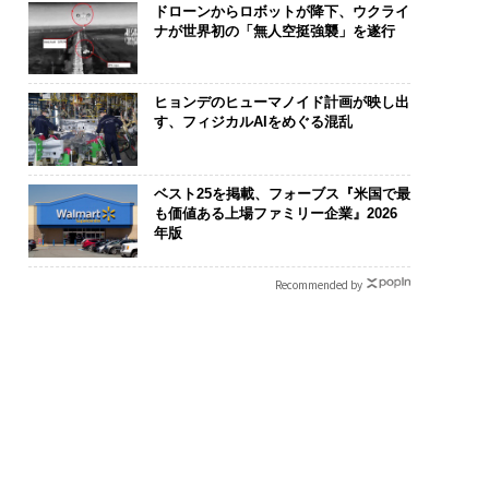
ドローンからロボットが降下、ウクライ
ナが世界初の「無人空挺強襲」を遂行
ヒョンデのヒューマノイド計画が映し出
す、フィジカルAIをめぐる混乱
ベスト25を掲載、フォーブス『米国で最
も価値ある上場ファミリー企業』2026
“眠っていた環境技
挑戦は個から始まり、共
アフリカの農
年版
が、下水インフラを
創によって加速する NOR
小1の壁。2人
たのか──産総研×
QAIN JAPAN 特別座談会
手にした「次
Recommended by
JFEアクアソリュー
ンの10年