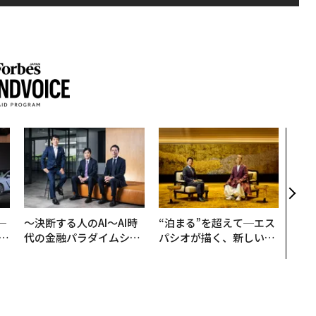
なぜ
術”
変え
月島
ショ
─
〜決断する人のAI〜AI時
“泊まる”を超えて─エス
E
代の金融パラダイムシフ
パシオが描く、新しい日
ト、「超個別化」の核心
本のラグジュアリー（中
【MUFG×ウェルスナビ
編）
×PwC】