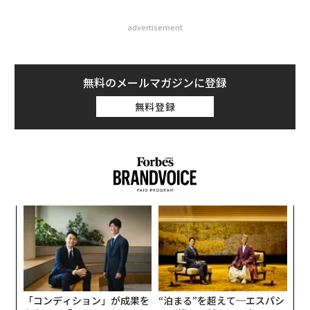
advertisement
無料のメールマガジンに登録
無料登録
「
─
ら
〈7
ャ
ト
リア
「コンディション」が成果を
“泊まる”を超えて─エスパシ
UM