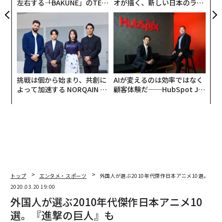
左右する――「BAKUNE」のTEN
オが描く、新しい日本のラグ
TIALが支える「挑戦者の明
ジュアリー（中編）
日」
挑戦は個から始まり、共創に
AIが変えるのは効率ではなく
よって加速する NORQAIN JA
顧客体験だ──HubSpot Ja
PAN 特別座談会
panが語る「Grow Better」
な組織のつくり方
トップ
エンタメ・スポーツ
外国人が選ぶ2010年代傑作日本アニメ10選。『進
2020.03.20 19:00
外国人が選ぶ2010年代傑作日本アニメ10
選。『進撃の巨人』も