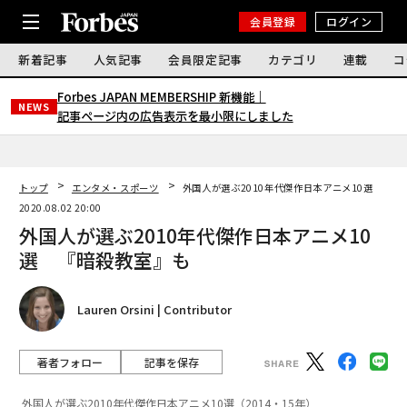
会員登録
ログイン
新着記事
人気記事
会員限定記事
カテゴリ
連載
コ
Forbes JAPAN MEMBERSHIP 新機能｜
NEWS
記事ページ内の広告表示を最小限にしました
トップ
エンタメ・スポーツ
外国人が選ぶ2010年代傑作日本アニメ10選 『暗
2020.08.02 20:00
外国人が選ぶ2010年代傑作日本アニメ10
選 『暗殺教室』も
Lauren Orsini | Contributor
著者フォロー
記事を保存
外国人が選ぶ2010年代傑作日本アニメ10選（2014・15年）