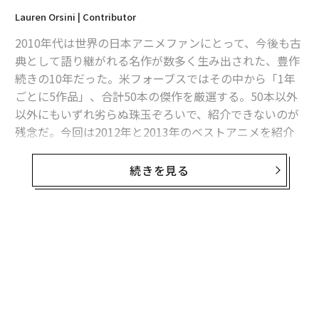
Lauren Orsini | Contributor
2010年代は世界の日本アニメファンにとって、今後も古
典として語り継がれる名作が数多く生み出された、豊作
続きの10年だった。米フォーブスではその中から「1年
ごとに5作品」、合計50本の傑作を厳選する。50本以外
以外にもいずれ劣らぬ珠玉ぞろいで、紹介できないのが
残念だ。今回は2012年と2013年のベストアニメを紹介
する。
続きを見る
2012年
無料のメールマガジンに登録
『Another（アナザー）』（P.A.WORKS）
無料登録
不気味な雰囲気の濃いホラーだが、絵のタッチはソフト