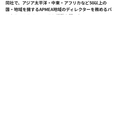
同社で、アジア太平洋・中東・アフリカなど50以上の
国・地域を擁するAPMEA地域のディレクターを務めるパ
スカル・ムルメステールに戦略を聞いた。
来年125周年を迎えるブリティッシュ・アメリカン・タ
バコ（以下、BAT）。煙とともに長い歴史を歩んできた
グローバル企業は今、「A Better Tomorrow™（より良
い明日）」の実現に向け、大きな変革に挑んでいる。そ
の中心にあるのが「スモークレスな世界」の構築だ。
世界では健康やウェルビーイングへの関心が高まり、
人々のライフスタイルや価値観も大きく変化している。
BATはそうした社会の変化を前向きにとらえ、紙巻きた
ばこ中心の事業から、加熱式たばこやオーラルたばこな
どのスモークレス製品を中心とした事業への変革を進め
ている。
同社は2035年までに収益の50％以上をスモークレス事業