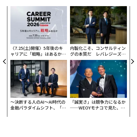
果を
〜
EN
織
明
う
義す
ア
T
むス
の
た
〈7.25(土)開催〉5年後のキ
内製化こそ、コンサルティン
ャリアに「戦略」はあるか。
グの本質だ レバレジーズが
トップエグゼクティブのキャ
実践する、次世代ファームの
リアに触れる1日│CAREER S
全貌
UMMIT 2026
〜決断する人のAI〜AI時代の
「誠実さ」は競争力になるか
金融パラダイムシフト、「超
──WEOYモナコで見た、く
個別化」の核心 【MUFG×ウ
ら寿司の経営哲学
ェルスナビ×PwC】