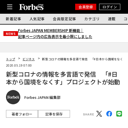
会員登録
ログイン
新着記事
人気記事
会員限定記事
カテゴリ
連載
コ
Forbes JAPAN MEMBERSHIP 新機能｜
NEWS
記事ページ内の広告表示を最小限にしました
トップ
ビジネス
新型コロナの情報を多言語で発信 「#日本から国境をなくす
2020.05.19 07:00
新型コロナの情報を多言語で発信 「#日
本から国境をなくす」プロジェクトが始動
Forbes JAPAN 編集部
著者フォロー
記事を保存