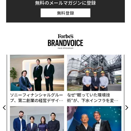
無料のメールマガジンに登録
無料登録
模組
“
“使
オ
【N
ジ
ア
C】
の
た
ソニーフィナンシャルグルー
なぜ“眠っていた環境技
プ、第二創業の経営デザイン
術”が、下水インフラを変え
──カギは意志を引き出し、
たのか──産総研×月島JFE
束ね、共創すること
アクアソリューションの10年