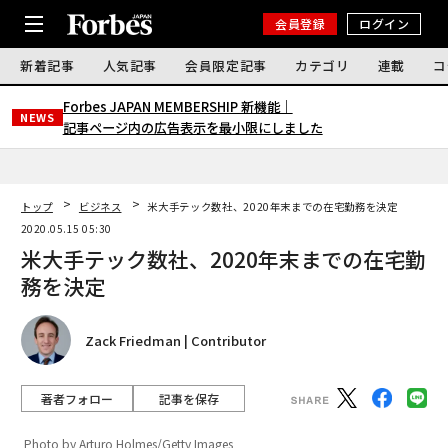
会員登録
ログイン
新着記事
人気記事
会員限定記事
カテゴリ
連載
コ
Forbes JAPAN MEMBERSHIP 新機能｜
NEWS
記事ページ内の広告表示を最小限にしました
トップ
ビジネス
米大手テック数社、2020年末までの在宅勤務を決定
2020.05.15 05:30
米大手テック数社、2020年末までの在宅勤
務を決定
Zack Friedman | Contributor
著者フォロー
記事を保存
Photo by Arturo Holmes/Getty Images