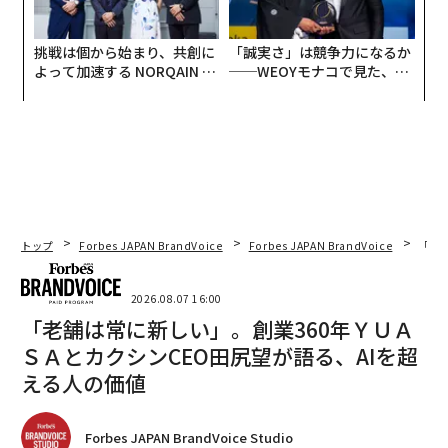
挑戦は個から始まり、共創に
「誠実さ」は競争力になるか
よって加速する NORQAIN JA
──WEOYモナコで見た、く
PAN 特別座談会
ら寿司の経営哲学
トップ
Forbes JAPAN BrandVoice
Forbes JAPAN BrandVoice
「老
2026.08.07 16:00
「老舗は常に新しい」。創業360年ＹＵＡ
ＳＡとカクシンCEO田尻望が語る、AIを超
える人の価値
Forbes JAPAN BrandVoice Studio