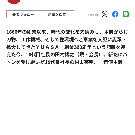
著者フォロー
記事を保存
1666年の創業以来、時代の変化を先読みし、木炭から打
刃物、工作機械、そして住環境へと事業を大胆に変革・
拡大してきたＹＵＡＳＡ。創業360周年という節目を迎
えた今、18代目社長の田村博之（現・会長）、新たにバ
トンを受け継いだ19代目社長の村山英明、「価値主義」
を掲げて企業変革に伴走するカクシンCEO・田尻望が、
AIを超える「人の提供価値」と、持続的な成長を支える
組織変革の本質に迫る。
カクシン CEO 田尻 望
（以下、
田尻
）：私たちカクシン
は「付加価値経営」と「感動こそ価値の源泉」を掲げて
います。あらゆる事業の最終目的は、人の心を動かす
「感動」を生み出し続けることにあるからです。