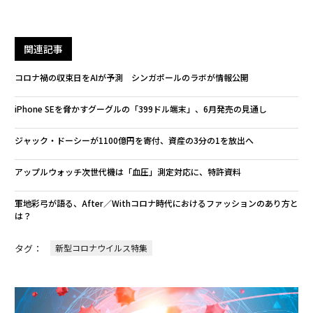
関連記事
コロナ禍の収束日をAIが予測 シンガポールのラボが情報公開
iPhone SEを脅かすグーグルの「399ドル端末」、6月発売の見通し
ジャック・ドーシーが1100億円を寄付、資産の3分の1を放出へ
アップルウォッチ次世代機は「血圧」測定対応に、特許資料
軍地彩弓が語る、After／Withコロナ時代におけるファッションのあり方と
は？
タグ：
新型コロナウイルス特集