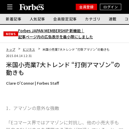
会員登録
ログイン
新着記事
人気記事
会員限定記事
カテゴリ
連載
コ
Forbes JAPAN MEMBERSHIP 新機能｜
NEWS
記事ページ内の広告表示を最小限にしました
トップ
ビジネス
米国小売業7大トレンド “打倒アマゾン”の動きも
2015.04.14 12:31
米国小売業7大トレンド “打倒アマゾン”の
動きも
Clare O'Connor | Forbes Staff
1．アマゾンの意外な強敵
「Eコマース界ではアマゾンに対抗し、他の小売大手も