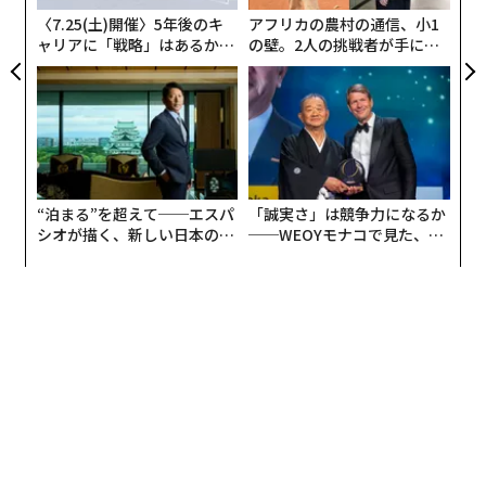
ェ
〈7.25(土)開催〉5年後のキ
アフリカの農村の通信、小1
ャリアに「戦略」はあるか。
の壁。2人の挑戦者が手にし
トップエグゼクティブのキャ
た「次なる武器」
リアに触れる1日│CAREER S
UMMIT 2026
“泊まる”を超えて──エスパ
「誠実さ」は競争力になるか
シオが描く、新しい日本のラ
──WEOYモナコで見た、く
グジュアリー（前編）
ら寿司の経営哲学