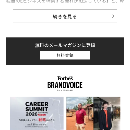
独自のEビジネスを構築する流れが加速している」と、W
SL Strategic RetailのCEOウェンディ・リーブマンは指
摘している。
続きを見る
ウォルマートやターゲットは自社サイトのコマース体験
を大幅に改善したほか、メイシーズ、ブルーミングデー
ルズ、ノードストローム、クレート＆バレル、コストコ
といった企業もオンライン･サービスに注力を始めた。
無料のメールマガジンに登録
さらに、「アマゾンの強敵と言えるのが米国進出を企む
無料登録
中国の最大手、アリババだ」とリーブマンは言う。
2．健康ウェルネス・ブームの波
伝
変え
る
FE
モ
〜
0年
金
個