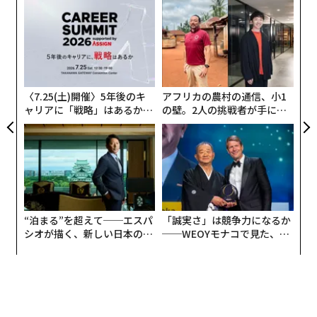
伝
を提供できれば、そのブランドは競合との闘いで優位に
変え
る
立てる。
FE
モ
〜
0年
金
個
ェ
〈7.25(土)開催〉5年後のキ
アフリカの農村の通信、小1
ャリアに「戦略」はあるか。
の壁。2人の挑戦者が手にし
トップエグゼクティブのキャ
た「次なる武器」
リアに触れる1日│CAREER S
UMMIT 2026
“泊まる”を超えて──エスパ
「誠実さ」は競争力になるか
シオが描く、新しい日本のラ
──WEOYモナコで見た、く
グジュアリー（前編）
ら寿司の経営哲学