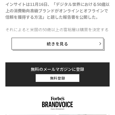
インサイトは11月16日、「デジタル世界における50歳以
上の消費動向――高級ブランドがオンラインとオフラインで
信頼を獲得する方法」と題した報告書を公開した。
それによると米国の50歳以上の富裕層は購買を決定する
際、実際に目で見た体験を重視していることが分かっ
た。アメリカの50歳以上の年収総額は約3.6兆ドル(約44
続きを見る
4兆円)で、全世帯の可処分所得の総額の49%を占める。
これら世代の購入意欲を刺激するには、オンラインとオ
フラインの統合的なアプローチが必要なのだ。ウェルス
エンジンのマーク・ローガンCEOは次の2点を指摘し
無料のメールマガジンに登録
た。
無料登録
・テクノロジーによって消費者とブランドの関わり方が
変化し続ける中、高級ブランドは現在、潜在顧客に適切
なタイミングで適切なメッセージを伝えるための効果的
な方法の確立という課題に直面している。
・オンラインとオフラインの双方で顧客に個人的な経験