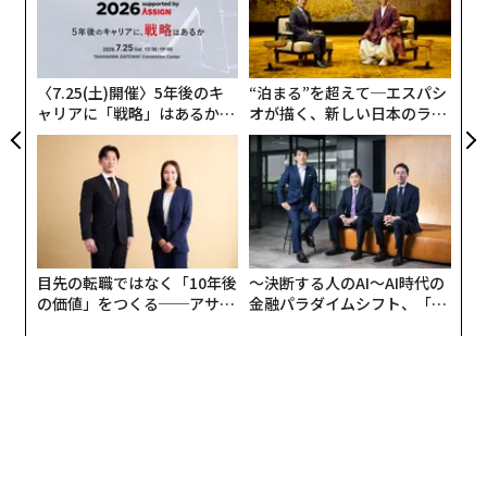
挑
よっ
PA
〈7.25(土)開催〉5年後のキ
“泊まる”を超えて─エスパシ
ャリアに「戦略」はあるか。
オが描く、新しい日本のラグ
トップエグゼクティブのキャ
ジュアリー（中編）
リアに触れる1日│CAREER S
UMMIT 2026
目先の転職ではなく「10年後
〜決断する人のAI〜AI時代の
の価値」をつくる──アサイ
金融パラダイムシフト、「超
ンの長期伴走型支援とは
個別化」の核心 【MUFG×ウ
ェルスナビ×PwC】