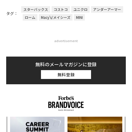
スターバックス
コストコ
ユニクロ
アンダーアーマー
タグ：
ローム
Macy’s/メイシーズ
MINI
advertisement
無料のメールマガジンに登録
無料登録
“
シ
グ