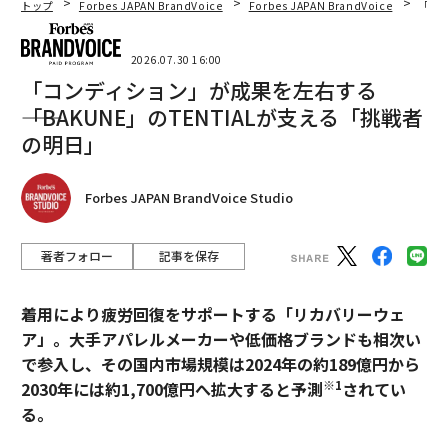
トップ
Forbes JAPAN BrandVoice
Forbes JAPAN BrandVoice
「コン
2026.07.30 16:00
「コンディション」が成果を左右する
――「BAKUNE」のTENTIALが支える「挑戦者
の明日」
Forbes JAPAN BrandVoice Studio
著者フォロー
記事を保存
着用により疲労回復をサポートする「リカバリーウェ
ア」。大手アパレルメーカーや低価格ブランドも相次い
で参入し、その国内市場規模は2024年の約189億円から
※1
2030年には約1,700億円へ拡大すると予測
されてい
る。