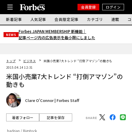
会員登録
ログイン
新着記事
人気記事
会員限定記事
カテゴリ
連載
コ
Forbes JAPAN MEMBERSHIP 新機能｜
NEWS
記事ページ内の広告表示を最小限にしました
トップ
ビジネス
米国小売業7大トレンド “打倒アマゾン”の動きも
2015.04.14 12:31
米国小売業7大トレンド “打倒アマゾン”の
動きも
Clare O'Connor | Forbes Staff
著者フォロー
記事を保存
hadrian / Bigstock