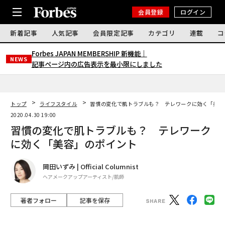
会員登録
ログイン
新着記事
人気記事
会員限定記事
カテゴリ
連載
コ
Forbes JAPAN MEMBERSHIP 新機能｜
NEWS
記事ページ内の広告表示を最小限にしました
トップ
ライフスタイル
習慣の変化で肌トラブルも？ テレワークに効く「美容
2020.04.30 19:00
習慣の変化で肌トラブルも？ テレワーク
に効く「美容」のポイント
岡田いずみ | Official Columnist
ヘアメークアップアーティスト/肌師
著者フォロー
記事を保存