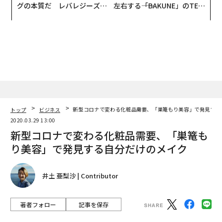
グの本質だ レバレジーズが
左右する――「BAKUNE」のTEN
実践する、次世代ファームの
TIALが支える「挑戦者の明
全貌
日」
トップ
ビジネス
新型コロナで変わる化粧品需要、「巣篭もり美容」で発見する
2020.03.29 13:00
新型コロナで変わる化粧品需要、「巣篭も
り美容」で発見する自分だけのメイク
井土 亜梨沙 | Contributor
著者フォロー
記事を保存