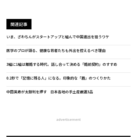
関連記事
いま、ざわちんがスタートアップと組んで中国進出を狙うワケ
医学のプロが語る、健康な若者たちも外出を控えるべき理由
3組に1組は離婚する時代。話し合って決める「婚前契約」のすすめ
0.2秒で「記憶に残る人」になる。印象的な「眉」のつくりかた
中田英寿が太鼓判を押す 日本各地の手土産厳選3品
advertisement