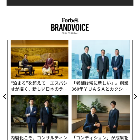
ンツ
ア
への
の
た、
た
革
ク
た「
“泊まる”を超えて─エスパシ
「老舗は常に新しい」。創業
オが描く、新しい日本のラグ
360年ＹＵＡＳＡとカクシン
ジュアリー（中編）
CEO田尻望が語る、AIを超え
る人の価値
内製化こそ、コンサルティン
「コンディション」が成果を