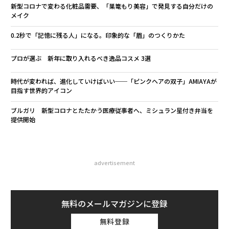
新型コロナで変わる化粧品需要、「巣篭もり美容」で発見する自分だけの
メイク
0.2秒で「記憶に残る人」になる。印象的な「眉」のつくりかた
プロが選ぶ 新年に取り入れるべき逸品コスメ 3選
時代が変われば、進化していけばいい──「ピンクヘアの双子」AMIAYAが
目指す世界的アイコン
ブルガリ 新型コロナとたたかう医療従事者へ、ミシュラン星付き弁当を
提供開始
advertisement
無料のメールマガジンに登録
無料登録