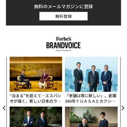
無料のメールマガジンに登録
無料登録
ンツ
ア
への
の
た、
た
革
ク
た「
“泊まる”を超えて─エスパシ
「老舗は常に新しい」。創業
オが描く、新しい日本のラグ
360年ＹＵＡＳＡとカクシン
ジュアリー（中編）
CEO田尻望が語る、AIを超え
る人の価値