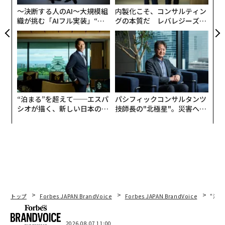
日
〜決断する人のAI〜大規模組
内製化こそ、コンサルティン
織が挑む「AIフル実装」“使
グの本質だ レバレジーズが
う”企業から“動く”企業へ【N
実践する、次世代ファームの
TTドコモビジネス×PwC】
全貌
“泊まる”を超えて──エスパ
パシフィックコンサルタンツ
シオが描く、新しい日本のラ
技師長の"北極星"。災害への
グジュアリー（前編）
無力感を乗り越え見つけた、
防災一筋20年の答え
トップ
Forbes JAPAN BrandVoice
Forbes JAPAN BrandVoice
“泊
2026.08.07 11:00