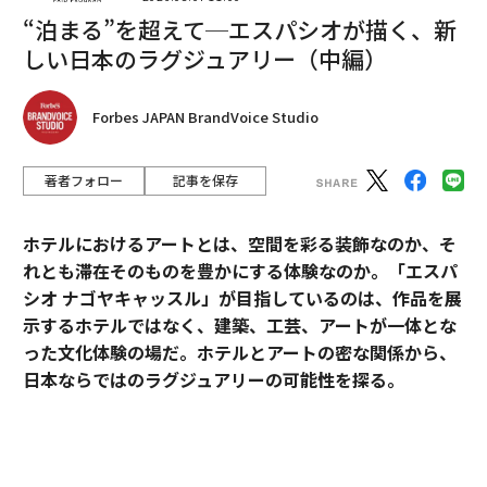
“泊まる”を超えて─エスパシオが描く、新
編集＝木内涼子 写真＝Getty Images
しい日本のラグジュアリー（中編）
2026年9月号発売中
Forbes JAPAN BrandVoice Studio
著者フォロー
記事を保存
最新号の購入はこちらから
ホテルにおけるアートとは、空間を彩る装飾なのか、そ
メンバーシップに登録する
れとも滞在そのものを豊かにする体験なのか。「エスパ
シオ ナゴヤキャッスル」が目指しているのは、作品を展
示するホテルではなく、建築、工芸、アートが一体とな
った文化体験の場だ。ホテルとアートの密な関係から、
日本ならではのラグジュアリーの可能性を探る。
関連記事
世界の富豪はコロナ危機をどう生き抜く？ ビリオネアたちの声
「エスパシオ」にアートが必要な理由
ジェフ・ベゾスとの離婚で元妻・マッケンジーが手にした資産の衝撃