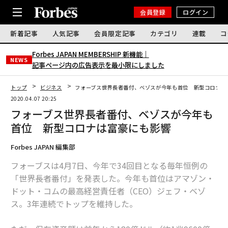
会員登録
ログイン
新着記事
人気記事
会員限定記事
カテゴリ
連載
コ
Forbes JAPAN MEMBERSHIP 新機能｜
NEWS
記事ページ内の広告表示を最小限にしました
トップ
ビジネス
フォーブス世界長者番付、ベゾスが今年も首位 新型コロナは
2020.04.07 20:25
フォーブス世界長者番付、ベゾスが今年も
首位 新型コロナは富豪にも影響
Forbes JAPAN 編集部
フォーブスは4月7日、今年で34回目となる毎年恒例の
「世界長者番付」を発表した。今年も首位はアマゾン・
ドット・コムの最高経営責任者（CEO）ジェフ・ベゾ
ス。3年連続でトップを維持した。