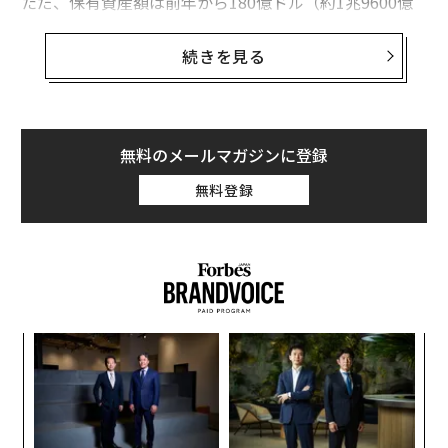
ただ、保有資産額は前年から180億ドル（約1兆9600億
円）減少、1130億ドル（約12兆3000億円）となった。
新型コロナウイルスがパンデミック（世界的流行）とな
続きを見る
るなか、影響は世界の富豪たちの保有する資産にも及ん
でいる。
今年の番付に入った富豪（保有資産が10億ドルを超えた
無料のメールマガジンに登録
人）は、昨年の2153人より少ない2095人。これらの富
無料登録
豪が保有する資産は合計およそ8兆ドルで、昨年の8兆70
00億ドルから減っている。リスト入りした人のうち、前
年より資産が減少した人は過去最多の1062人。これらの
主な原因は、パンデミックと市場の混乱だ。
伝
る
モ
「
左右
T