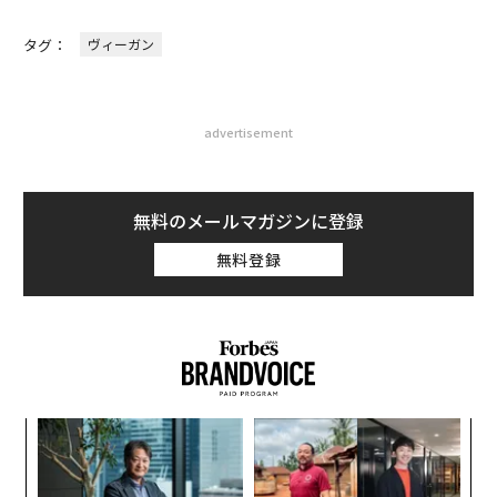
タグ：
ヴィーガン
advertisement
無料のメールマガジンに登録
無料登録
模組
目
“使
の
【N
ン
「
C】