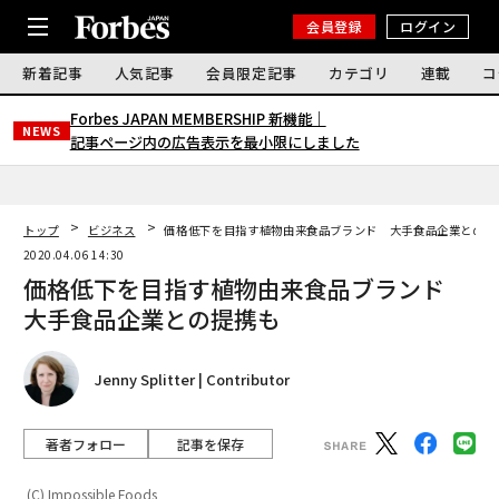
会員登録
ログイン
新着記事
人気記事
会員限定記事
カテゴリ
連載
コ
Forbes JAPAN MEMBERSHIP 新機能｜
NEWS
記事ページ内の広告表示を最小限にしました
トップ
ビジネス
価格低下を目指す植物由来食品ブランド 大手食品企業との提
2020.04.06 14:30
価格低下を目指す植物由来食品ブランド
大手食品企業との提携も
Jenny Splitter | Contributor
著者フォロー
記事を保存
(C) Impossible Foods