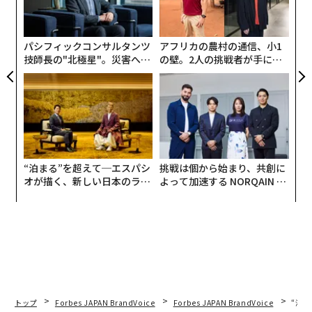
─
ら
パシフィックコンサルタンツ
アフリカの農村の通信、小1
技師長の"北極星"。災害への
の壁。2人の挑戦者が手にし
無力感を乗り越え見つけた、
た「次なる武器」
防災一筋20年の答え
“泊まる”を超えて─エスパシ
挑戦は個から始まり、共創に
オが描く、新しい日本のラグ
よって加速する NORQAIN JA
ジュアリー（中編）
PAN 特別座談会
トップ
Forbes JAPAN BrandVoice
Forbes JAPAN BrandVoice
“泊