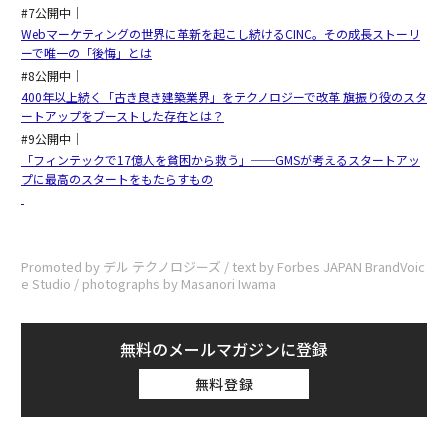
#7公開中｜
Webマーケティングの世界に革新を起こし続けるCINC。その成長ストーリ
ーで唯一の「後悔」とは
#8公開中｜
400年以上続く「古き良き建築業界」をテクノロジーで改革 旗振り役のスタ
ートアップをブーストした存在とは？
#9公開中｜
「フィンテックで17億人を貧困から救う」──GMSが考えるスタートアッ
プに最高のスタートをもたらすもの
Promoted by デル テクノロジーズ / text by Forbes JAPAN BrandVoic
e Studio / photographs by Masanori Iwama
無料のメールマガジンに登録
無料登録