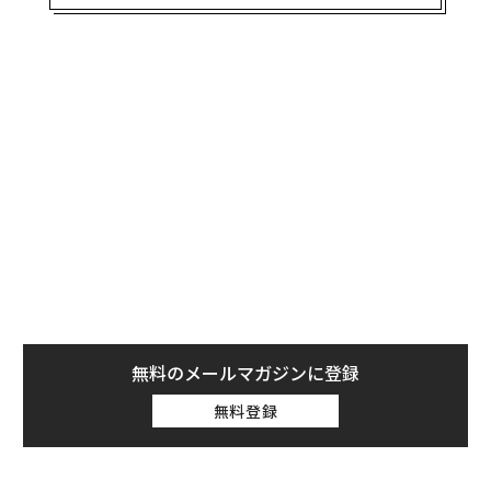
興味深いタイミングだ。2026年の第1四半期には、
250以上
の新しいAIモデルが市場に登場した。数週間ご
とに新しい機能が登場し続けている。コンテンツの作成
方法、カスタマーエクスペリエンス（顧客体験）の提供
方法、業務の自動化方法、そして意思決定の方法を変え
るツールを、現場のチームは手に入れつつある。
半年前のAIと現在のAIの違いを考えてみてほしい。い
や、わずか2カ月前のAIと現在のAIの違いだけでも考えて
みてほしい。控えめに言っても、それぞれの進化は極め
て大きなものだった。
四半期ごとに新しい現実が訪れる
無料のメールマガジンに登録
このイノベーションのスピードは、大半の組織が過去10
年間に経験してきたものとは全く異なる計画環境を生み
無料登録
出している。テクノロジーがこれほど急速に進化する
と、前提条件の有効期限は短くなる。新たな機会が出現
するたびに、優先順位はシフトする。チームは1四半期