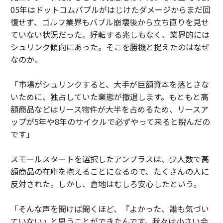
05年はドットコムバブルがはじけたダメージからまだ回
復せず、ゴルフ業界もバブル崩壊後から立ち直りを見せ
ていない状況だった。好転する兆しもなく、業界的には
シュリンク傾向にあった。そこを勝機と捉えたのはなぜ
なのか。
「市場がシュリンクすると、大手が巨額資本を落とさな
いために、独占していた業態が撤退します。もともと高
額商品などはリース物件が大半を占めるため、リースア
ップが5年や8年のサイクルで必ずやって来ると睨んだの
です」
スモールスタートを選択したアンプラスは、少人数で高
額商品の在庫を抱えることになるので、たくさんの人に
反対された。しかし、倉地はむしろ安心したという。
「そんな声を聞けば聞くほど、『よかった、誰も気づい
ていない』と思うことができたんです。我々は小さい会