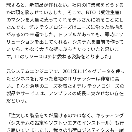
球すると、新商品が作れない。社内のIT業務をどうする
かは頭を悩ませていました。そこで、BTO（受注生産）
のマシンを大量に売ってくれるデルさんに頼ることにし
たんです。デル テクノロジーズはニーズに沿った品揃え
があるので幸運でした。トラブルがあっても、即時にソ
リューションを出してくれる。システムを自前で作って
いたら、かなり大きな壁にぶち当たっていたと思いま
す。ITのリソースは外に委ねる姿勢をとりました」
元システムエンジニアで、2011年にビッグデータを使っ
たビジネスを行なった倉地のITリテラシーは非常に高
い。そんな倉地のニーズを満たすデル テクノロジーズの
製品やサービスは、アンプラスの成長に欠かせない存在
だという。
「注文した製品をただ届けるのではなく、キッティング
（システムの設定やソフトウエアのインストール）も行
き届いていましたし、我々の出荷ロジスティクスも一緒