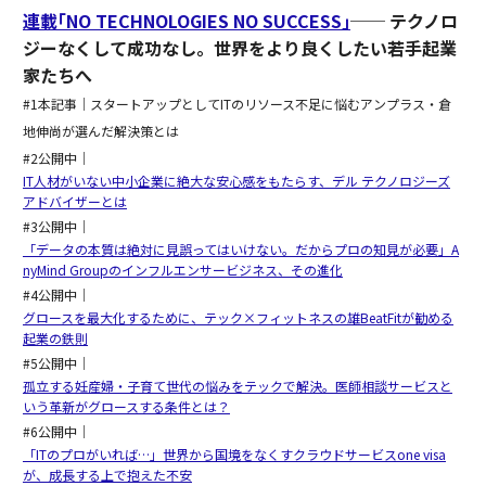
連載｢NO TECHNOLOGIES NO SUCCESS｣
── テクノロ
ジーなくして成功なし。世界をより良くしたい若手起業
家たちへ
#1本記事｜スタートアップとしてITのリソース不足に悩むアンプラス・倉
地伸尚が選んだ解決策とは
#2公開中｜
IT人材がいない中小企業に絶大な安心感をもたらす、デル テクノロジーズ
アドバイザーとは
#3公開中｜
「データの本質は絶対に見誤ってはいけない。だからプロの知見が必要」A
nyMind Groupのインフルエンサービジネス、その進化
#4公開中｜
グロースを最大化するために、テック×フィットネスの雄BeatFitが勧める
起業の鉄則
#5公開中｜
孤立する妊産婦・子育て世代の悩みをテックで解決。医師相談サービスと
いう革新がグロースする条件とは？
#6公開中｜
「ITのプロがいれば…」世界から国境をなくすクラウドサービスone visa
が、成長する上で抱えた不安