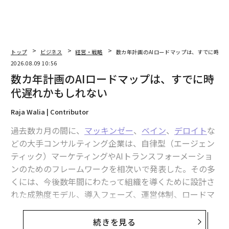
トップ
ビジネス
経営・戦略
数カ年計画のAIロードマップは、すでに時代
2026.08.09 10:56
数カ年計画のAIロードマップは、すでに時
代遅れかもしれない
Raja Walia | Contributor
過去数カ月の間に、
マッキンゼー
、
ベイン
、
デロイト
な
どの大手コンサルティング企業は、自律型（エージェン
ティック）マーケティングやAIトランスフォーメーショ
ンのためのフレームワークを相次いで発表した。その多
くには、今後数年間にわたって組織を導くために設計さ
れた成熟度モデル、導入フェーズ、運営体制、ロードマ
ップが含まれている。
続きを見る