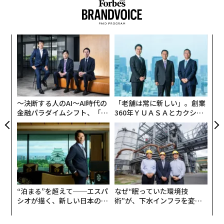
前には想定していなかったユースケースを発見し、ベン
ダーは既存プロジェクトの投資対効果（経済性）を一変
させるような機能を導入する。
ア
の
年の初めに策定されたロードマップは、年末になっても
た
伝
依然として価値ある戦略的指針を含んでいるかもしれな
る
いが、その前提条件の多くは途中で変化する可能性があ
モ
る。テクノロジー自体の進化スピードが加速しているた
〜決断する人のAI〜AI時代の
「老舗は常に新しい」。創業
め、組織は意思決定をより頻繁に見直さざるを得なくな
金融パラダイムシフト、「超
360年ＹＵＡＳＡとカクシン
っている。
個別化」の核心 【MUFG×ウ
CEO田尻望が語る、AIを超え
ェルスナビ×PwC】
る人の価値
想定以上のスピードで風化するロードマップ
多くの組織は、従来のトランスフォーメーション・プロ
グラムと同じアプローチをいまだにAIに対して適用して
いる。リーダーシップチームは何カ月もかけて計画を策
“泊まる”を超えて──エスパ
なぜ“眠っていた環境技
シオが描く、新しい日本のラ
術”が、下水インフラを変え
定し、将来あるべきアーキテクチャを定義し、複数年に
グジュアリー（前編）
たのか──産総研×月島JFE
わたる導入ロードマップを構築する。
アクアソリューションの10年