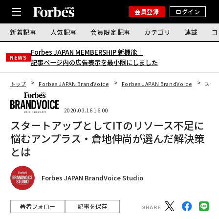
会員登録
ログイン
新着記事
人気記事
会員限定記事
カテゴリ
連載
コ
Forbes JAPAN MEMBERSHIP 新機能｜
NEWS
記事ページ内の広告表示を最小限にしました
トップ
Forbes JAPAN BrandVoice
Forbes JAPAN BrandVoice
スタ
2020.03.16 16:00
スタートアップとしてITのリソース不足に
悩むアンプラス・倉地伸尚が選んだ解決策
とは
Forbes JAPAN BrandVoice Studio
著者フォロー
記事を保存