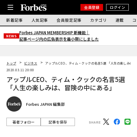
会員登録
ログイン
新着記事
人気記事
会員限定記事
カテゴリ
連載
コ
Forbes JAPAN MEMBERSHIP 新機能｜
NEWS
記事ページ内の広告表示を最小限にしました
トップ
ビジネス
アップルCEO、ティム・クックの名言5選 「人生の楽しみは
2020.03.11 20:00
アップルCEO、ティム・クックの名言5選
「人生の楽しみは、冒険の中にある」
Forbes JAPAN 編集部
著者フォロー
記事を保存