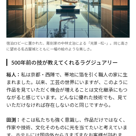
宿泊ロビーに置かれた、彫刻家の中林丈治による「光景 −松−」。同じ高さ
に望める名古屋城とともに一幅の絵のような美しさ。
500年前の技が教えてくれるラグジュアリー
裕人：
私は京都・西陣で、帯地に箔を引く職人の家に生
まれました。以来、工芸の世界にいますが、このように
作品を見ていただく機会が増えることは文化継承にもつ
ながると感じています。どんなに優れた技術でも、見て
いただけなければ存在しないのと同じですから。
田渕：
そこは私たちも強く意識し、作品だけではなく、
作家や技術、文化そのものに光を当てたいと考えていま
す。ホテルには国内外からさまざまなお客様が訪れま