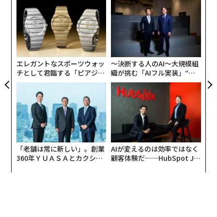
ンツ
「
への
左右
た、
T
革
日
ク
た「
エレガントなスポーツウォッ
〜決断する人のAI〜大規模組
チとして君臨する「ピアジ
織が挑む「AIフル実装」“使
ェ」ポロの魅力
う”企業から“動く”企業へ【N
TTドコモビジネス×PwC】
「老舗は常に新しい」。創業
AIが変えるのは効率ではなく
360年ＹＵＡＳＡとカクシン
顧客体験だ──HubSpot Ja
CEO田尻望が語る、AIを超え
panが語る「Grow Better」
る人の価値
な組織のつくり方