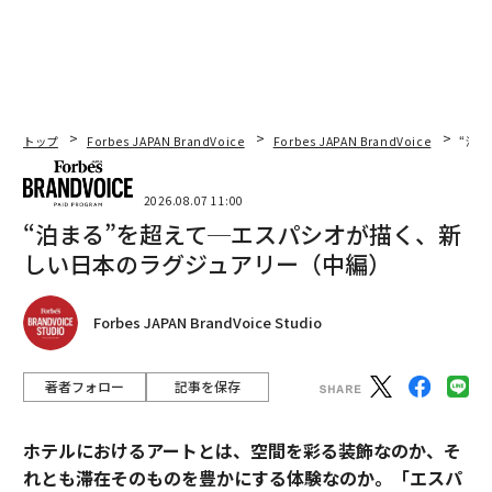
トップ
Forbes JAPAN BrandVoice
Forbes JAPAN BrandVoice
“泊
2026.08.07 11:00
“泊まる”を超えて─エスパシオが描く、新
しい日本のラグジュアリー（中編）
Forbes JAPAN BrandVoice Studio
著者フォロー
記事を保存
ホテルにおけるアートとは、空間を彩る装飾なのか、そ
れとも滞在そのものを豊かにする体験なのか。「エスパ