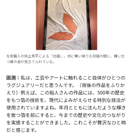
左官職人の挾土秀平による「白龍」。地に舞い降りる双龍の間に、舞い立
つ蝶の姿が見立てられている。
田渕：
私は、工芸やアートに触れること自体がひとつの
ラグジュアリーだと思うんです。（背後の作品をふりか
えり）例えば、この裕人さんの作品には、500年の歴史
をもつ箔の技術を、現代によみがえらせる特別な技法が
使用されていますよね。年月とともに沈んだような輝き
を放つ箔を前にすると、今までの歴史や文化のつながり
を実感することができました。これこそが贅沢なひと時
だと感じます。