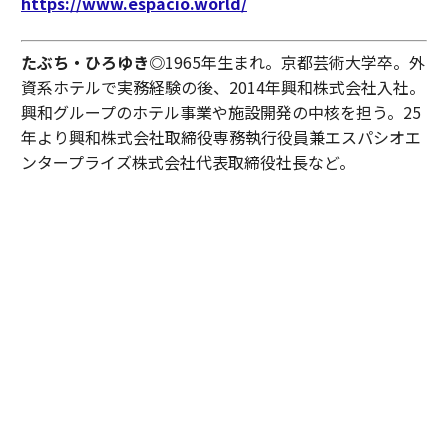
https://www.espacio.world/
たぶち・ひろゆき◎
1965年生まれ。京都芸術大学卒。外
資系ホテルで実務経験の後、2014年興和株式会社入社。
興和グループのホテル事業や施設開発の中核を担う。25
年より興和株式会社取締役専務執行役員兼エスパシオエ
ンタープライズ株式会社代表取締役社長など。
ひろと・らくしょう◎
1962年、京都・西陣生まれ。箔ア
ーティスト。西陣織に伝わる箔技術を受け継ぎ、経済産
業省認定 伝統工芸士、京都市「未来の名匠」、京都府優
秀技能者表彰「京の名工」に認定・表彰される。日本の
伝統技術を現代空間へと昇華し、国内外のホテル、神社
仏閣、建築空間で作品を展開。
Promoted by ESPACIO /photographs by Kenta Yoshizawa / text and
edited by Miyako Akiyama