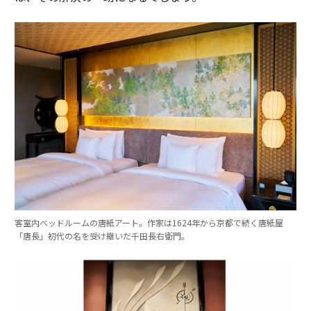
客室内ベッドルームの唐紙アート。作家は1624年から京都で続く唐紙屋
「唐長」初代の名を受け継いだ千田長右衛門。