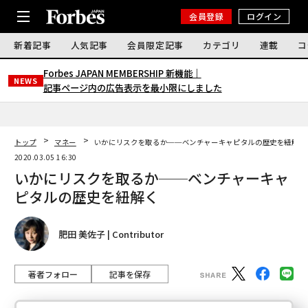
会員登録
ログイン
新着記事
人気記事
会員限定記事
カテゴリ
連載
コ
Forbes JAPAN MEMBERSHIP 新機能｜
NEWS
記事ページ内の広告表示を最小限にしました
トップ
マネー
いかにリスクを取るか──ベンチャーキャピタルの歴史を紐解く
2020.03.05 16:30
いかにリスクを取るか──ベンチャーキャ
ピタルの歴史を紐解く
肥田 美佐子 | Contributor
著者フォロー
記事を保存