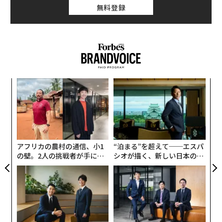
無料登録
〈7
ャ
ト
〜
リア
織
UM
う
T
アフリカの農村の通信、小1
“泊まる”を超えて──エスパ
の壁。2人の挑戦者が手にし
シオが描く、新しい日本のラ
た「次なる武器」
グジュアリー（前編）