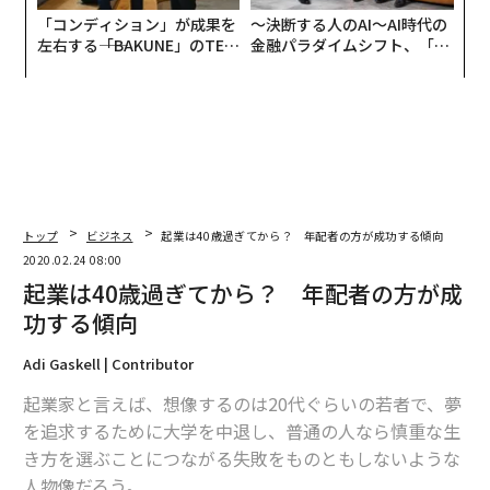
「コンディション」が成果を
〜決断する人のAI〜AI時代の
左右する――「BAKUNE」のTEN
金融パラダイムシフト、「超
TIALが支える「挑戦者の明
個別化」の核心 【MUFG×ウ
日」
ェルスナビ×PwC】
トップ
ビジネス
起業は40歳過ぎてから？ 年配者の方が成功する傾向
2020.02.24 08:00
起業は40歳過ぎてから？ 年配者の方が成
功する傾向
Adi Gaskell | Contributor
起業家と言えば、想像するのは20代ぐらいの若者で、夢
を追求するために大学を中退し、普通の人なら慎重な生
き方を選ぶことにつながる失敗をものともしないような
人物像だろう。