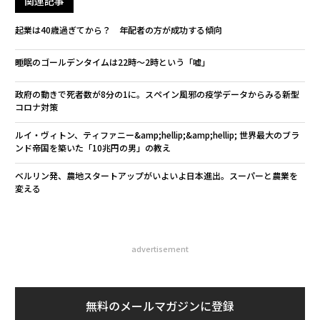
関連記事
起業は40歳過ぎてから？ 年配者の方が成功する傾向
睡眠のゴールデンタイムは22時〜2時という「嘘」
政府の動きで死者数が8分の1に。スペイン風邪の疫学データからみる新型
コロナ対策
ルイ・ヴィトン、ティファニー&amp;hellip;&amp;hellip; 世界最大のブラ
ンド帝国を築いた「10兆円の男」の教え
ベルリン発、農地スタートアップがいよいよ日本進出。スーパーと農業を
変える
advertisement
無料のメールマガジンに登録