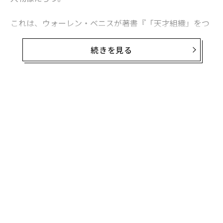
これは、ウォーレン・ベニスが著書『「天才組織」をつ
くる』で、最も独創的な集団の特徴として挙げている点
だ。ベニスは例として、ディズニーが1930年代後半の急
続きを見る
成長期に抱えていた従業員の大半は20代で、年齢の中央
値は26歳だったことを指摘している。同じような話は、
ビル・クリントンの選挙陣営やアップル創業当初の社員
ら、さらには原子爆弾を作るため米ニューメキシコ州ロ
スアラモスに集まった科学者チームにも当てはまる。
ベニスによれば、調査した素晴らしいチームの大半では
35歳はもう若くないとみなされていた。ベニスは、若者
の長所として、多くが底なしのエネルギーを持ち、「不
可能」なことに対する諦めの気持ちがない点を挙げてい
る。