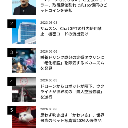
ラー、取得原価割れで約165億円のビ
ットコインを売却
2023.05.03
サムスン、ChatGPTの社内使用禁
止 機密コードの流出受け
2026.08.06
栄養ドリンク成分の定番タウリンに
「老化細胞」を除去するメカニズム
を発見
2026.08.05
ドローンからロボットが降下、ウク
ライナが世界初の「無人空挺強襲」
を遂行
2026.08.06
思わず吹き出す「かわいさ」、世界
最高のペット写真賞2026入選作品