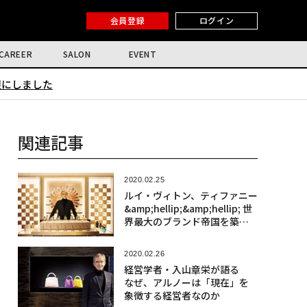
会員登録
ログイン
CAREER
SALON
EVENT
限にしました
関連記事
2020.02.25
ルイ・ヴィトン、ティファニー
&amp;hellip;&amp;hellip; 世
界最大のブランド帝国を築い
た「10兆円の男」の教え
2020.02.26
経営学者・入山章栄が語る
なぜ、アルノーは「現在」を
象徴する経営者なのか