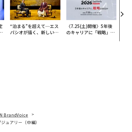
変え
月島
ショ
定
“泊まる”を超えて─エス
〈7.25(土)開催〉5年後
T
パシオが描く、新しい日
のキャリアに「戦略」は
未
本のラグジュアリー（中
あるか。トップエグゼク
編）
ティブのキャリアに触れ
る1日│CAREER SUMMI
T 2026
N BrandVoice
グジュアリー（中編）