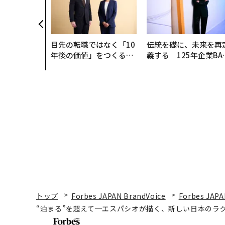
目先の転職ではなく「10
伝統を礎に、未来を再
年後の価値」をつくる─
義する 125年企業BA
─アサインの長期伴走型
が挑むスモークレスな
支援とは
来
トップ
Forbes JAPAN BrandVoice
Forbes JAPA
“泊まる”を超えて─エスパシオが描く、新しい日本のラ