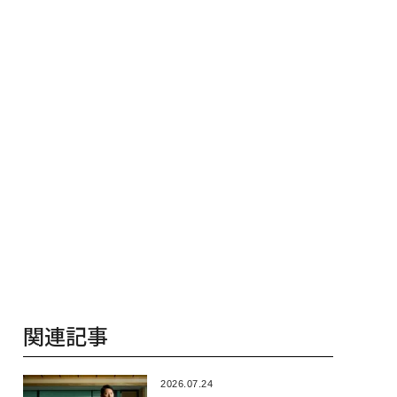
たのか──産総研×
装」“使う”企業から“動
ジーズが実践
JFEアクアソリュー
く”企業へ【NTTドコモ
代ファームの
ンの10年
ビジネス×PwC】
関連記事
2026.07.24