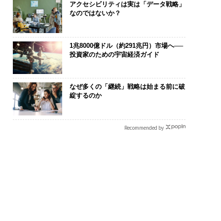
アクセシビリティは実は「データ戦略」
なのではないか？
1兆8000億ドル（約291兆円）市場へ──
投資家のための宇宙経済ガイド
なぜ多くの「継続」戦略は始まる前に破
綻するのか
Recommended by
“眠っていた環境技
〜決断する人のAI〜大規
内製化こそ、
が、下水インフラを
模組織が挑む「AIフル実
ィングの本質