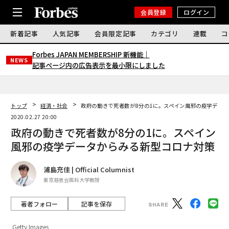
会員登録
ログイン
新着記事
人気記事
会員限定記事
カテゴリ
連載
コ
Forbes JAPAN MEMBERSHIP 新機能｜
NEWS
記事ページ内の広告表示を最小限にしました
トップ
経済・社会
政府の動きで死者数が8分の1に。スペイン風邪の疫学デー
2020.02.27 20:00
政府の動きで死者数が8分の1に。スペイン
風邪の疫学データからみる新型コロナ対策
浦島充佳 | Official Columnist
東京慈恵会医科大学教授
著者フォロー
記事を保存
Getty Images