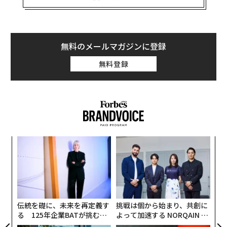
だが、喉にカミソリが刺さるような、鋭い強烈な痛みを
感じるという報告が、非公式ながらますます増加してい
るのだ。そしてこれは、新型コロナウイルス（SARS-Co
無料のメールマガジンに登録
V-2）の新たな変異株「NB.1.8.1」の出現・流行と時を同
無料登録
じくして起こっている。NB.1.8.1は最近、中国で新型コ
ロナの新たな感染拡大を招き、ここへきて米国でも急速
に広まっているオミクロン株派生型だ。
これは、NB.1.8.1がこれまでといくらか違ったタイプの
新型コロナを引き起こしているということなのだろう
“
か。正確に言えばそうではない。とはいえ、新型コロナ
シ
がもたらし得る影響や、夏の感染拡大がまた起こる可能
グ
革
性にについて、わたしたちが引き続き注意を払うようあ
ク
らためて警鐘を鳴らすものではある。
た「
伝統を礎に、未来を再定義す
挑戦は個から始まり、共創に
る 125年企業BATが挑むス
よって加速する NORQAIN JA
モークレスな未来
PAN 特別座談会