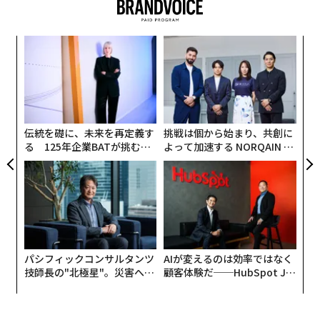
“
シ
グ
革
ク
た「
伝統を礎に、未来を再定義す
挑戦は個から始まり、共創に
る 125年企業BATが挑むス
よって加速する NORQAIN JA
モークレスな未来
PAN 特別座談会
パシフィックコンサルタンツ
AIが変えるのは効率ではなく
技師長の"北極星"。災害への
顧客体験だ──HubSpot Ja
無力感を乗り越え見つけた、
panが語る「Grow Better」
防災一筋20年の答え
な組織のつくり方