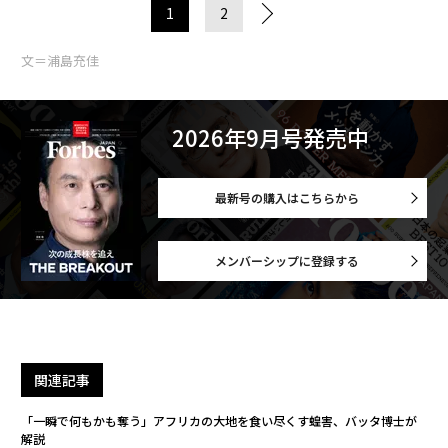
1
2
文＝浦島充佳
2026年9月号発売中
最新号の購入はこちらから
メンバーシップに登録する
関連記事
「一瞬で何もかも奪う」アフリカの大地を食い尽くす蝗害、バッタ博士が
解説