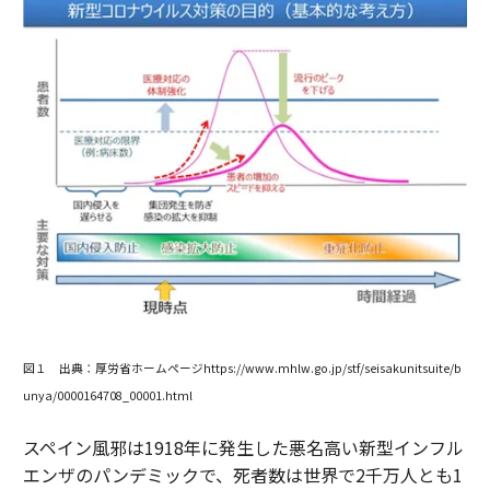
図１ 出典：厚労省ホームページhttps://www.mhlw.go.jp/stf/seisakunitsuite/b
unya/0000164708_00001.html
スペイン風邪は1918年に発生した悪名高い新型インフル
エンザのパンデミックで、死者数は世界で2千万人とも1