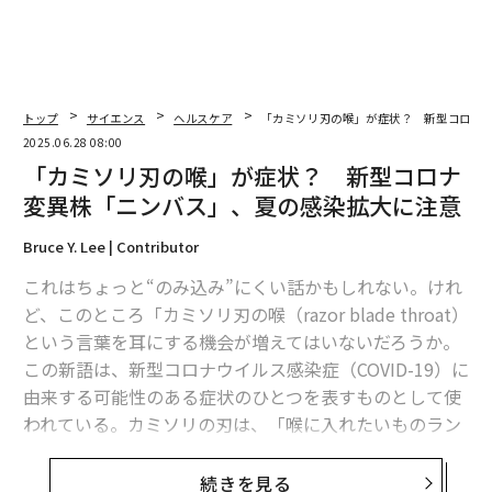
トップ
サイエンス
ヘルスケア
「カミソリ刃の喉」が症状？ 新型コロナ
2025.06.28 08:00
「カミソリ刃の喉」が症状？ 新型コロナ
変異株「ニンバス」、夏の感染拡大に注意
Bruce Y. Lee | Contributor
これはちょっと“のみ込み”にくい話かもしれない。けれ
ど、このところ「カミソリ刃の喉（razor blade throat）
という言葉を耳にする機会が増えてはいないだろうか。
この新語は、新型コロナウイルス感染症（COVID-19）に
由来する可能性のある症状のひとつを表すものとして使
われている。カミソリの刃は、「喉に入れたいものラン
キング」ではピザやホットドッグなどのはるか下位に来
るものに違いない。
続きを見る