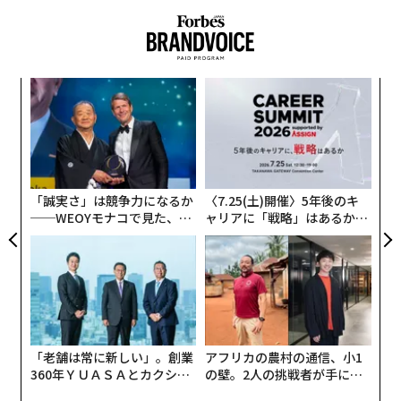
に広まっているオミクロン株派生型だ。
これは、NB.1.8.1がこれまでといくらか違ったタイプの
新型コロナを引き起こしているということなのだろう
目
か。正確に言えばそうではない。とはいえ、新型コロナ
の
がもたらし得る影響や、夏の感染拡大がまた起こる可能
ン
A
性にについて、わたしたちが引き続き注意を払うようあ
顧客
らためて警鐘を鳴らすものではある。
pa
な
「誠実さ」は競争力になるか
〈7.25(土)開催〉5年後のキ
──WEOYモナコで見た、く
ャリアに「戦略」はあるか。
ら寿司の経営哲学
トップエグゼクティブのキャ
リアに触れる1日│CAREER S
UMMIT 2026
「老舗は常に新しい」。創業
アフリカの農村の通信、小1
360年ＹＵＡＳＡとカクシン
の壁。2人の挑戦者が手にし
CEO田尻望が語る、AIを超え
た「次なる武器」