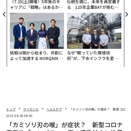
〈7.25(土)開催〉5年後のキ
伝統を礎に、未来を再定義す
ャリアに「戦略」はあるか。
る 125年企業BATが挑むス
トップエグゼクティブのキャ
モークレスな未来
リアに触れる1日│CAREER S
UMMIT 2026
挑戦は個から始まり、共創に
なぜ“眠っていた環境技
よって加速する NORQAIN JA
術”が、下水インフラを変え
PAN 特別座談会
たのか──産総研×月島JFE
アクアソリューションの10年
トップ
サイエンス
ヘルスケア
「カミソリ刃の喉」が症状？ 新型コロナ
2025.06.28 08:00
「カミソリ刃の喉」が症状？ 新型コロナ