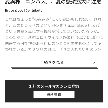
変異株「ニンバス」、夏の感染拡大に注意
Bruce Y. Lee | Contributor
これはちょっと“のみ込み”にくい話かもしれない。けれ
ど、このところ「カミソリ刃の喉（razor blade throat）
という言葉を耳にする機会が増えてはいないだろうか。
この新語は、新型コロナウイルス感染症（COVID-19）に
由来する可能性のある症状のひとつを表すものとして使
われている。カミソリの刃は、「喉に入れたいものラン
キング」ではピザやホットドッグなどのはるか下位に来
るものに違いない。
続きを見る
だが、喉にカミソリが刺さるような、鋭い強烈な痛みを
感じるという報告が、非公式ながらますます増加してい
るのだ。そしてこれは、新型コロナウイルス（SARS-Co
無料のメールマガジンに登録
V-2）の新たな変異株「NB.1.8.1」の出現・流行と時を同
無料登録
じくして起こっている。NB.1.8.1は最近、中国で新型コ
ロナの新たな感染拡大を招き、ここへきて米国でも急速