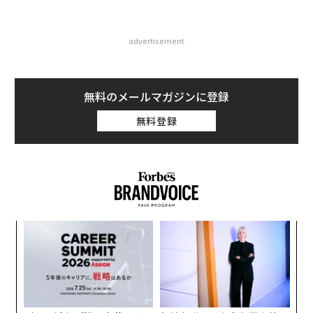
advertisement
無料のメールマガジンに登録
無料登録
〜
織
う
“
T
オ
ジ