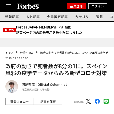
会員登録
ログイン
新着記事
人気記事
会員限定記事
カテゴリ
連載
コ
Forbes JAPAN MEMBERSHIP 新機能｜
NEWS
記事ページ内の広告表示を最小限にしました
トップ
経済・社会
政府の動きで死者数が8分の1に。スペイン風邪の疫学デー
2020.02.27 20:00
政府の動きで死者数が8分の1に。スペイン
風邪の疫学データからみる新型コロナ対策
浦島充佳 | Official Columnist
東京慈恵会医科大学教授
著者フォロー
記事を保存