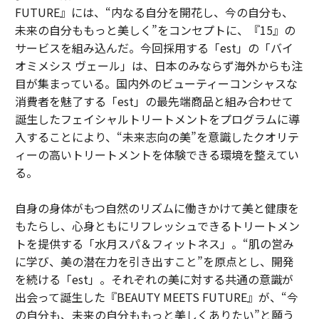
FUTURE』には、“内なる自分を開花し、今の自分も、
未来の自分ももっと美しく”をコンセプトに、『15』の
サービスを組み込んだ。今回採用する「est」の「バイ
オミメシス ヴェール」は、日本のみならず海外からも注
目が集まっている。国内外のビューティーコンシャスな
消費者を魅了する「est」の最先端商品と組み合わせて
誕生したフェイシャルトリートメントをプログラムに導
入することにより、“未来志向の美”を意識したクオリテ
ィーの高いトリートメントを体験できる環境を整えてい
る。
自身の身体がもつ自然のリズムに働きかけて美と健康を
もたらし、心身ともにリフレッシュできるトリートメン
トを提供する「水月スパ＆フィットネス」。“肌の営み
に学び、美の潜在力を引き出すこと”を原点とし、開発
を続ける「est」。それぞれの美に対する共通の意識が
出会って誕生した『BEAUTY MEETS FUTURE』が、“今
の自分も、未来の自分ももっと美しくありたい”と願う