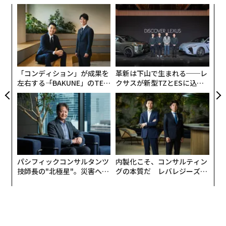
「ソラヴィラ」（2棟）、目の前に国立公園の自然の庭
A
が広がる「モリヴィラ」（1棟）があり、この「ツキヴ
顧客
ィラ」（1棟）の誕生で、敷地内に合計4タイプのヴィラ
pa
な
が勢ぞろいする。
な
術
た
ア
もっともウェルネスな滞在を叶えるツキヴィラ
「コンディション」が成果を
革新は下山で生まれる──レ
左右する――「BAKUNE」のTEN
クサスが新型TZとESに込め
2016年3月1日に開業したアマネムは、伊勢志摩国立公園
TIALが支える「挑戦者の明
た「DISCOVER」の哲学
日」
内に風光明媚な英虞湾に面し、アマン東京に続く日本の
二番目のアマン。伝統的な日本旅館の美学を採り入れ、
アマン初の温泉を有するリゾートとして、都会の喧騒か
ら離れた豊かな自然環境にあり、24室のスイートの浴
室、4棟のヴィラには温泉がひかれている。
パシフィックコンサルタンツ
内製化こそ、コンサルティン
技師長の"北極星"。災害への
グの本質だ レバレジーズが
ツキヴィラはアマネムの敷地内の視界の開けた場所に立
無力感を乗り越え見つけた、
実践する、次世代ファームの
防災一筋20年の答え
全貌
地し、他のヴィラやスイートからも離れた場所にあるた
め、より静寂さや自然を感じられ、開放的で心地よい時
間を過ごすことができる。