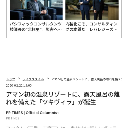
パシフィックコンサルタンツ
内製化こそ、コンサルティン
技師長の"北極星"。災害への
グの本質だ レバレジーズが
無力感を乗り越え見つけた、
実践する、次世代ファームの
防災一筋20年の答え
全貌
トップ
ライフスタイル
アマン初の温泉リゾートに、露天風呂の離れを備えた「
2020.02.22 15:00
アマン初の温泉リゾートに、露天風呂の離
れを備えた「ツキヴィラ」が誕生
PR TIMES | Official Columnist
PR TIMES