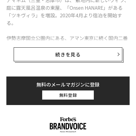
アマネム（三重・志摩市）は、 敷地内に新しいヴィラ、
庭に露天風呂温泉の東屋、「Onsen HANARE」がある
「ツキヴィラ」を増設。2020年4月より宿泊を開始す
る。
伊勢志摩国立公園内にある、アマン東京に続く国内二番
目のホテル「アマネム」。そのなかでも視界が開けた場
所に位置する「ツキヴィラ」は、総面積381平方メート
続きを見る
ルの広さを誇る。庭にはツキヴィラ専用の露天風呂と内
風呂を有するモダンでミニマルな外観の東屋「Onsen H
ANARE」を持ち、温泉ウェルネスを楽しめるアマネムの
中でも、さらに温泉三昧を心ゆくままに堪能できる設計
無料のメールマガジンに登録
になっている。
無料登録
アマネムには現在24室のスイート（99平方メートル）の
ほか、リビングダイニングキッチンと2つのエンスイー
トを持つヴィラとして、眼下に英虞湾が広がる「ナギヴ
ィラ」（1棟）、常緑の森と英虞湾の両方を堪能できる