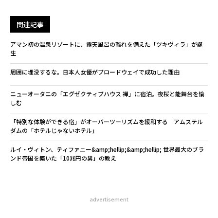
関連記事
アマン初の温泉リゾートに、露天風呂の離れを備えた「ツキヴィラ」が誕
生
周囲に埋没するな。日本人女優がブロードウェイで成功した理由
ニューオータニの「エグゼクティブハウス 禅」に宿泊。夜桜と能舞台を愉
しむ
「特別な体験ができる宿」がオーバーツーリズムを緩和する アムステル
ダムの「ホテルじゃないホテル」
ルイ・ヴィトン、ティファニー&amp;hellip;&amp;hellip; 世界最大のブラ
ンド帝国を築いた「10兆円の男」の教え
advertisement