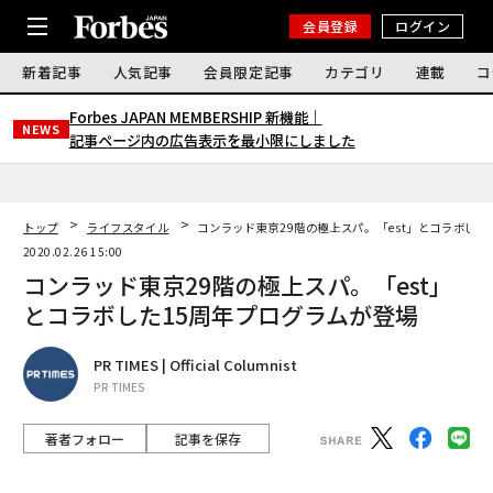
会員登録
ログイン
新着記事
人気記事
会員限定記事
カテゴリ
連載
コ
Forbes JAPAN MEMBERSHIP 新機能｜
NEWS
記事ページ内の広告表示を最小限にしました
トップ
ライフスタイル
コンラッド東京29階の極上スパ。「est」とコラボした
2020.02.26 15:00
コンラッド東京29階の極上スパ。「est」
とコラボした15周年プログラムが登場
PR TIMES | Official Columnist
PR TIMES
著者フォロー
記事を保存